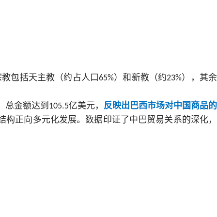
宗教包括天主教（约占人口
）和新教（约
），其
65%
23%
，总金额达到
亿美元，
反映出巴西市场对中国商品
105.5
结构正向多元化发展。数据印证了中巴贸易关系的深化