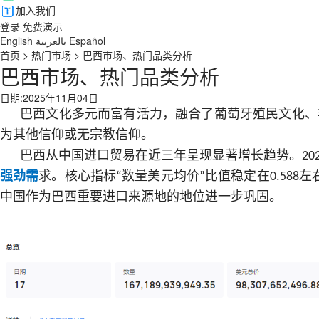
加入我们
登录
免费演示
English
بالعربية
Español
首页
>
热门市场
>
巴西市场、热门品类分析
巴西市场、热门品类分析
日期:2025年11月04日
巴西文化多元而富有活力，融合了葡萄牙殖民文化、
为其他信仰或无宗教信仰。
巴西从中国进口贸易在近三年呈现显著增长趋势。
20
强劲需
求。核心指标
数量美元均价
比值稳定在
左
“
”
0.588
中国作为巴西重要进口来源地的地位进一步巩固。