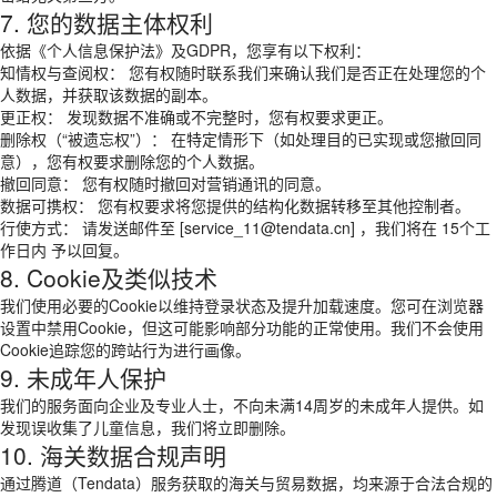
7. 您的数据主体权利
依据《个人信息保护法》及GDPR，您享有以下权利：
知情权与查阅权： 您有权随时联系我们来确认我们是否正在处理您的个
人数据，并获取该数据的副本。
更正权： 发现数据不准确或不完整时，您有权要求更正。
删除权（“被遗忘权”）： 在特定情形下（如处理目的已实现或您撤回同
意），您有权要求删除您的个人数据。
撤回同意： 您有权随时撤回对营销通讯的同意。
数据可携权： 您有权要求将您提供的结构化数据转移至其他控制者。
行使方式： 请发送邮件至 [service_11@tendata.cn] ，我们将在 15个工
作日内 予以回复。
8. Cookie及类似技术
我们使用必要的Cookie以维持登录状态及提升加载速度。您可在浏览器
设置中禁用Cookie，但这可能影响部分功能的正常使用。我们不会使用
Cookie追踪您的跨站行为进行画像。
9. 未成年人保护
我们的服务面向企业及专业人士，不向未满14周岁的未成年人提供。如
发现误收集了儿童信息，我们将立即删除。
10. 海关数据合规声明
通过腾道（Tendata）服务获取的海关与贸易数据，均来源于合法合规的