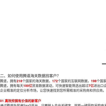
二、如何使用腾道海关数据找客户？
腾道，拥有
218
个国家的海关数据，
172
个国家
的互联网数据，
198
个国
腾道，拥有每天
100亿
贸易数据滚动，可快速智能筛选出超过
7亿
进出口
企业
精准的定位分析市场，让您快速找到您所需
精准的采购商和供应商
。
01 高效挖掘有价值的新客户
通过腾道外贸通SaaS平台，只要输入产品关键字，就能一键获取采购商