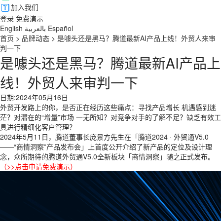
加入我们
登录
免费演示
English
بالعربية
Español
首页
>
品牌动态
>
是噱头还是黑马？腾道最新AI产品上线！外贸人来审
判一下
是噱头还是黑马？腾道最新AI产品上
线！外贸人来审判一下
日期:2024年05月16日
外贸开发路上的你，是否正在经历这些痛点：寻找产品增长 机遇感到迷
茫？对潜在的“增量”市场 一无所知？对竞争对手的了解不足？缺乏有效工
具进行精细化客户管理？
2024年5月11日，腾道董事长庞景方先生在「腾道2024 · 外贸通V5.0
——“
商情洞察
”产品发布会」上首度公开介绍了新产品的定位及设计理
念，众所期待的腾道外贸通V5.0全新板块「商情洞察」随之正式发布。
（
>>点击申请免费演示
）