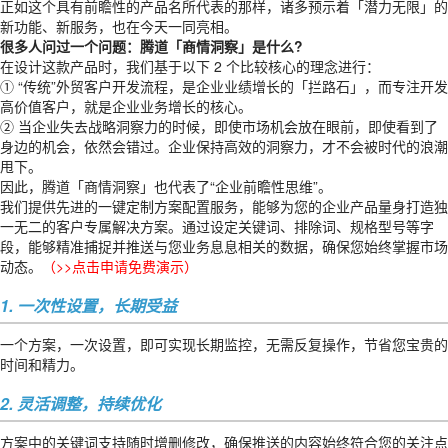
正如这个具有前瞻性的产品名所代表的那样，诸多预示着「潜力无限」的
新功能、新服务，也在今天一同亮相。
很多人问过一个问题：腾道「商情洞察」是什么?
在设计这款产品时，我们基于以下 2 个比较核心的理念进行：
① “传统”外贸客户开发流程，是企业业绩增长的「拦路石」，而专注开发
高价值客户，就是企业业务增长的核心。
② 当企业失去战略洞察力的时候，即使市场机会放在眼前，即使看到了
身边的机会，依然会错过。企业保持高效的洞察力，才不会被时代的浪潮
甩下。
因此，腾道「商情洞察」也代表了“企业前瞻性思维”。
我们提供先进的一键定制方案配置服务，能够为您的企业产品量身打造独
一无二的客户专属解决方案。通过设定关键词、排除词、规格型号等字
段，能够精准捕捉并推送与您业务息息相关的数据，确保您始终掌握市场
动态。
（
>>点击申请免费演示
）
1. 一次性设置，长期受益
一个方案，一次设置，即可实现长期监控，无需反复操作，节省您宝贵的
时间和精力。
2. 灵活调整，持续优化
方案中的关键词支持随时增删修改，确保推送的内容始终符合您的关注点