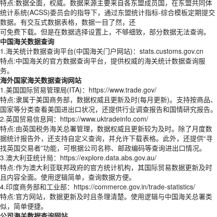
特点:数据全面，权威。数据来源主要来自各东盟成员国，在东盟共同体
统计系统(ACSS)委员会的指导下，通过东盟统计指标-综合模板定期提交
数据。有交互式数据表格，数据一目了然，还
可免费下载。但是在数据选择设置上，不够细致，部分数据无法查询。
中国海关数据查询
1.海关统计数据查询平台(中国海关门户网站)：stats.customs.gov.cn
特点:中国海关的官方数据查询平台，提供权威的海关统计数据查询服
务。
海外国家海关数据查询网站
1.美国国际贸易管理局(ITA)：https://www.trade.gov/
特点:隶属于美国商务部，数据权威且更新及时(每月更新)。支持按商品、
国家等分类查看美国进出口状况，还提供行业调查报告和国情研究报告。
2.英国贸易信息网：https://www.uktradeinfo.com/
特点:由英国税务海关总署管理，数据权威且更新较为及时。除了月度数
据统计报告外，还支持自定义查询，并允许下载表格。此外，还提供“寻
找英国交易者”功能，可根据公司名称、邮政编码等查询进出口情况。
3.澳大利亚统计局：https://explore.data.abs.gov.au/
特点:作为澳大利亚联邦政府的官方统计机构，其国际贸易数据更新及时
且内容全面。使用逻辑简单，查询数据方便。
4.印度商务部和工业部：https://commerce.gov.in/trade-statistics/
特点:官方网站，数据更新及时且条理清楚。使用逻辑与中国海关总署类
似，简单便捷。
公司海关数据查询网站