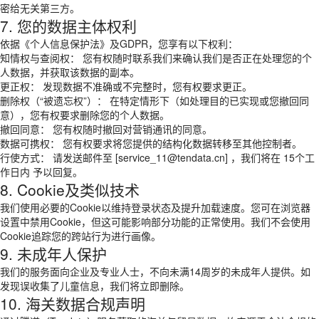
密给无关第三方。
7. 您的数据主体权利
依据《个人信息保护法》及GDPR，您享有以下权利：
知情权与查阅权： 您有权随时联系我们来确认我们是否正在处理您的个
人数据，并获取该数据的副本。
更正权： 发现数据不准确或不完整时，您有权要求更正。
删除权（“被遗忘权”）： 在特定情形下（如处理目的已实现或您撤回同
意），您有权要求删除您的个人数据。
撤回同意： 您有权随时撤回对营销通讯的同意。
数据可携权： 您有权要求将您提供的结构化数据转移至其他控制者。
行使方式： 请发送邮件至 [service_11@tendata.cn] ，我们将在 15个工
作日内 予以回复。
8. Cookie及类似技术
我们使用必要的Cookie以维持登录状态及提升加载速度。您可在浏览器
设置中禁用Cookie，但这可能影响部分功能的正常使用。我们不会使用
Cookie追踪您的跨站行为进行画像。
9. 未成年人保护
我们的服务面向企业及专业人士，不向未满14周岁的未成年人提供。如
发现误收集了儿童信息，我们将立即删除。
10. 海关数据合规声明