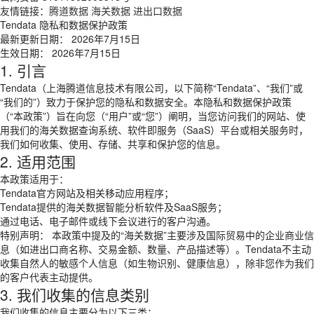
友情链接：
腾道数据
海关数据
进出口数据
Tendata 隐私和数据保护政策
最新更新日期： 2026年7月15日
生效日期： 2026年7月15日
1. 引言
Tendata（上海腾道信息技术有限公司，以下简称“Tendata”、“我们”或
“我们的”）致力于保护您的隐私和数据安全。本隐私和数据保护政策
（“本政策”）旨在向您（“用户”或“您”）阐明，当您访问我们的网站、使
用我们的海关数据查询系统、软件即服务（SaaS）平台或相关服务时，
我们如何收集、使用、存储、共享和保护您的信息。
2. 适用范围
本政策适用于：
Tendata官方网站及相关移动应用程序；
Tendata提供的海关数据智能分析软件及SaaS服务；
通过电话、电子邮件或线下会议进行的客户沟通。
特别声明： 本政策中提及的“海关数据”主要涉及国际贸易中的企业商业信
息（如进出口商名称、交易金额、数量、产品描述等）。Tendata不主动
收集自然人的敏感个人信息（如生物识别、健康信息），除非您作为我们
的客户代表主动提供。
3. 我们收集的信息类别
我们收集的信息主要分为以下三类：