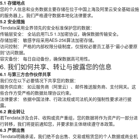
5.1 存储地点
您的个人信息和业务数据主要存储在位于中国上海及阿里云安全基础设施
的服务器上。我们严格遵守数据本地化法律要求。
5.2 安全措施
Tendata采用业界领先的安全标准保护您的数据：
传输层安全： 全站启用TLS 1.3加密协议，确保数据传输安全。
存储加密： 敏感字段采用AES-256算法加密存储。
访问控制： 严格的内部权限分级制度，仅授权必要员工基于“最小必要原
则”访问数据。
容灾备份： 每日自动备份，确保数据高可用性。
6. 我们如何共享、转让与披露您的信息
6.1 与第三方合作伙伴共享
我们仅在以下必要情况下共享您的数据：
服务供应商： 如云服务商（阿里云）、邮件推送服务商、支付网关。这
些合作方受严格的数据处理协议约束。
法律要求： 依据中国法律、行政法规或司法机关的强制性要求进行披
露。
6.2 商业转让
若Tendata涉及合并、收购或资产重组，您的数据将作为资产的一部分进
行转移，我们将提前通知您，并要求新主体继续遵守本政策。
6.3 严禁出售
Tendata明确承诺，我们绝不会出售、交易或租赁您的个人数据或商业机