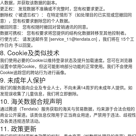
人数据，并获取该数据的副本。
更正权： 发现数据不准确或不完整时，您有权要求更正。
删除权（“被遗忘权”）： 在特定情形下（如处理目的已实现或您撤回同
意），您有权要求删除您的个人数据。
撤回同意： 您有权随时撤回对营销通讯的同意。
数据可携权： 您有权要求将您提供的结构化数据转移至其他控制者。
行使方式： 请发送邮件至 [service_11@tendata.cn] ，我们将在 15个工
作日内 予以回复。
8. Cookie及类似技术
我们使用必要的Cookie以维持登录状态及提升加载速度。您可在浏览器
设置中禁用Cookie，但这可能影响部分功能的正常使用。我们不会使用
Cookie追踪您的跨站行为进行画像。
9. 未成年人保护
我们的服务面向企业及专业人士，不向未满14周岁的未成年人提供。如
发现误收集了儿童信息，我们将立即删除。
10. 海关数据合规声明
通过腾道（Tendata）服务获取的海关与贸易数据，均来源于合法合规的
商业公开渠道。该类信息仅限用于正当商业用途，严禁用于违法、歧视性
及各类违规违禁活动。
11. 政策更新