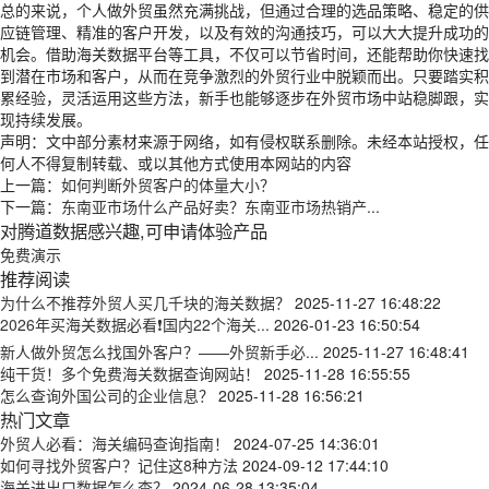
总的来说，个人做外贸虽然充满挑战，但通过合理的选品策略、稳定的供
应链管理、精准的客户开发，以及有效的沟通技巧，可以大大提升成功的
机会。借助海关数据平台等工具，不仅可以节省时间，还能帮助你快速找
到潜在市场和客户，从而在竞争激烈的外贸行业中脱颖而出。只要踏实积
累经验，灵活运用这些方法，新手也能够逐步在外贸市场中站稳脚跟，实
现持续发展。
声明：文中部分素材来源于网络，如有侵权联系删除。未经本站授权，任
何人不得复制转载、或以其他方式使用本网站的内容
上一篇：
如何判断外贸客户的体量大小？
下一篇：
东南亚市场什么产品好卖？东南亚市场热销产...
对腾道数据感兴趣,可申请体验产品
免费演示
推荐阅读
为什么不推荐外贸人买几千块的海关数据？
2025-11-27 16:48:22
2026年买海关数据必看❗国内22个海关...
2026-01-23 16:50:54
新人做外贸怎么找国外客户？——外贸新手必...
2025-11-27 16:48:41
纯干货！多个免费海关数据查询网站！
2025-11-28 16:55:55
怎么查询外国公司的企业信息？
2025-11-28 16:56:21
热门文章
外贸人必看：海关编码查询指南！
2024-07-25 14:36:01
如何寻找外贸客户？记住这8种方法
2024-09-12 17:44:10
海关进出口数据怎么查？
2024-06-28 13:35:04