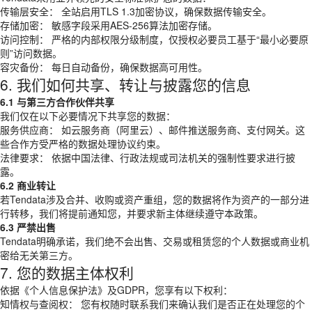
传输层安全： 全站启用TLS 1.3加密协议，确保数据传输安全。
存储加密： 敏感字段采用AES-256算法加密存储。
访问控制： 严格的内部权限分级制度，仅授权必要员工基于“最小必要原
则”访问数据。
容灾备份： 每日自动备份，确保数据高可用性。
6. 我们如何共享、转让与披露您的信息
6.1 与第三方合作伙伴共享
我们仅在以下必要情况下共享您的数据：
服务供应商： 如云服务商（阿里云）、邮件推送服务商、支付网关。这
些合作方受严格的数据处理协议约束。
法律要求： 依据中国法律、行政法规或司法机关的强制性要求进行披
露。
6.2 商业转让
若Tendata涉及合并、收购或资产重组，您的数据将作为资产的一部分进
行转移，我们将提前通知您，并要求新主体继续遵守本政策。
6.3 严禁出售
Tendata明确承诺，我们绝不会出售、交易或租赁您的个人数据或商业机
密给无关第三方。
7. 您的数据主体权利
依据《个人信息保护法》及GDPR，您享有以下权利：
知情权与查阅权： 您有权随时联系我们来确认我们是否正在处理您的个