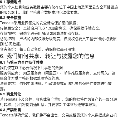
5.1 存储地点
您的个人信息和业务数据主要存储在位于中国上海及阿里云安全基础设施
的服务器上。我们严格遵守数据本地化法律要求。
5.2 安全措施
Tendata采用业界领先的安全标准保护您的数据：
传输层安全： 全站启用TLS 1.3加密协议，确保数据传输安全。
存储加密： 敏感字段采用AES-256算法加密存储。
访问控制： 严格的内部权限分级制度，仅授权必要员工基于“最小必要原
则”访问数据。
容灾备份： 每日自动备份，确保数据高可用性。
6. 我们如何共享、转让与披露您的信息
6.1 与第三方合作伙伴共享
我们仅在以下必要情况下共享您的数据：
服务供应商： 如云服务商（阿里云）、邮件推送服务商、支付网关。这
些合作方受严格的数据处理协议约束。
法律要求： 依据中国法律、行政法规或司法机关的强制性要求进行披
露。
6.2 商业转让
若Tendata涉及合并、收购或资产重组，您的数据将作为资产的一部分进
行转移，我们将提前通知您，并要求新主体继续遵守本政策。
6.3 严禁出售
Tendata明确承诺，我们绝不会出售、交易或租赁您的个人数据或商业机