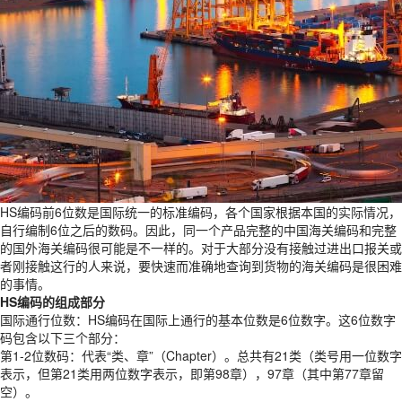
HS编码前6位数是国际统⼀的标准编码，各个国家根据本国的实际情况，
自行编制6位之后的数码。因此，同一个产品完整的中国海关编码和完整
的国外海关编码很可能是不⼀样的。对于大部分没有接触过进出口报关或
者刚接触这行的人来说，要快速而准确地查询到货物的海关编码是很困难
的事情。
HS编码的组成部分
国际通行位数：HS编码在国际上通行的基本位数是6位数字。这6位数字
码包含以下三个部分：
第1-2位数码：代表“类、章”（Chapter）。总共有21类（类号用一位数字
表示，但第21类用两位数字表示，即第98章），97章（其中第77章留
空）。