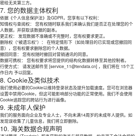
密给无关第三方。
7. 您的数据主体权利
依据《个人信息保护法》及GDPR，您享有以下权利：
知情权与查阅权： 您有权随时联系我们来确认我们是否正在处理您的个
人数据，并获取该数据的副本。
更正权： 发现数据不准确或不完整时，您有权要求更正。
删除权（“被遗忘权”）： 在特定情形下（如处理目的已实现或您撤回同
意），您有权要求删除您的个人数据。
撤回同意： 您有权随时撤回对营销通讯的同意。
数据可携权： 您有权要求将您提供的结构化数据转移至其他控制者。
行使方式： 请发送邮件至 [service_11@tendata.cn] ，我们将在 15个工
作日内 予以回复。
8. Cookie及类似技术
我们使用必要的Cookie以维持登录状态及提升加载速度。您可在浏览器
设置中禁用Cookie，但这可能影响部分功能的正常使用。我们不会使用
Cookie追踪您的跨站行为进行画像。
9. 未成年人保护
我们的服务面向企业及专业人士，不向未满14周岁的未成年人提供。如
发现误收集了儿童信息，我们将立即删除。
10. 海关数据合规声明