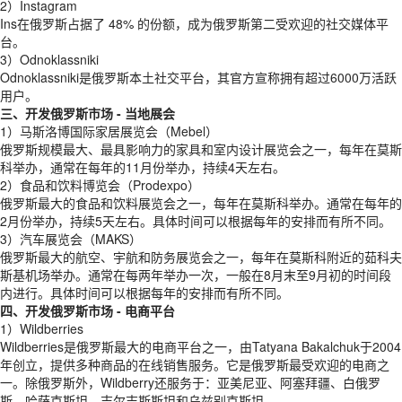
2）Instagram
Ins在俄罗斯占据了 48% 的份额，成为俄罗斯第二受欢迎的社交媒体平
台。
3）Odnoklassniki
Odnoklassniki是俄罗斯本土社交平台，其官方宣称拥有超过6000万活跃
用户。
三、开发俄罗斯市场 - 当地展会
1）马斯洛博国际家居展览会（Mebel）
俄罗斯规模最大、最具影响力的家具和室内设计展览会之一，每年在莫斯
科举办，通常在每年的11月份举办，持续4天左右。
2）食品和饮料博览会（Prodexpo）
俄罗斯最大的食品和饮料展览会之一，每年在莫斯科举办。通常在每年的
2月份举办，持续5天左右。具体时间可以根据每年的安排而有所不同。
3）汽车展览会（MAKS）
俄罗斯最大的航空、宇航和防务展览会之一，每年在莫斯科附近的茹科夫
斯基机场举办。通常在每两年举办一次，一般在8月末至9月初的时间段
内进行。具体时间可以根据每年的安排而有所不同。
四、开发俄罗斯市场 - 电商平台
1）Wildberries
Wildberries是俄罗斯最大的电商平台之一，由Tatyana Bakalchuk于2004
年创立，提供多种商品的在线销售服务。它是俄罗斯最受欢迎的电商之
一。除俄罗斯外，Wildberry还服务于：亚美尼亚、阿塞拜疆、白俄罗
斯、哈萨克斯坦、吉尔吉斯斯坦和乌兹别克斯坦。