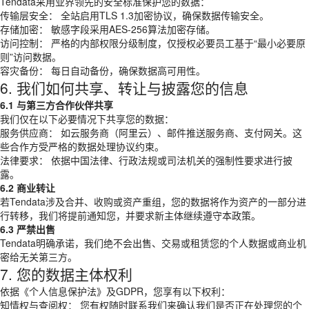
Tendata采用业界领先的安全标准保护您的数据：
传输层安全： 全站启用TLS 1.3加密协议，确保数据传输安全。
存储加密： 敏感字段采用AES-256算法加密存储。
访问控制： 严格的内部权限分级制度，仅授权必要员工基于“最小必要原
则”访问数据。
容灾备份： 每日自动备份，确保数据高可用性。
6. 我们如何共享、转让与披露您的信息
6.1 与第三方合作伙伴共享
我们仅在以下必要情况下共享您的数据：
服务供应商： 如云服务商（阿里云）、邮件推送服务商、支付网关。这
些合作方受严格的数据处理协议约束。
法律要求： 依据中国法律、行政法规或司法机关的强制性要求进行披
露。
6.2 商业转让
若Tendata涉及合并、收购或资产重组，您的数据将作为资产的一部分进
行转移，我们将提前通知您，并要求新主体继续遵守本政策。
6.3 严禁出售
Tendata明确承诺，我们绝不会出售、交易或租赁您的个人数据或商业机
密给无关第三方。
7. 您的数据主体权利
依据《个人信息保护法》及GDPR，您享有以下权利：
知情权与查阅权： 您有权随时联系我们来确认我们是否正在处理您的个