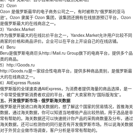
2）Ozon
Ozon 是俄罗斯最早的电子商务公司之一，有时被称为“俄罗斯的亚马
逊”。Ozon 隶属于 Ozon 集团，该集团还拥有在线旅游预订平台，Ozon
是俄罗斯最大的在线商店之一。
3）Yandex.Market
作为俄罗斯最大的在线比价平台之一，Yandex.Market允许用户比较不同
商家的价格和商品评价。企业可以在平台上开设自己的在线店铺。
4）Beru
Beru是俄罗斯电商巨头http://Mail.ru Group旗下的电商平台，提供多个品
类的商品。
5）http://Goods.ru
http://Goods.ru是一家综合性电商平台，提供多种商品类别，是俄罗斯最
大的在线商店之一。
6）AliExpress Russia
俄罗斯版的全球速卖通AliExpress，为消费者提供海量的商品选择，是一
个非常受俄罗斯消费者欢迎的平台，被广大卖家称为“国际版淘宝”。
五、开发俄罗斯市场 -
俄罗斯海关数据
俄罗斯是开放进口商海关数据的，想了解这个国家的贸易情况，首推海关
数据，通过海关数据，你可以知道当地哪些产品比较热销，用于选品是非
常有帮助的。海关数据还可以快速统计你产品的采购商数量及分布，通过
海关数据，还可以检测你的同行是否有开发俄罗斯市场。所以说海关数据
对于外贸企业做市场调查，客户分析是非常有帮助的。