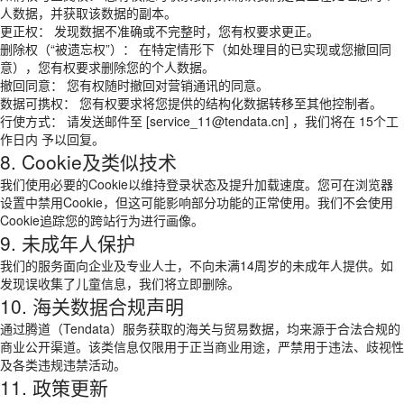
人数据，并获取该数据的副本。
更正权： 发现数据不准确或不完整时，您有权要求更正。
删除权（“被遗忘权”）： 在特定情形下（如处理目的已实现或您撤回同
意），您有权要求删除您的个人数据。
撤回同意： 您有权随时撤回对营销通讯的同意。
数据可携权： 您有权要求将您提供的结构化数据转移至其他控制者。
行使方式： 请发送邮件至 [service_11@tendata.cn] ，我们将在 15个工
作日内 予以回复。
8. Cookie及类似技术
我们使用必要的Cookie以维持登录状态及提升加载速度。您可在浏览器
设置中禁用Cookie，但这可能影响部分功能的正常使用。我们不会使用
Cookie追踪您的跨站行为进行画像。
9. 未成年人保护
我们的服务面向企业及专业人士，不向未满14周岁的未成年人提供。如
发现误收集了儿童信息，我们将立即删除。
10. 海关数据合规声明
通过腾道（Tendata）服务获取的海关与贸易数据，均来源于合法合规的
商业公开渠道。该类信息仅限用于正当商业用途，严禁用于违法、歧视性
及各类违规违禁活动。
11. 政策更新