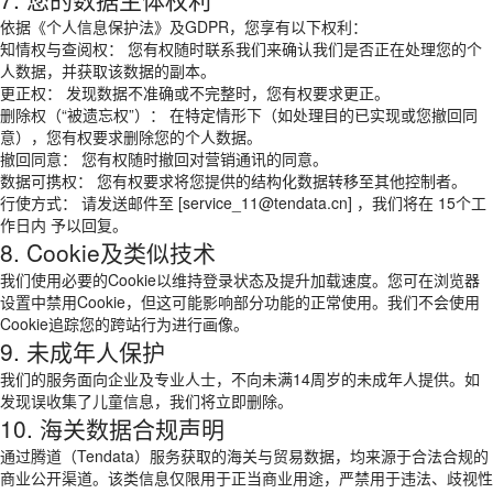
依据《个人信息保护法》及GDPR，您享有以下权利：
知情权与查阅权： 您有权随时联系我们来确认我们是否正在处理您的个
人数据，并获取该数据的副本。
更正权： 发现数据不准确或不完整时，您有权要求更正。
删除权（“被遗忘权”）： 在特定情形下（如处理目的已实现或您撤回同
意），您有权要求删除您的个人数据。
撤回同意： 您有权随时撤回对营销通讯的同意。
数据可携权： 您有权要求将您提供的结构化数据转移至其他控制者。
行使方式： 请发送邮件至 [service_11@tendata.cn] ，我们将在 15个工
作日内 予以回复。
8. Cookie及类似技术
我们使用必要的Cookie以维持登录状态及提升加载速度。您可在浏览器
设置中禁用Cookie，但这可能影响部分功能的正常使用。我们不会使用
Cookie追踪您的跨站行为进行画像。
9. 未成年人保护
我们的服务面向企业及专业人士，不向未满14周岁的未成年人提供。如
发现误收集了儿童信息，我们将立即删除。
10. 海关数据合规声明
通过腾道（Tendata）服务获取的海关与贸易数据，均来源于合法合规的
商业公开渠道。该类信息仅限用于正当商业用途，严禁用于违法、歧视性