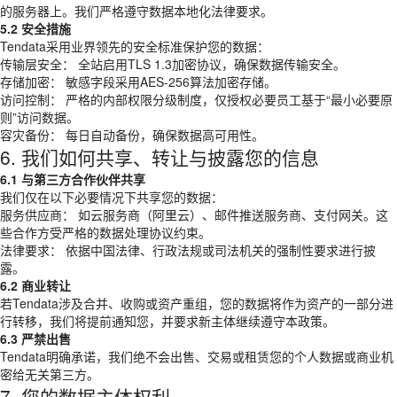
的服务器上。我们严格遵守数据本地化法律要求。
5.2 安全措施
Tendata采用业界领先的安全标准保护您的数据：
传输层安全： 全站启用TLS 1.3加密协议，确保数据传输安全。
存储加密： 敏感字段采用AES-256算法加密存储。
访问控制： 严格的内部权限分级制度，仅授权必要员工基于“最小必要原
则”访问数据。
容灾备份： 每日自动备份，确保数据高可用性。
6. 我们如何共享、转让与披露您的信息
6.1 与第三方合作伙伴共享
我们仅在以下必要情况下共享您的数据：
服务供应商： 如云服务商（阿里云）、邮件推送服务商、支付网关。这
些合作方受严格的数据处理协议约束。
法律要求： 依据中国法律、行政法规或司法机关的强制性要求进行披
露。
6.2 商业转让
若Tendata涉及合并、收购或资产重组，您的数据将作为资产的一部分进
行转移，我们将提前通知您，并要求新主体继续遵守本政策。
6.3 严禁出售
Tendata明确承诺，我们绝不会出售、交易或租赁您的个人数据或商业机
密给无关第三方。
7. 您的数据主体权利