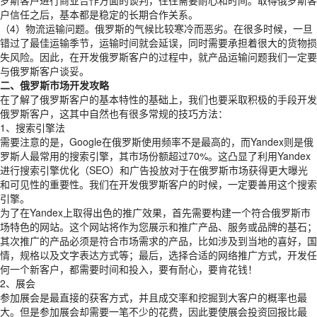
罗斯客户进行商业合作方面的谈判，往往需要耐心和时间。取得俄罗斯客
户信任之后，基本都是稳定的长期合作关系。
（4）物流运输问题。俄罗斯的气候比较寒冷而恶劣。在很多时候，一旦
错过了最佳运输季节，运输时间就会延误，同时需要承担着很大的货物损
失风险。因此，在开发俄罗斯客户的过程中，就产品运输问题我们一定要
与俄罗斯客户谈妥。
二、俄罗斯市场开发攻略
在了解了俄罗斯客户的基本特性的基础上，我们也要采取积极的手段开发
俄罗斯客户，这其中自然也有很多常规的技巧方法：
1、搜索引擎法
需要注意的是，Google在俄罗斯使用频率不是最高的，而Yandex则是俄
罗斯人最常用的搜索引擎，其市场份额超过70%。这凸显了利用Yandex
进行搜索引擎优化（SEO）和广告投放对于在俄罗斯市场获得更大曝光
和可见性的重要性。我们在开发俄罗斯客户的时候，一定要善用这个搜索
引擎。
为了在Yandex上取得出色的推广效果，首先需要构建一个符合俄罗斯市
场特色的网站。这个网站将作为您展示和推广产品、服务或品牌的基石；
其次推广的产品必须是符合市场需求的产品，比如涉及到当地的喜好，国
情，规格以及文字表达方式等；最后，选择合适的网络推广方式，开发任
何一个新客户，都需要时间和投入，要有耐心，要肯花钱！
2、展会
参加展会是最直接的获客方式，并且成交率和挖掘到大客户的概率也最
大。但是参加展会却需要一笔不少的花费，因此要使展会投资回报比最