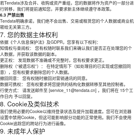
若Tendata涉及合并、收购或资产重组，您的数据将作为资产的一部分进
行转移，我们将提前通知您，并要求新主体继续遵守本政策。
6.3 严禁出售
Tendata明确承诺，我们绝不会出售、交易或租赁您的个人数据或商业机
密给无关第三方。
7. 您的数据主体权利
依据《个人信息保护法》及GDPR，您享有以下权利：
知情权与查阅权： 您有权随时联系我们来确认我们是否正在处理您的个
人数据，并获取该数据的副本。
更正权： 发现数据不准确或不完整时，您有权要求更正。
删除权（“被遗忘权”）： 在特定情形下（如处理目的已实现或您撤回同
意），您有权要求删除您的个人数据。
撤回同意： 您有权随时撤回对营销通讯的同意。
数据可携权： 您有权要求将您提供的结构化数据转移至其他控制者。
行使方式： 请发送邮件至 [service_11@tendata.cn] ，我们将在 15个工
作日内 予以回复。
8. Cookie及类似技术
我们使用必要的Cookie以维持登录状态及提升加载速度。您可在浏览器
设置中禁用Cookie，但这可能影响部分功能的正常使用。我们不会使用
Cookie追踪您的跨站行为进行画像。
9. 未成年人保护