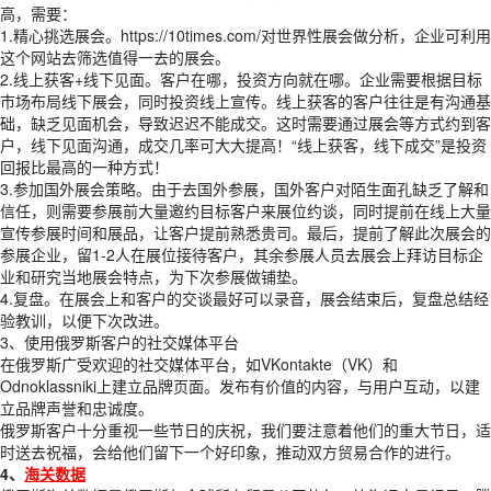
高，需要：
1.精心挑选展会。https://10times.com/对世界性展会做分析，企业可利用
这个网站去筛选值得一去的展会。
2.线上获客+线下见面。客户在哪，投资方向就在哪。企业需要根据目标
市场布局线下展会，同时投资线上宣传。线上获客的客户往往是有沟通基
础，缺乏见面机会，导致迟迟不能成交。这时需要通过展会等方式约到客
户，线下见面沟通，成交几率可大大提高！“线上获客，线下成交”是投资
回报比最高的一种方式！
3.参加国外展会策略。由于去国外参展，国外客户对陌生面孔缺乏了解和
信任，则需要参展前大量邀约目标客户来展位约谈，同时提前在线上大量
宣传参展时间和展品，让客户提前熟悉贵司。最后，提前了解此次展会的
参展企业，留1-2人在展位接待客户，其余参展人员去展会上拜访目标企
业和研究当地展会特点，为下次参展做铺垫。
4.复盘。在展会上和客户的交谈最好可以录音，展会结束后，复盘总结经
验教训，以便下次改进。
3、使用俄罗斯客户的社交媒体平台
在俄罗斯广受欢迎的社交媒体平台，如VKontakte（VK）和
Odnoklassniki上建立品牌页面。发布有价值的内容，与用户互动，以建
立品牌声誉和忠诚度。
俄罗斯客户十分重视一些节日的庆祝，我们要注意着他们的重大节日，适
时送去祝福，会给他们留下一个好印象，推动双方贸易合作的进行。
4、
海关数据