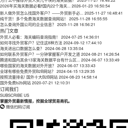
为什么不推荐外贸人买几千块的海关数据？
2025-11-27 16:48:22
2026年买海关数据必看❗国内22个海关...
2026-01-23 16:50:54
新人做外贸怎么找国外客户？——外贸新手必...
2025-11-27 16:48:41
纯干货！多个免费海关数据查询网站！
2025-11-28 16:55:55
怎么查询外国公司的企业信息？
2025-11-28 16:56:21
热门文章
外贸人必看：海关编码查询指南！
2024-07-25 14:36:01
如何寻找外贸客户？记住这8种方法
2024-09-12 17:44:10
海关进出口数据怎么查？
2024-06-28 13:35:04
如何联系外贸客户？一分钟掌握客户开发之道
2024-08-21 14:26:54
腾道和国内其余13家海关数据平台有什么区...
2024-06-07 13:33:49
哪些国家的海关数据对外开放？
2024-06-07 13:33:43
全球有哪些免费外贸B2B网站？
2024-04-15 13:29:35
按照流量排名! 国外十大B2B网站
2024-08-23 14:58:14
国外免费b2b网站
2020-07-21 12:10:31
订阅我们
SUBSCRIBE US
掌握外贸最新情报，挖掘全球贸易商机。
微信扫码订阅