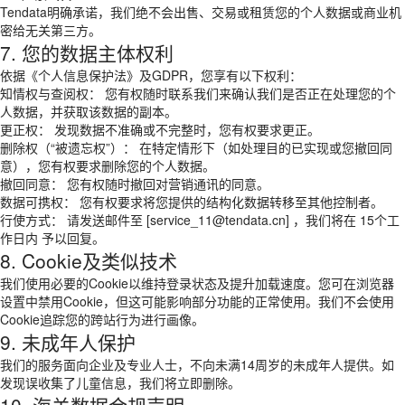
Tendata明确承诺，我们绝不会出售、交易或租赁您的个人数据或商业机
密给无关第三方。
7. 您的数据主体权利
依据《个人信息保护法》及GDPR，您享有以下权利：
知情权与查阅权： 您有权随时联系我们来确认我们是否正在处理您的个
人数据，并获取该数据的副本。
更正权： 发现数据不准确或不完整时，您有权要求更正。
删除权（“被遗忘权”）： 在特定情形下（如处理目的已实现或您撤回同
意），您有权要求删除您的个人数据。
撤回同意： 您有权随时撤回对营销通讯的同意。
数据可携权： 您有权要求将您提供的结构化数据转移至其他控制者。
行使方式： 请发送邮件至 [service_11@tendata.cn] ，我们将在 15个工
作日内 予以回复。
8. Cookie及类似技术
我们使用必要的Cookie以维持登录状态及提升加载速度。您可在浏览器
设置中禁用Cookie，但这可能影响部分功能的正常使用。我们不会使用
Cookie追踪您的跨站行为进行画像。
9. 未成年人保护
我们的服务面向企业及专业人士，不向未满14周岁的未成年人提供。如
发现误收集了儿童信息，我们将立即删除。