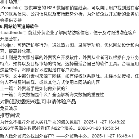
和市场推广
·Zoominfo：提供丰富的 B2B 数据和销售线索，可以帮助用户找到潜在客
户的联系信息、公司信息以及市场趋势分析，为外贸企业开发新的业务机
会提供支持
6.网站访客追踪软件
·Leadfeeder：能让外贸企业了解网站访客信息，便于及时跟进潜在客户
开展营销。
·Hotjar：可追踪访客行为，通过热力图、录屏等功能，优化网站设计和内
容，提高转化率。
以上则是为大家分享的外贸客户开发软件，外贸从业者可以根据自身业务
特点、预算以及目标市场的情况，选择最适合自己的软件工具。合理运用
这些软件，将能更好地挖掘潜在客户资源。
声明：文中部分素材来源于网络，如有侵权联系删除。未经本站授权，任
何人不得复制转载、或以其他方式使用本网站的内容
上一篇：
外贸新手是如何做外贸的？
下一篇：
海关数据是什么？全面解析海关数据的重要性
对腾道数据感兴趣,可申请体验产品
免费演示
推荐阅读
为什么不推荐外贸人买几千块的海关数据？
2025-11-27 16:48:22
2026年买海关数据必看❗国内22个海关...
2026-01-23 16:50:54
新人做外贸怎么找国外客户？——外贸新手必...
2025-11-27 16:48:41