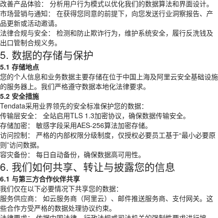
改善产品体验： 分析用户行为模式以优化我们的数据算法和界面设计。
市场营销与通知： 在获得您同意的前提下，向您发送行业洞察报告、产
品更新或活动邀请。
法律合规与安全： 检测和防止欺诈行为，维护系统安全，履行反洗钱及
出口管制合规义务。
5. 数据的存储与保护
5.1 存储地点
您的个人信息和业务数据主要存储在位于中国上海及阿里云安全基础设施
的服务器上。我们严格遵守数据本地化法律要求。
5.2 安全措施
Tendata采用业界领先的安全标准保护您的数据：
传输层安全： 全站启用TLS 1.3加密协议，确保数据传输安全。
存储加密： 敏感字段采用AES-256算法加密存储。
访问控制： 严格的内部权限分级制度，仅授权必要员工基于“最小必要原
则”访问数据。
容灾备份： 每日自动备份，确保数据高可用性。
6. 我们如何共享、转让与披露您的信息
6.1 与第三方合作伙伴共享
我们仅在以下必要情况下共享您的数据：
服务供应商： 如云服务商（阿里云）、邮件推送服务商、支付网关。这
些合作方受严格的数据处理协议约束。
法律要求： 依据中国法律、行政法规或司法机关的强制性要求进行披