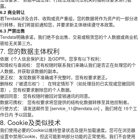
露。
6.2 商业转让
若Tendata涉及合并、收购或资产重组，您的数据将作为资产的一部分进
行转移，我们将提前通知您，并要求新主体继续遵守本政策。
6.3 严禁出售
Tendata明确承诺，我们绝不会出售、交易或租赁您的个人数据或商业机
密给无关第三方。
7. 您的数据主体权利
依据《个人信息保护法》及GDPR，您享有以下权利：
知情权与查阅权： 您有权随时联系我们来确认我们是否正在处理您的个
人数据，并获取该数据的副本。
更正权： 发现数据不准确或不完整时，您有权要求更正。
删除权（“被遗忘权”）： 在特定情形下（如处理目的已实现或您撤回同
意），您有权要求删除您的个人数据。
撤回同意： 您有权随时撤回对营销通讯的同意。
数据可携权： 您有权要求将您提供的结构化数据转移至其他控制者。
行使方式： 请发送邮件至 [service_11@tendata.cn] ，我们将在 15个工
作日内 予以回复。
8. Cookie及类似技术
我们使用必要的Cookie以维持登录状态及提升加载速度。您可在浏览器
设置中禁用Cookie，但这可能影响部分功能的正常使用。我们不会使用