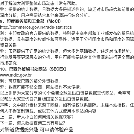
对了解澳大利亚整体市场动态非常有帮助。
弊：提供的统计数据，且数据大多是描述性的，缺乏对市场趋势和前景的
深度分析，用户需要结合其他来源进行综合分析。
9、印度商务部和工业部（MoCI）
http://commerce.gov.in/trade-statistics
利：由印度政府官方提供的数据，特别是由商务部和工业部发布的贸易统
计数据，具有高度的权威性和可靠性，适用于分析印度市场和印度的国际
贸易关系。
弊：虽然提供了详尽的统计数据，但大多为基础数据，缺乏对市场趋势、
行业发展等更深层次的分析，用户可能需要结合其他资源来进行更全面的
市场研究。
10、巴西外贸秘书处网站（SECEX）
www.mdic.gov.br
利：可获取巴西的部分外贸数据。
弊：数据可能不够全面，网站操作不太便捷。
以上则是为大家分享的10个免费全球进出口贸易数据查询网站，希望可
以帮助大家查询自己目标国家的进出口贸易数据。
声明：文中部分素材来源于网络，如有侵权联系删除。未经本站授权，任
何人不得复制转载、或以其他方式使用本网站的内容
上一篇：
新人小白如何用海关数据获客?
下一篇：
海关数据查询工具有哪些？
对腾道数据感兴趣,可申请体验产品