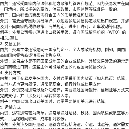
内贸：通常受国家内部法律和地方政策的管理和规范。因为交易发生在同
一国境内，所以相关的税收、消费政策、市场监管等标准是一致的。
例子：国内销售的商品需符合国内的质量标准和法规。
外贸：需要遵守国际贸易法律、双边或多边贸易协定及进出口规定，并涉
及到不同国家的税收政策、海关规定、进出口许可、汇率波动等因素。
例子：外贸公司需办理进出口报关手续，遵守国际贸易组织（WTO）的
相关规则。
3. 交易主体
内贸：交易主体通常是同一国家的企业、个人或政府机构。例如，国内厂
商向国内零售商或消费者出售商品。
外贸：交易主体是不同国家或地区的企业或机构。外贸交易涉及的通常是
出口商和进口商，这些主体可能是跨国公司或国际贸易公司。
4. 支付方式
内贸：由于交易发生在国内，支付通常采用国内货币（如人民币）结算，
支付方式也更为简便，通常是现金、银行转账或信用支付。
外贸：外贸交易通常涉及外汇结算，需要通过国际银行、信用证等方式来
完成支付，并且涉及到汇率转换等因素。
例子：中国公司出口到美国时，通常需要使用美元进行结算。
5. 运输方式
内贸：运输通常较为简单，通常是通过陆路、铁路、国内航运或航空等方
式，且运输时间较短、成本相对较低。
外贸：外贸涉及国际运输，运输方式包括海运、空运、陆运等，通常需要