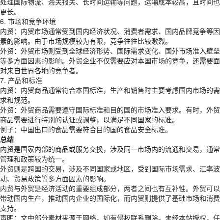
处理国际物流、海关报关、长时间运输等问题，运输成本较高，且时间也
更长。
6. 市场和竞争环境
内贸：内贸市场通常受到国内经济状况、消费者需求、国内品牌竞争等因
素的影响。由于市场规模较为有限，竞争往往比较激烈。
外贸：外贸市场则受到全球经济形势、国际需求变化、国外市场准入壁垒
等多方面因素的影响。外贸企业不仅需要应对本国市场的竞争，还需要面
对来自世界各地的竞争者。
7. 产品和标准
内贸：内贸商品通常符合本国标准，生产和销售时主要考虑国内市场的需
求和规范。
外贸：外贸商品需要遵守国际标准和目的国的市场准入要求。有时，外贸
商品需要进行特别的认证或调整，以满足不同国家的标准。
例子：中国出口的食品需要符合目的国的食品安全标准。
总结
内贸是国家内部的商品或服务交换，涉及同一市场内的流通和交易，通常
管理和政策较为统一。
外贸则是跨国的交易，涉及不同国家或地区，受到国际市场需求、汇率波
动、贸易政策等多方面因素的影响。
内贸与外贸是经济活动的重要组成部分，两者之间也有互补性。外贸可以
带动国内生产，推动国内企业的国际化，而内贸则提供了基础市场和消费
支持。
声明：文中部分素材来源于网络，如有侵权联系删除。未经本站授权，任