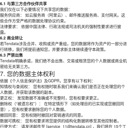
6.1 与第三方合作伙伴共享
我们仅在以下必要情况下共享您的数据：
服务供应商： 如云服务商（阿里云）、邮件推送服务商、支付网关。这
些合作方受严格的数据处理协议约束。
法律要求： 依据中国法律、行政法规或司法机关的强制性要求进行披
露。
6.2 商业转让
若Tendata涉及合并、收购或资产重组，您的数据将作为资产的一部分进
行转移，我们将提前通知您，并要求新主体继续遵守本政策。
6.3 严禁出售
Tendata明确承诺，我们绝不会出售、交易或租赁您的个人数据或商业机
密给无关第三方。
7. 您的数据主体权利
依据《个人信息保护法》及GDPR，您享有以下权利：
知情权与查阅权： 您有权随时联系我们来确认我们是否正在处理您的个
人数据，并获取该数据的副本。
更正权： 发现数据不准确或不完整时，您有权要求更正。
删除权（“被遗忘权”）： 在特定情形下（如处理目的已实现或您撤回同
意），您有权要求删除您的个人数据。
撤回同意： 您有权随时撤回对营销通讯的同意。
数据可携权： 您有权要求将您提供的结构化数据转移至其他控制者。
行使方式： 请发送邮件至 [service_11@tendata.cn] ，我们将在 15个工