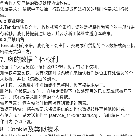
些合作方受严格的数据处理协议约束。
法律要求： 依据中国法律、行政法规或司法机关的强制性要求进行披
露。
6.2 商业转让
若Tendata涉及合并、收购或资产重组，您的数据将作为资产的一部分进
行转移，我们将提前通知您，并要求新主体继续遵守本政策。
6.3 严禁出售
Tendata明确承诺，我们绝不会出售、交易或租赁您的个人数据或商业机
密给无关第三方。
7. 您的数据主体权利
依据《个人信息保护法》及GDPR，您享有以下权利：
知情权与查阅权： 您有权随时联系我们来确认我们是否正在处理您的个
人数据，并获取该数据的副本。
更正权： 发现数据不准确或不完整时，您有权要求更正。
删除权（“被遗忘权”）： 在特定情形下（如处理目的已实现或您撤回同
意），您有权要求删除您的个人数据。
撤回同意： 您有权随时撤回对营销通讯的同意。
数据可携权： 您有权要求将您提供的结构化数据转移至其他控制者。
行使方式： 请发送邮件至 [service_11@tendata.cn] ，我们将在 15个工
作日内 予以回复。
8. Cookie及类似技术