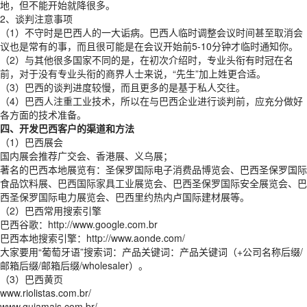
地，但不能开始就降很多。
2、谈判注意事项
（1）不守时是巴西人的一大诟病。巴西人临时调整会议时间甚至取消会
议也是常有的事，而且很可能是在会议开始前5-10分钟才临时通知你。
（2）与其他很多国家不同的是，在初次介绍时，专业头衔有时冠在名
前，对于没有专业头衔的商界人士来说，“先生”加上姓更合适。
（3）巴西的谈判进度较慢，而且更多的是基于私人交往。
（4）巴西人注重工业技术，所以在与巴西企业进行谈判前，应充分做好
各方面的技术准备。
四、开发巴西客户的渠道和方法
（1）巴西展会
国内展会推荐广交会、香港展、义乌展；
著名的巴西本地展览有：圣保罗国际电子消费品博览会、巴西圣保罗国际
食品饮料展、巴西国际家具工业展览会、巴西圣保罗国际安全展览会、巴
西圣保罗国际电力展览会、巴西里约热内卢国际建材展等。
（2）巴西常用搜索引擎
巴西谷歌：http://www.google.com.br
巴西本地搜索引擎：http://www.aonde.com/
大家要用“葡萄牙语”搜索词：产品关键词：产品关键词（+公司名称后缀/
邮箱后缀/邮箱后缀/wholesaler）。
（3）巴西黄页
www.riolistas.com.br/
www.guiamais.com.br/