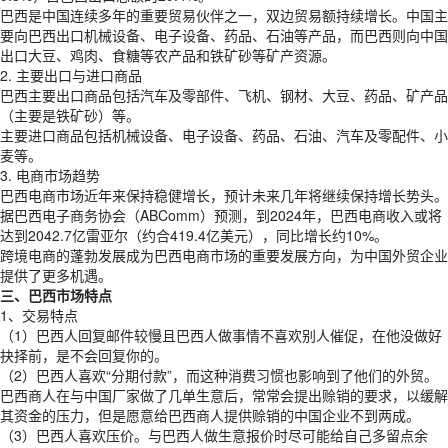
巴西是中国连续多年的重要贸易伙伴之一，双边贸易额持续增长。中国主
要向巴西出口机械设备、电子设备、药品、石油等产品，而巴西则向中国
出口大豆、鸡肉、食糖等农产品和铁矿砂等矿产资源。
2. 主要出口与进口商品
巴西主要出口商品包括汽车及零部件、飞机、钢材、大豆、药品、矿产品
（主要是铁矿砂）等。
主要进口商品包括机械设备、电子设备、药品、石油、汽车及零配件、小
麦等。
3. 电商市场趋势
巴西电商市场近年来保持稳健增长，预计未来几年将继续保持增长势头。
据巴西电子商务协会（ABComm）预测，到2024年，巴西电商收入或将
达到2042.7亿雷亚尔（约合419.4亿美元），同比增长约10%。
跨境电商的蓬勃发展成为巴西电商市场的重要发展方向，为中国外贸企业
提供了更多机遇。
三、巴西市场特点
1、交易特点
（1）巴西人回复邮件较慢且巴西人做事情不喜欢别人催促，在他没做好
抉择前，是不会回复你的。
（2）巴西人喜欢“分期付款”，而这种消费习惯也影响到了他们的外贸。
巴西商人在与中国厂家做了几单生意后，常常会提出赊销的要求，以缓解
其资金的压力，但是愿意给巴西商人提供赊销的中国企业不到两成。
（3）巴西人喜欢压价。与巴西人做生意报价时尽可能给自己多留点余