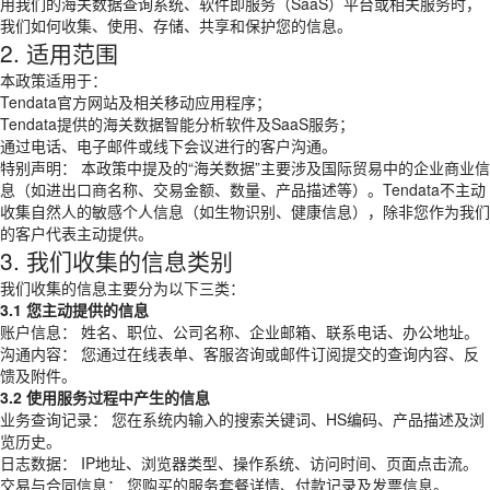
用我们的海关数据查询系统、软件即服务（SaaS）平台或相关服务时，
我们如何收集、使用、存储、共享和保护您的信息。
2. 适用范围
本政策适用于：
Tendata官方网站及相关移动应用程序；
Tendata提供的海关数据智能分析软件及SaaS服务；
通过电话、电子邮件或线下会议进行的客户沟通。
特别声明： 本政策中提及的“海关数据”主要涉及国际贸易中的企业商业信
息（如进出口商名称、交易金额、数量、产品描述等）。Tendata不主动
收集自然人的敏感个人信息（如生物识别、健康信息），除非您作为我们
的客户代表主动提供。
3. 我们收集的信息类别
我们收集的信息主要分为以下三类：
3.1 您主动提供的信息
账户信息： 姓名、职位、公司名称、企业邮箱、联系电话、办公地址。
沟通内容： 您通过在线表单、客服咨询或邮件订阅提交的查询内容、反
馈及附件。
3.2 使用服务过程中产生的信息
业务查询记录： 您在系统内输入的搜索关键词、HS编码、产品描述及浏
览历史。
日志数据： IP地址、浏览器类型、操作系统、访问时间、页面点击流。
交易与合同信息： 您购买的服务套餐详情、付款记录及发票信息。