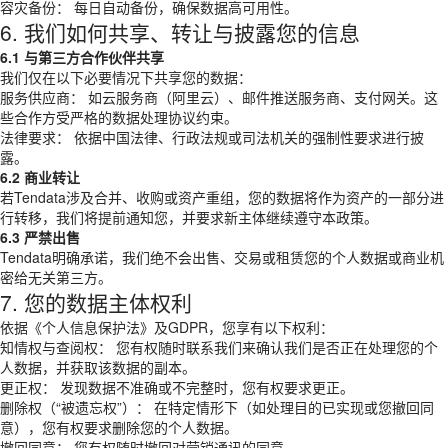
容灾备份： 每日自动备份，确保数据高可用性。
6. 我们如何共享、转让与披露您的信息
6.1 与第三方合作伙伴共享
我们仅在以下必要情况下共享您的数据：
服务供应商： 如云服务商（阿里云）、邮件推送服务商、支付网关。这
些合作方受严格的数据处理协议约束。
法律要求： 依据中国法律、行政法规或司法机关的强制性要求进行披
露。
6.2 商业转让
若Tendata涉及合并、收购或资产重组，您的数据将作为资产的一部分进
行转移，我们将提前通知您，并要求新主体继续遵守本政策。
6.3 严禁出售
Tendata明确承诺，我们绝不会出售、交易或租赁您的个人数据或商业机
密给无关第三方。
7. 您的数据主体权利
依据《个人信息保护法》及GDPR，您享有以下权利：
知情权与查阅权： 您有权随时联系我们来确认我们是否正在处理您的个
人数据，并获取该数据的副本。
更正权： 发现数据不准确或不完整时，您有权要求更正。
删除权（“被遗忘权”）： 在特定情形下（如处理目的已实现或您撤回同
意），您有权要求删除您的个人数据。
撤回同意： 您有权随时撤回对营销通讯的同意。