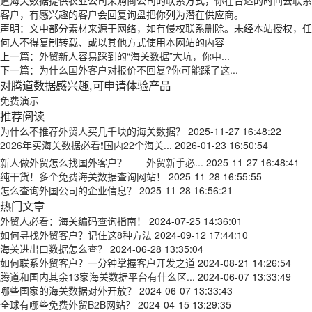
道海关数据提供农业公司采购商公司的联系方式，你在合适的时间去联系
客户，有感兴趣的客户会回复询盘把你列为潜在供应商。
声明：文中部分素材来源于网络，如有侵权联系删除。未经本站授权，任
何人不得复制转载、或以其他方式使用本网站的内容
上一篇：
外贸新人容易踩到的“海关数据”大坑，你中...
下一篇：
为什么国外客户对报价不回复?你可能踩了这...
对腾道数据感兴趣,可申请体验产品
免费演示
推荐阅读
为什么不推荐外贸人买几千块的海关数据？
2025-11-27 16:48:22
2026年买海关数据必看❗国内22个海关...
2026-01-23 16:50:54
新人做外贸怎么找国外客户？——外贸新手必...
2025-11-27 16:48:41
纯干货！多个免费海关数据查询网站！
2025-11-28 16:55:55
怎么查询外国公司的企业信息？
2025-11-28 16:56:21
热门文章
外贸人必看：海关编码查询指南！
2024-07-25 14:36:01
如何寻找外贸客户？记住这8种方法
2024-09-12 17:44:10
海关进出口数据怎么查？
2024-06-28 13:35:04
如何联系外贸客户？一分钟掌握客户开发之道
2024-08-21 14:26:54
腾道和国内其余13家海关数据平台有什么区...
2024-06-07 13:33:49
哪些国家的海关数据对外开放？
2024-06-07 13:33:43
全球有哪些免费外贸B2B网站？
2024-04-15 13:29:35