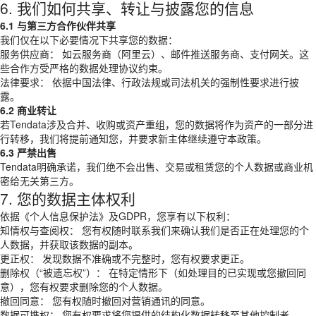
6. 我们如何共享、转让与披露您的信息
6.1 与第三方合作伙伴共享
我们仅在以下必要情况下共享您的数据：
服务供应商： 如云服务商（阿里云）、邮件推送服务商、支付网关。这
些合作方受严格的数据处理协议约束。
法律要求： 依据中国法律、行政法规或司法机关的强制性要求进行披
露。
6.2 商业转让
若Tendata涉及合并、收购或资产重组，您的数据将作为资产的一部分进
行转移，我们将提前通知您，并要求新主体继续遵守本政策。
6.3 严禁出售
Tendata明确承诺，我们绝不会出售、交易或租赁您的个人数据或商业机
密给无关第三方。
7. 您的数据主体权利
依据《个人信息保护法》及GDPR，您享有以下权利：
知情权与查阅权： 您有权随时联系我们来确认我们是否正在处理您的个
人数据，并获取该数据的副本。
更正权： 发现数据不准确或不完整时，您有权要求更正。
删除权（“被遗忘权”）： 在特定情形下（如处理目的已实现或您撤回同
意），您有权要求删除您的个人数据。
撤回同意： 您有权随时撤回对营销通讯的同意。
数据可携权： 您有权要求将您提供的结构化数据转移至其他控制者。