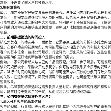
求外，还需要了解客户的预算水平。
3.拥有决策权
最后，精准外贸客户需要具备采购决策权。许多公司内部的采购流程非常
复杂，可能需要经过多层管理人员的审批。如果客户没有足够的决策权，
可能导致沟通和成交的效率大大降低。特别是对于外贸业务而言，了解客
户的采购流程和决策链条至关重要，避免因无法接触到关键决策者而错失
机会。
二、前期数据筛选的时间投入
精准外贸客户的筛选并非一蹴而就，它需要通过细致的分析和多维度的验
证。在客户筛选的初期阶段，你可能需要投入相当多的时间和精力来分析
客户的基本信息，包括公司规模、行业背景、历史采购记录等。这些信息
能够帮助你更好地判断该客户是否符合你的需求。
例如，一家公司看起来与自己的产品很匹配，但进一步了解后，可能发现
该公司规模较小，采购决策链条复杂。你可能需要联系多个层级的管理人
员，进行长时间的沟通和协调，最后却可能因为决策权的分散而导致交易
的失败。在这种情况下，即便外贸客户数量再多，也可能无法带来预期的
销售效果。
因此，尽管前期的筛选过程需要耗费大量时间，但通过精确筛选和有效过
滤，能够避免无效客户的干扰，从而提高后续销售的成功率。
三、如何有效筛选精准外贸客户?
1.深入分析客户的基本信息
客户的规模、行业和历史采购记录是判断其是否为精准外贸客户的重要依