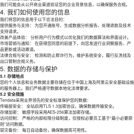
我们可能会从公开商业渠道验证您的企业背景信息，以确保服务合规。
4. 我们如何使用您的信息
我们将您的信息用于以下合法目的：
提供服务与支持： 为您开通账号、生成数据分析报告、处理退款及技术
支持请求。
改善产品体验： 分析用户行为模式以优化我们的数据算法和界面设计。
市场营销与通知： 在获得您同意的前提下，向您发送行业洞察报告、产
品更新或活动邀请。
法律合规与安全： 检测和防止欺诈行为，维护系统安全，履行反洗钱及
出口管制合规义务。
5. 数据的存储与保护
5.1 存储地点
您的个人信息和业务数据主要存储在位于中国上海及阿里云安全基础设施
的服务器上。我们严格遵守数据本地化法律要求。
5.2 安全措施
Tendata采用业界领先的安全标准保护您的数据：
传输层安全： 全站启用TLS 1.3加密协议，确保数据传输安全。
存储加密： 敏感字段采用AES-256算法加密存储。
访问控制： 严格的内部权限分级制度，仅授权必要员工基于“最小必要原
则”访问数据。
容灾备份： 每日自动备份，确保数据高可用性。