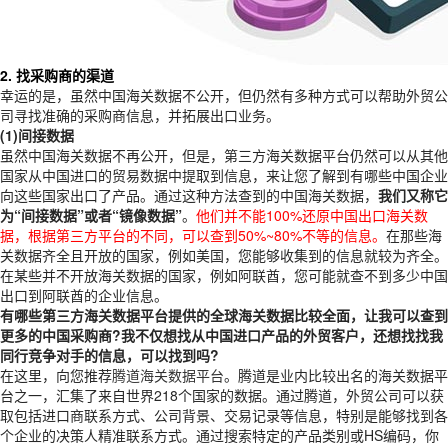
2. 找采购商的渠道
幸运的是，虽然中国海关数据不公开，但仍然有多种方式可以帮助外贸公
司寻找准确的采购商信息，并拓展出口业务。
(1)间接数据
虽然中国海关数据不再公开，但是，第三方海关数据平台仍然可以从其他
国家从中国进口的贸易数据中提取到信息，来让您了解到有哪些中国企业
向这些国家出口了产品。通过这种方法查到的中国海关数据，
我们又称它
为“间接数据”或者“镜像数据”
。
他们并不能100%还原中国出口海关数
据，根据第三方平台的不同，可以查到50%~80%不等的信息。
在那些海
关数据齐全且开放的国家，例如美国，您能够收集到的信息就较为齐全。
在某些并不开放海关数据的国家，例如阿联酋，您可能就查不到多少中国
出口到阿联酋的企业信息。
有哪些第三方海关数据平台提供的全球海关数据比较全面，让我可以查到
更多的中国采购商?我不仅想找从中国进口产品的外贸客户，还想找找我
同行竞争对手的信息，可以找到吗?
在这里，向您推荐
腾道海关数据平台
。腾道是业内比较出名的海关数据平
台之一，汇集了来自世界218个国家的数据。通过腾道，外贸公司可以获
取包括进口商联系方式、公司背景、交易记录等信息，特别是能够找到各
个企业的决策人精准联系方式。通过搜索特定的产品类别或HS编码，你