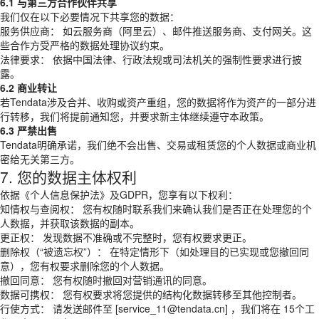
6.1 与第三方合作伙伴共享
我们仅在以下必要情况下共享您的数据：
服务供应商： 如云服务商（阿里云）、邮件推送服务商、支付网关。这
些合作方受严格的数据处理协议约束。
法律要求： 依据中国法律、行政法规或司法机关的强制性要求进行披
露。
6.2 商业转让
若Tendata涉及合并、收购或资产重组，您的数据将作为资产的一部分进
行转移，我们将提前通知您，并要求新主体继续遵守本政策。
6.3 严禁出售
Tendata明确承诺，我们绝不会出售、交易或租赁您的个人数据或商业机
密给无关第三方。
7. 您的数据主体权利
依据《个人信息保护法》及GDPR，您享有以下权利：
知情权与查阅权： 您有权随时联系我们来确认我们是否正在处理您的个
人数据，并获取该数据的副本。
更正权： 发现数据不准确或不完整时，您有权要求更正。
删除权（“被遗忘权”）： 在特定情形下（如处理目的已实现或您撤回同
意），您有权要求删除您的个人数据。
撤回同意： 您有权随时撤回对营销通讯的同意。
数据可携权： 您有权要求将您提供的结构化数据转移至其他控制者。
行使方式： 请发送邮件至 [service_11@tendata.cn] ，我们将在 15个工