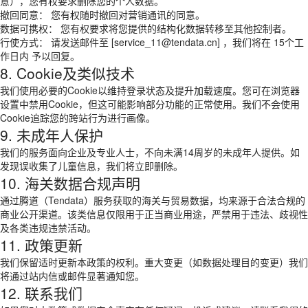
意），您有权要求删除您的个人数据。
撤回同意： 您有权随时撤回对营销通讯的同意。
数据可携权： 您有权要求将您提供的结构化数据转移至其他控制者。
行使方式： 请发送邮件至 [service_11@tendata.cn] ，我们将在 15个工
作日内 予以回复。
8. Cookie及类似技术
我们使用必要的Cookie以维持登录状态及提升加载速度。您可在浏览器
设置中禁用Cookie，但这可能影响部分功能的正常使用。我们不会使用
Cookie追踪您的跨站行为进行画像。
9. 未成年人保护
我们的服务面向企业及专业人士，不向未满14周岁的未成年人提供。如
发现误收集了儿童信息，我们将立即删除。
10. 海关数据合规声明
通过腾道（Tendata）服务获取的海关与贸易数据，均来源于合法合规的
商业公开渠道。该类信息仅限用于正当商业用途，严禁用于违法、歧视性
及各类违规违禁活动。
11. 政策更新
我们保留适时更新本政策的权利。重大变更（如数据处理目的变更）我们
将通过站内信或邮件显著通知您。
12. 联系我们