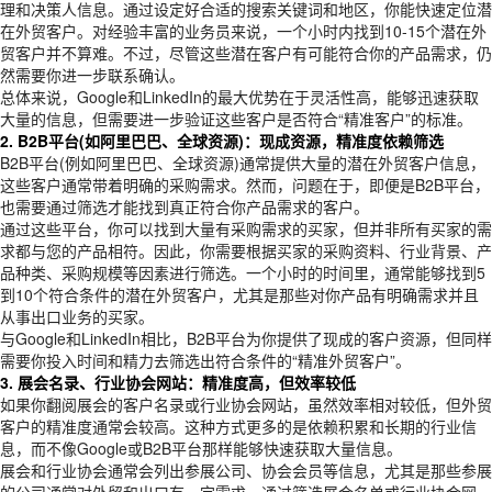
理和决策人信息。通过设定好合适的搜索关键词和地区，你能快速定位潜
在外贸客户。对经验丰富的业务员来说，一个小时内找到10-15个潜在外
贸客户并不算难。不过，尽管这些潜在客户有可能符合你的产品需求，仍
然需要你进一步联系确认。
总体来说，Google和LinkedIn的最大优势在于灵活性高，能够迅速获取
大量的信息，但需要进一步验证这些客户是否符合“精准客户”的标准。
2. B2B平台(如阿里巴巴、全球资源)：现成资源，精准度依赖筛选
B2B平台(例如阿里巴巴、全球资源)通常提供大量的潜在外贸客户信息，
这些客户通常带着明确的采购需求。然而，问题在于，即便是B2B平台，
也需要通过筛选才能找到真正符合你产品需求的客户。
通过这些平台，你可以找到大量有采购需求的买家，但并非所有买家的需
求都与您的产品相符。因此，你需要根据买家的采购资料、行业背景、产
品种类、采购规模等因素进行筛选。一个小时的时间里，通常能够找到5
到10个符合条件的潜在外贸客户，尤其是那些对你产品有明确需求并且
从事出口业务的买家。
与Google和LinkedIn相比，B2B平台为你提供了现成的客户资源，但同样
需要你投入时间和精力去筛选出符合条件的“精准外贸客户”。
3. 展会名录、行业协会网站：精准度高，但效率较低
如果你翻阅展会的客户名录或行业协会网站，虽然效率相对较低，但外贸
客户的精准度通常会较高。这种方式更多的是依赖积累和长期的行业信
息，而不像Google或B2B平台那样能够快速获取大量信息。
展会和行业协会通常会列出参展公司、协会会员等信息，尤其是那些参展