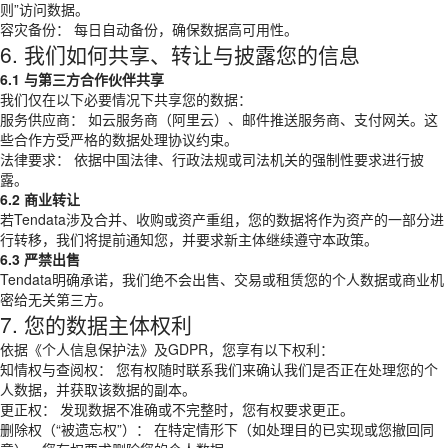
则”访问数据。
容灾备份： 每日自动备份，确保数据高可用性。
6. 我们如何共享、转让与披露您的信息
6.1 与第三方合作伙伴共享
我们仅在以下必要情况下共享您的数据：
服务供应商： 如云服务商（阿里云）、邮件推送服务商、支付网关。这
些合作方受严格的数据处理协议约束。
法律要求： 依据中国法律、行政法规或司法机关的强制性要求进行披
露。
6.2 商业转让
若Tendata涉及合并、收购或资产重组，您的数据将作为资产的一部分进
行转移，我们将提前通知您，并要求新主体继续遵守本政策。
6.3 严禁出售
Tendata明确承诺，我们绝不会出售、交易或租赁您的个人数据或商业机
密给无关第三方。
7. 您的数据主体权利
依据《个人信息保护法》及GDPR，您享有以下权利：
知情权与查阅权： 您有权随时联系我们来确认我们是否正在处理您的个
人数据，并获取该数据的副本。
更正权： 发现数据不准确或不完整时，您有权要求更正。
删除权（“被遗忘权”）： 在特定情形下（如处理目的已实现或您撤回同