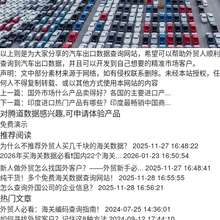
以上则是为大家分享的汽车出口数据查询网站，希望可以帮助外贸人顺利
查询到汽车出口数据，并且可以开发到自己想要的精准市场客户。
声明：文中部分素材来源于网络，如有侵权联系删除。未经本站授权，任
何人不得复制转载、或以其他方式使用本网站的内容
上一篇：
国外市场什么产品卖得好？各国的主要进口产...
下一篇：
印度进口热门产品有哪些？印度最畅销中国商...
对腾道数据感兴趣,可申请体验产品
免费演示
推荐阅读
为什么不推荐外贸人买几千块的海关数据？
2025-11-27 16:48:22
2026年买海关数据必看❗国内22个海关...
2026-01-23 16:50:54
新人做外贸怎么找国外客户？——外贸新手必...
2025-11-27 16:48:41
纯干货！多个免费海关数据查询网站！
2025-11-28 16:55:55
怎么查询外国公司的企业信息？
2025-11-28 16:56:21
热门文章
外贸人必看：海关编码查询指南！
2024-07-25 14:36:01
如何寻找外贸客户？记住这8种方法
2024-09-12 17:44:10