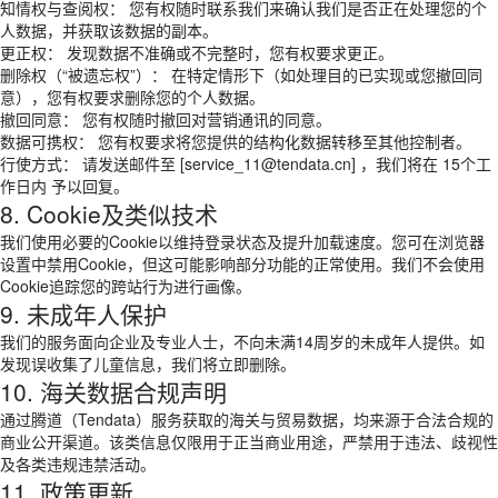
知情权与查阅权： 您有权随时联系我们来确认我们是否正在处理您的个
人数据，并获取该数据的副本。
更正权： 发现数据不准确或不完整时，您有权要求更正。
删除权（“被遗忘权”）： 在特定情形下（如处理目的已实现或您撤回同
意），您有权要求删除您的个人数据。
撤回同意： 您有权随时撤回对营销通讯的同意。
数据可携权： 您有权要求将您提供的结构化数据转移至其他控制者。
行使方式： 请发送邮件至 [service_11@tendata.cn] ，我们将在 15个工
作日内 予以回复。
8. Cookie及类似技术
我们使用必要的Cookie以维持登录状态及提升加载速度。您可在浏览器
设置中禁用Cookie，但这可能影响部分功能的正常使用。我们不会使用
Cookie追踪您的跨站行为进行画像。
9. 未成年人保护
我们的服务面向企业及专业人士，不向未满14周岁的未成年人提供。如
发现误收集了儿童信息，我们将立即删除。
10. 海关数据合规声明
通过腾道（Tendata）服务获取的海关与贸易数据，均来源于合法合规的
商业公开渠道。该类信息仅限用于正当商业用途，严禁用于违法、歧视性
及各类违规违禁活动。
11. 政策更新