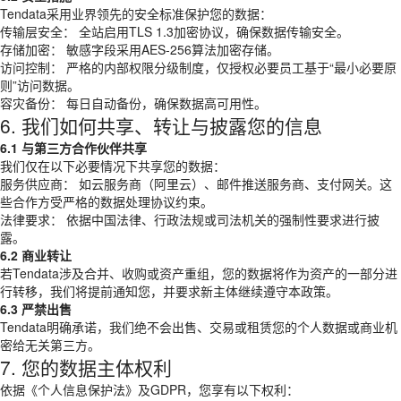
Tendata采用业界领先的安全标准保护您的数据：
传输层安全： 全站启用TLS 1.3加密协议，确保数据传输安全。
存储加密： 敏感字段采用AES-256算法加密存储。
访问控制： 严格的内部权限分级制度，仅授权必要员工基于“最小必要原
则”访问数据。
容灾备份： 每日自动备份，确保数据高可用性。
6. 我们如何共享、转让与披露您的信息
6.1 与第三方合作伙伴共享
我们仅在以下必要情况下共享您的数据：
服务供应商： 如云服务商（阿里云）、邮件推送服务商、支付网关。这
些合作方受严格的数据处理协议约束。
法律要求： 依据中国法律、行政法规或司法机关的强制性要求进行披
露。
6.2 商业转让
若Tendata涉及合并、收购或资产重组，您的数据将作为资产的一部分进
行转移，我们将提前通知您，并要求新主体继续遵守本政策。
6.3 严禁出售
Tendata明确承诺，我们绝不会出售、交易或租赁您的个人数据或商业机
密给无关第三方。
7. 您的数据主体权利
依据《个人信息保护法》及GDPR，您享有以下权利：