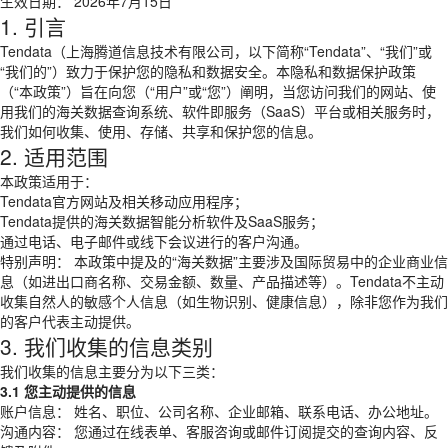
生效日期： 2026年7月15日
1. 引言
Tendata（上海腾道信息技术有限公司，以下简称“Tendata”、“我们”或
“我们的”）致力于保护您的隐私和数据安全。本隐私和数据保护政策
（“本政策”）旨在向您（“用户”或“您”）阐明，当您访问我们的网站、使
用我们的海关数据查询系统、软件即服务（SaaS）平台或相关服务时，
我们如何收集、使用、存储、共享和保护您的信息。
2. 适用范围
本政策适用于：
Tendata官方网站及相关移动应用程序；
Tendata提供的海关数据智能分析软件及SaaS服务；
通过电话、电子邮件或线下会议进行的客户沟通。
特别声明： 本政策中提及的“海关数据”主要涉及国际贸易中的企业商业信
息（如进出口商名称、交易金额、数量、产品描述等）。Tendata不主动
收集自然人的敏感个人信息（如生物识别、健康信息），除非您作为我们
的客户代表主动提供。
3. 我们收集的信息类别
我们收集的信息主要分为以下三类：
3.1 您主动提供的信息
账户信息： 姓名、职位、公司名称、企业邮箱、联系电话、办公地址。
沟通内容： 您通过在线表单、客服咨询或邮件订阅提交的查询内容、反