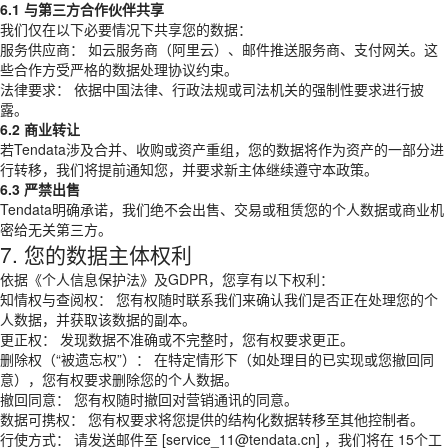
6.1 与第三方合作伙伴共享
我们仅在以下必要情况下共享您的数据：
服务供应商： 如云服务商（阿里云）、邮件推送服务商、支付网关。这
些合作方受严格的数据处理协议约束。
法律要求： 依据中国法律、行政法规或司法机关的强制性要求进行披
露。
6.2 商业转让
若Tendata涉及合并、收购或资产重组，您的数据将作为资产的一部分进
行转移，我们将提前通知您，并要求新主体继续遵守本政策。
6.3 严禁出售
Tendata明确承诺，我们绝不会出售、交易或租赁您的个人数据或商业机
密给无关第三方。
7. 您的数据主体权利
依据《个人信息保护法》及GDPR，您享有以下权利：
知情权与查阅权： 您有权随时联系我们来确认我们是否正在处理您的个
人数据，并获取该数据的副本。
更正权： 发现数据不准确或不完整时，您有权要求更正。
删除权（“被遗忘权”）： 在特定情形下（如处理目的已实现或您撤回同
意），您有权要求删除您的个人数据。
撤回同意： 您有权随时撤回对营销通讯的同意。
数据可携权： 您有权要求将您提供的结构化数据转移至其他控制者。
行使方式： 请发送邮件至 [service_11@tendata.cn] ，我们将在 15个工