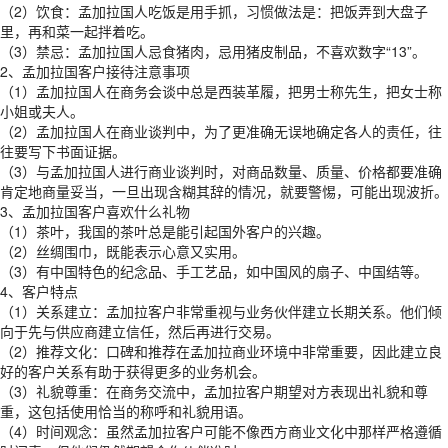
（2）饮食：孟加拉国人吃饭是用手抓，习惯做法是：把饭弄到大盘子
里，再和菜一起拌着吃。
（3）禁忌：孟加拉国人忌食猪肉，忌用猪皮制品，不喜欢数字“13”。
2、孟加拉国客户接待注意事项
（1）孟加拉国人在商务会谈中总是西装革履，把男士称先生，把女士称
小姐或夫人。
（2）孟加拉国人在商业谈判中，为了更准确无误地确定各人的责任，往
往要写下书面证据。
（3）与孟加拉国人进行商业谈判时，对商品数量、质量、价格都要准确
肯定地商量妥当，一旦出现含糊其辞的情况，就要警惕，可能出现波折。
3、孟加拉国客户喜欢什么礼物
（1）茶叶，我国的茶叶总是能引起国外客户的兴趣。
（2）丝绸围巾，既能表示心意又实用。
（3）有中国特色的纪念品、手工艺品，如中国风的扇子、中国结等。
4、客户特点
（1）关系建立：孟加拉客户非常重视与业务伙伴建立长期关系。他们倾
向于先与供应商建立信任，然后再进行交易。
（2）推荐文化：口碑和推荐在孟加拉商业环境中非常重要，因此建立良
好的客户关系有助于获得更多的业务机会。
（3）礼貌尊重：在商务交流中，孟加拉客户期望对方表现出礼貌和尊
重，这包括使用恰当的称呼和礼貌用语。
（4）时间观念：虽然孟加拉客户可能不像西方商业文化中那样严格遵循