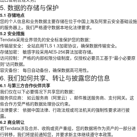
5. 数据的存储与保护
5.1 存储地点
您的个人信息和业务数据主要存储在位于中国上海及阿里云安全基础设施
的服务器上。我们严格遵守数据本地化法律要求。
5.2 安全措施
Tendata采用业界领先的安全标准保护您的数据：
传输层安全： 全站启用TLS 1.3加密协议，确保数据传输安全。
存储加密： 敏感字段采用AES-256算法加密存储。
访问控制： 严格的内部权限分级制度，仅授权必要员工基于“最小必要原
则”访问数据。
容灾备份： 每日自动备份，确保数据高可用性。
6. 我们如何共享、转让与披露您的信息
6.1 与第三方合作伙伴共享
我们仅在以下必要情况下共享您的数据：
服务供应商： 如云服务商（阿里云）、邮件推送服务商、支付网关。这
些合作方受严格的数据处理协议约束。
法律要求： 依据中国法律、行政法规或司法机关的强制性要求进行披
露。
6.2 商业转让
若Tendata涉及合并、收购或资产重组，您的数据将作为资产的一部分进
行转移，我们将提前通知您，并要求新主体继续遵守本政策。