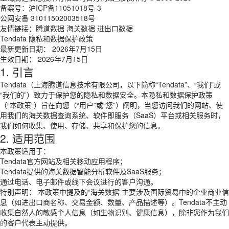
备案号：
沪ICP备11051018号-3
公网安备 31011502003518号
友情链接：
腾道数据
海关数据
进出口数据
Tendata 隐私和数据保护政策
最新更新日期： 2026年7月15日
生效日期： 2026年7月15日
1. 引言
Tendata（上海腾道信息技术有限公司，以下简称“Tendata”、“我们”或
“我们的”）致力于保护您的隐私和数据安全。本隐私和数据保护政策
（“本政策”）旨在向您（“用户”或“您”）阐明，当您访问我们的网站、使
用我们的海关数据查询系统、软件即服务（SaaS）平台或相关服务时，
我们如何收集、使用、存储、共享和保护您的信息。
2. 适用范围
本政策适用于：
Tendata官方网站及相关移动应用程序；
Tendata提供的海关数据智能分析软件及SaaS服务；
通过电话、电子邮件或线下会议进行的客户沟通。
特别声明： 本政策中提及的“海关数据”主要涉及国际贸易中的企业商业信
息（如进出口商名称、交易金额、数量、产品描述等）。Tendata不主动
收集自然人的敏感个人信息（如生物识别、健康信息），除非您作为我们
的客户代表主动提供。