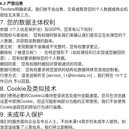
6.3 严禁出售
Tendata明确承诺，我们绝不会出售、交易或租赁您的个人数据或商业机
密给无关第三方。
7. 您的数据主体权利
依据《个人信息保护法》及GDPR，您享有以下权利：
知情权与查阅权： 您有权随时联系我们来确认我们是否正在处理您的个
人数据，并获取该数据的副本。
更正权： 发现数据不准确或不完整时，您有权要求更正。
删除权（“被遗忘权”）： 在特定情形下（如处理目的已实现或您撤回同
意），您有权要求删除您的个人数据。
撤回同意： 您有权随时撤回对营销通讯的同意。
数据可携权： 您有权要求将您提供的结构化数据转移至其他控制者。
行使方式： 请发送邮件至 [service_11@tendata.cn] ，我们将在 15个工
作日内 予以回复。
8. Cookie及类似技术
我们使用必要的Cookie以维持登录状态及提升加载速度。您可在浏览器
设置中禁用Cookie，但这可能影响部分功能的正常使用。我们不会使用
Cookie追踪您的跨站行为进行画像。
9. 未成年人保护
我们的服务面向企业及专业人士，不向未满14周岁的未成年人提供。如
发现误收集了儿童信息，我们将立即删除。