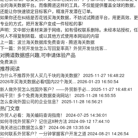
业的海关数据平台。而像腾道这样的工具，不仅能提供覆盖全球的数据，
还能让你快速锁定目标客户，精准开发潜在订单。
如果你还在纠结是否花钱买海关数据，不妨试试腾道平台，用更高效、更
专业的方式，把开发客户变成一件轻松的事!
声明：文中部分素材来源于网络，如有侵权联系删除。未经本站授权，任
何人不得复制转载、或以其他方式使用本网站的内容
上一篇：
波兰海关数据库免费查询 - 腾道海关数据
下一篇：
外贸开发信怎么写回复率高？外贸开发信找客...
对腾道数据感兴趣,可申请体验产品
免费演示
推荐阅读
为什么不推荐外贸人买几千块的海关数据？
2025-11-27 16:48:22
2026年买海关数据必看❗国内22个海关...
2026-01-23 16:50:54
新人做外贸怎么找国外客户？——外贸新手必...
2025-11-27 16:48:41
纯干货！多个免费海关数据查询网站！
2025-11-28 16:55:55
怎么查询外国公司的企业信息？
2025-11-28 16:56:21
热门文章
外贸人必看：海关编码查询指南！
2024-07-25 14:36:01
如何寻找外贸客户？记住这8种方法
2024-09-12 17:44:10
海关进出口数据怎么查？
2024-06-28 13:35:04
如何联系外贸客户？一分钟掌握客户开发之道
2024-08-21 14:26:54