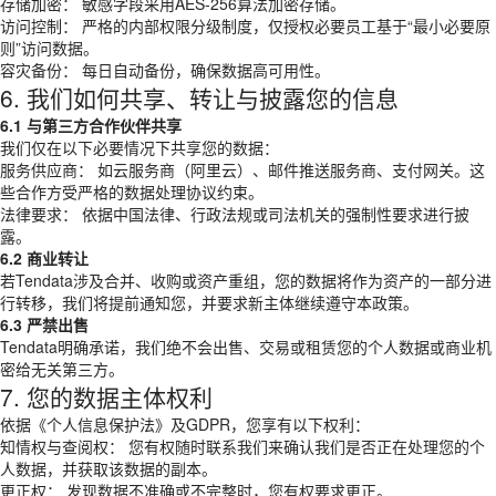
存储加密： 敏感字段采用AES-256算法加密存储。
访问控制： 严格的内部权限分级制度，仅授权必要员工基于“最小必要原
则”访问数据。
容灾备份： 每日自动备份，确保数据高可用性。
6. 我们如何共享、转让与披露您的信息
6.1 与第三方合作伙伴共享
我们仅在以下必要情况下共享您的数据：
服务供应商： 如云服务商（阿里云）、邮件推送服务商、支付网关。这
些合作方受严格的数据处理协议约束。
法律要求： 依据中国法律、行政法规或司法机关的强制性要求进行披
露。
6.2 商业转让
若Tendata涉及合并、收购或资产重组，您的数据将作为资产的一部分进
行转移，我们将提前通知您，并要求新主体继续遵守本政策。
6.3 严禁出售
Tendata明确承诺，我们绝不会出售、交易或租赁您的个人数据或商业机
密给无关第三方。
7. 您的数据主体权利
依据《个人信息保护法》及GDPR，您享有以下权利：
知情权与查阅权： 您有权随时联系我们来确认我们是否正在处理您的个
人数据，并获取该数据的副本。
更正权： 发现数据不准确或不完整时，您有权要求更正。