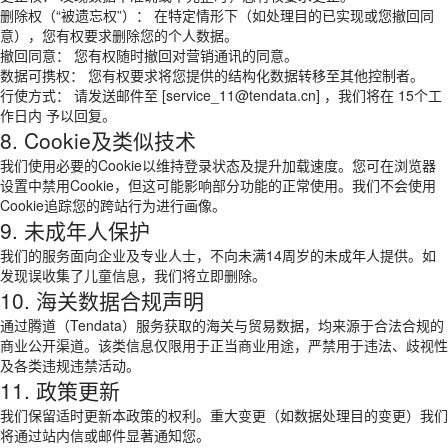
删除权（“被遗忘权”）： 在特定情形下（如处理目的已实现或您撤回同
意），您有权要求删除您的个人数据。
撤回同意： 您有权随时撤回对营销通讯的同意。
数据可携权： 您有权要求将您提供的结构化数据转移至其他控制者。
行使方式： 请发送邮件至 [service_11@tendata.cn] ，我们将在 15个工
作日内 予以回复。
8. Cookie及类似技术
我们使用必要的Cookie以维持登录状态及提升加载速度。您可在浏览器
设置中禁用Cookie，但这可能影响部分功能的正常使用。我们不会使用
Cookie追踪您的跨站行为进行画像。
9. 未成年人保护
我们的服务面向企业及专业人士，不向未满14周岁的未成年人提供。如
发现误收集了儿童信息，我们将立即删除。
10. 海关数据合规声明
通过腾道（Tendata）服务获取的海关与贸易数据，均来源于合法合规的
商业公开渠道。该类信息仅限用于正当商业用途，严禁用于违法、歧视性
及各类违规违禁活动。
11. 政策更新
我们保留适时更新本政策的权利。重大变更（如数据处理目的变更）我们
将通过站内信或邮件显著通知您。