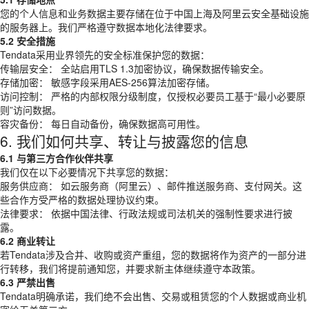
您的个人信息和业务数据主要存储在位于中国上海及阿里云安全基础设施
的服务器上。我们严格遵守数据本地化法律要求。
5.2 安全措施
Tendata采用业界领先的安全标准保护您的数据：
传输层安全： 全站启用TLS 1.3加密协议，确保数据传输安全。
存储加密： 敏感字段采用AES-256算法加密存储。
访问控制： 严格的内部权限分级制度，仅授权必要员工基于“最小必要原
则”访问数据。
容灾备份： 每日自动备份，确保数据高可用性。
6. 我们如何共享、转让与披露您的信息
6.1 与第三方合作伙伴共享
我们仅在以下必要情况下共享您的数据：
服务供应商： 如云服务商（阿里云）、邮件推送服务商、支付网关。这
些合作方受严格的数据处理协议约束。
法律要求： 依据中国法律、行政法规或司法机关的强制性要求进行披
露。
6.2 商业转让
若Tendata涉及合并、收购或资产重组，您的数据将作为资产的一部分进
行转移，我们将提前通知您，并要求新主体继续遵守本政策。
6.3 严禁出售
Tendata明确承诺，我们绝不会出售、交易或租赁您的个人数据或商业机