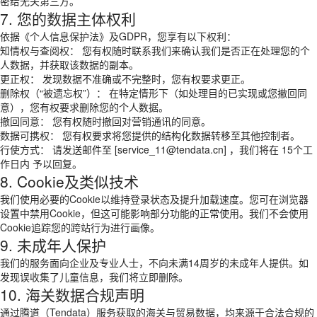
密给无关第三方。
7. 您的数据主体权利
依据《个人信息保护法》及GDPR，您享有以下权利：
知情权与查阅权： 您有权随时联系我们来确认我们是否正在处理您的个
人数据，并获取该数据的副本。
更正权： 发现数据不准确或不完整时，您有权要求更正。
删除权（“被遗忘权”）： 在特定情形下（如处理目的已实现或您撤回同
意），您有权要求删除您的个人数据。
撤回同意： 您有权随时撤回对营销通讯的同意。
数据可携权： 您有权要求将您提供的结构化数据转移至其他控制者。
行使方式： 请发送邮件至 [service_11@tendata.cn] ，我们将在 15个工
作日内 予以回复。
8. Cookie及类似技术
我们使用必要的Cookie以维持登录状态及提升加载速度。您可在浏览器
设置中禁用Cookie，但这可能影响部分功能的正常使用。我们不会使用
Cookie追踪您的跨站行为进行画像。
9. 未成年人保护
我们的服务面向企业及专业人士，不向未满14周岁的未成年人提供。如
发现误收集了儿童信息，我们将立即删除。
10. 海关数据合规声明
通过腾道（Tendata）服务获取的海关与贸易数据，均来源于合法合规的