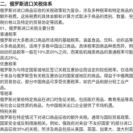
二、俄罗斯进口关税体系
俄罗斯对进口商品征收的关税政策较为复杂，涉及多种税率和特定商品的
额外税费。这些税费的具体金额和计算方式取决于商品的类别、数量、完
税价格以及特定的贸易协定等因素。
01、俄罗斯进口关税主要分类
普通税率
俄罗斯对大多数进口商品所适用的基础税率。涵盖食品、饮料、纺织品等
众多商品类别，适用于多数中国出口商品。具体税率因商品种类而异，例
如纺织品税率一般在10%至20%之间，而某些机械类商品的普通税率可能
高达25%。
优惠税率
俄罗斯为与特定国家或地区签订关税互惠协议而设定的较低税率。仅适用
于来自与俄罗斯签有关税互惠协议的国家或地区的商品。得益于中俄两国
的贸易协议，部分中国商品可享受优惠税率，如农产品和部分轻工业产
品。
零税率
俄罗斯对某些特定商品在进口时免征关税。包括医疗用品、教育用品等具
有社会公益性质的商品，为中国相关出口企业提供了市场机遇。
特别关税
俄罗斯在特定情况下对进口商品征收的额外关税。通常与国际贸易政策、
国家安全或反制措施相关。例如，俄政府对来自“不友好国家”的部分进口
商品征收35%的关税，所涉及商品包括从美国、英国、加拿大、澳大利亚