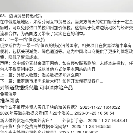
03、边境贸易特惠政策
在中俄边境地区，如绥芬河互市贸易区，当双方每天的进口额低于一定金
额时，可以免除进口关税和附加价值税。这有助于促进边境地区的经济交
流和合作，为两国边民带来了实实在在的利益。
04、“一带一路”倡议支持
俄罗斯作为“一带一路”倡议的核心沿线国家，相关项目在贸易过程中享有
便利，包括关税减免、绿色通道等。这为中国出口商提供了更多的优惠政
策，降低了贸易成本。
声明：文中部分素材来源于网络，如有侵权联系删除。未经本站授权，任
何人不得复制转载、或以其他方式使用本网站的内容
上一篇：
外贸人收藏：海关数据还能这么用？
下一篇：
俄罗斯市场需求量大吗？如何开发俄罗斯客户...
对腾道数据感兴趣,可申请体验产品
免费演示
推荐阅读
为什么不推荐外贸人买几千块的海关数据？
2025-11-27 16:48:22
2026年买海关数据必看❗国内22个海关...
2026-01-23 16:50:54
新人做外贸怎么找国外客户？——外贸新手必...
2025-11-27 16:48:41
纯干货！多个免费海关数据查询网站！
2025-11-28 16:55:55
怎么查询外国公司的企业信息？
2025-11-28 16:56:21