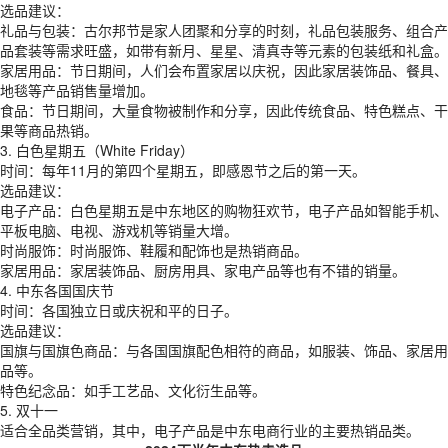
选品建议：
礼品与包装：古尔邦节是家人团聚和分享的时刻，礼品包装服务、组合产
品套装等需求旺盛，如带有新月、星星、清真寺等元素的包装纸和礼盒。
家居用品：节日期间，人们会布置家居以庆祝，因此家居装饰品、餐具、
地毯等产品销售量增加。
食品：节日期间，大量食物被制作和分享，因此传统食品、特色糕点、干
果等商品热销。
3. 白色星期五（White Friday）
时间：每年11月的第四个星期五，即感恩节之后的第一天。
选品建议：
电子产品：白色星期五是中东地区的购物狂欢节，电子产品如智能手机、
平板电脑、电视、游戏机等销量大增。
时尚服饰：时尚服饰、鞋履和配饰也是热销商品。
家居用品：家居装饰品、厨房用具、家电产品等也有不错的销量。
4. 中东各国国庆节
时间：各国独立日或庆祝和平的日子。
选品建议：
国旗与国旗色商品：与各国国旗配色相符的商品，如服装、饰品、家居用
品等。
特色纪念品：如手工艺品、文化衍生品等。
5. 双十一
适合全品类营销，其中，电子产品是中东电商行业的主要热销品类。