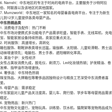
6. Namshi：中东地区的专注于时尚的电商平台，主要服务于沙特阿拉
伯、阿联酋以及该地区的其他国家。
7. Mumzworld：中东地区一家知名的母婴垂直电商平台，专注于为新生
儿到12岁儿童提供各类母婴产品。
中东热销品类
1. 消费电子及配件：热门不断
中东市场对便携式多功能电子产品需求旺盛，智能手表、无线耳机、充电
宝、智能家居设备持续热销，卖家应重点关注。
2. 时尚服饰：高速增长，高转化
箱包服饰、鞋靴钟表类增长迅猛，瑜伽裤、太阳镜、儿童轮滑鞋、男士运
动袜增速领先；电脑包、男士手表、遮阳帽转化率高。
3. 美妆个护：女性经济
女性占美妆消费九成，脱毛仪、剃须刀、Led化妆镜热销；护发精油、卷
发棒、指甲油市场增速快。
4. 奢侈品：中东特色热销
珠宝饰品、大牌箱包等奢侈品因独特设计与精良工艺深受中东消费者喜
爱。
5. 母婴产品：需求稳定
中东家庭对儿童产品关注度高，婴儿车、爬行垫、学步车等母婴用品需求
稳定。
6. 宠物用品：新兴热门
中东宠物文化盛行，宠物玩具、训练垫、饮水机、猫爬架等宠物用品成为