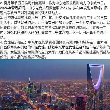
2. 斋月等节假日推动销售巅峰：作为中东地区最具影响力的宗教节日，
2024年斋月期间，中东电商交易数量激增23%，成为年度销售巅峰，展
现出宗教节日对跨境电商的强大驱动力。
3. 社交媒体网购比例上升：在中东，社交媒体几乎渗透到每个人的日常
生活中，特别是卡塔尔，几乎所有居民都至少使用一个社交媒体平台。以
阿联酋为例，79%的消费者会参考KOL的推荐来选购商品，且过去一年
内，59%的阿联酋人已在社交媒体上完成购物，这一比例远高于全球平
均。
4. 女性经济崛起：中东地区的消费者偏好具有浓厚的地域特征，主力用
户画像为购买力强的年轻女性。随着中东地区女性社会地位与经济能力的
提高，女性逐渐成为网购的主力大军。她们在购买产品时更注重时尚感与
颜值，对产品的价格并不敏感。