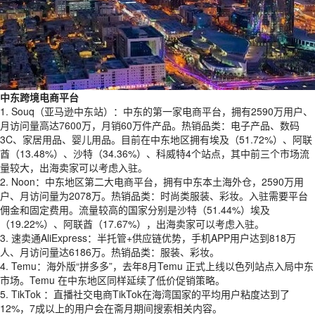
中东跨境电商平台
1. Souq（亚马逊中东站）：中东的第一家电商平台，拥有2590万用户、
月访问量高达7600万，月销60万件产品。热销品类：电子产品、数码
3C、家居用品、婴儿用品。目前在中东地区拥有埃及（51.72%）、阿联
酋（13.48%）、沙特（34.36%）、科威特4个站点，其中前三个市场流
量较大，出海卖家可以考虑入驻。
2. Noon：中东地区第二大电商平台，拥有中东本土海外仓，2590万用
户、月访问量为2078万。热销品类：时尚类服装、彩妆。入驻需要平台
佣金和固定费用。流量较高的国家分别是沙特（51.44%）埃及
（19.22%）、阿联酋（17.67%），出海卖家可以考虑入驻。
3. 速卖通AliExpress：半托管+供应链优势，手机APP用户达到818万
人、月访问量达6186万。热销品类：服装、彩妆。
4. Temu：海外版“拼多多”，去年8月Temu 正式上线以色列站点入局中东
市场。Temu 在中东地区同样延续了低价促销策略。
5. TikTok ：直播社交电商TikTok在海湾国家的平均用户粘度达到了
12%，7成以上的用户会在斋月期间搜索相关内容。