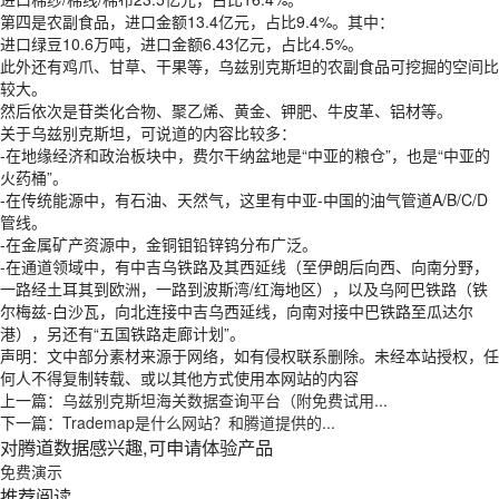
第四是农副食品，进口金额13.4亿元，占比9.4%。其中：
进口绿豆10.6万吨，进口金额6.43亿元，占比4.5%。
此外还有鸡爪、甘草、干果等，乌兹别克斯坦的农副食品可挖掘的空间比
较大。
然后依次是苷类化合物、聚乙烯、黄金、钾肥、牛皮革、铝材等。
关于乌兹别克斯坦，可说道的内容比较多：
-在地缘经济和政治板块中，费尔干纳盆地是“中亚的粮仓”，也是“中亚的
火药桶”。
-在传统能源中，有石油、天然气，这里有中亚-中国的油气管道A/B/C/D
管线。
-在金属矿产资源中，金铜钼铅锌钨分布广泛。
-在通道领域中，有中吉乌铁路及其西延线（至伊朗后向西、向南分野，
一路经土耳其到欧洲，一路到波斯湾/红海地区），以及乌阿巴铁路（铁
尔梅兹-白沙瓦，向北连接中吉乌西延线，向南对接中巴铁路至瓜达尔
港），另还有“五国铁路走廊计划”。
声明：文中部分素材来源于网络，如有侵权联系删除。未经本站授权，任
何人不得复制转载、或以其他方式使用本网站的内容
上一篇：
乌兹别克斯坦海关数据查询平台（附免费试用...
下一篇：
Trademap是什么网站？和腾道提供的...
对腾道数据感兴趣,可申请体验产品
免费演示
推荐阅读