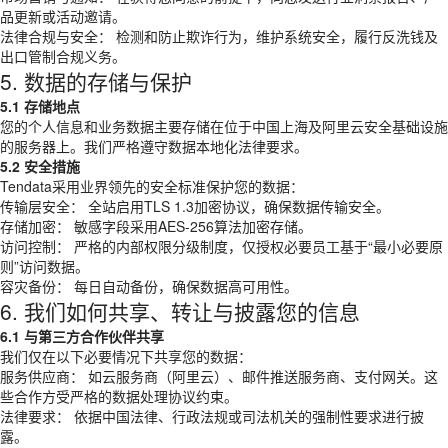
品更新或活动邀请。
法律合规与安全： 检测和防止欺诈行为，维护系统安全，履行反洗钱及
出口管制合规义务。
5. 数据的存储与保护
5.1 存储地点
您的个人信息和业务数据主要存储在位于中国上海及阿里云安全基础设施
的服务器上。我们严格遵守数据本地化法律要求。
5.2 安全措施
Tendata采用业界领先的安全标准保护您的数据：
传输层安全： 全站启用TLS 1.3加密协议，确保数据传输安全。
存储加密： 敏感字段采用AES-256算法加密存储。
访问控制： 严格的内部权限分级制度，仅授权必要员工基于“最小必要原
则”访问数据。
容灾备份： 每日自动备份，确保数据高可用性。
6. 我们如何共享、转让与披露您的信息
6.1 与第三方合作伙伴共享
我们仅在以下必要情况下共享您的数据：
服务供应商： 如云服务商（阿里云）、邮件推送服务商、支付网关。这
些合作方受严格的数据处理协议约束。
法律要求： 依据中国法律、行政法规或司法机关的强制性要求进行披
露。