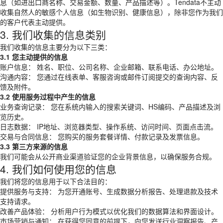
息（如进出口商名称、交易金额、数量、产品描述等）。Tendata不主动
收集自然人的敏感个人信息（如生物识别、健康信息），除非您作为我们
的客户代表主动提供。
3. 我们收集的信息类别
我们收集的信息主要分为以下三类：
3.1 您主动提供的信息
账户信息： 姓名、职位、公司名称、企业邮箱、联系电话、办公地址。
沟通内容： 您通过在线表单、客服咨询或邮件订阅提交的查询内容、反
馈及附件。
3.2 使用服务过程中产生的信息
业务查询记录： 您在系统内输入的搜索关键词、HS编码、产品描述及浏
览历史。
日志数据： IP地址、浏览器类型、操作系统、访问时间、页面点击流。
交易与合同信息： 您购买的服务套餐详情、付款记录及发票信息。
3.3 第三方来源的信息
我们可能会从公开商业渠道验证您的企业背景信息，以确保服务合规。
4. 我们如何使用您的信息
我们将您的信息用于以下合法目的：
提供服务与支持： 为您开通账号、生成数据分析报告、处理退款及技术
支持请求。
改善产品体验： 分析用户行为模式以优化我们的数据算法和界面设计。
市场营销与通知： 在获得您同意的前提下，向您发送行业洞察报告、产