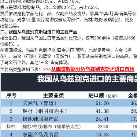
出口针织物/钩编织物27亿元，占比3.16%。
第五是塑料/橡胶制品，出口金额60亿元，占比7.2%。
然后依次是化学品与化工品、农副产品及食品、家具/坐具/灯具/玩具等杂
项制品、光学/计量/医疗精密仪器及零部件、石材/陶瓷/玻璃制品、纸及
纸制品等。
二、我国从乌兹别克斯坦进口的主要产品
相比出口，我国从乌国进口商品类别比较少，仅有290余种（按海关HS8
位编码）。
在资源领域，乌兹别克斯坦以“四金之国”著称，也就是黄金、白金（棉
花）、乌金（石油）和蓝金（天然气）。我国从乌兹别克进口的商品，除
了乌金石油外，其他“三金”皆有体现。
主要品类整理如下表：
>>>
从腾道数据分析
乌兹别克斯坦进口市场