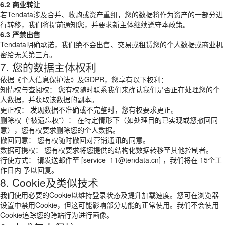
6.2 商业转让
若Tendata涉及合并、收购或资产重组，您的数据将作为资产的一部分进
行转移，我们将提前通知您，并要求新主体继续遵守本政策。
6.3 严禁出售
Tendata明确承诺，我们绝不会出售、交易或租赁您的个人数据或商业机
密给无关第三方。
7. 您的数据主体权利
依据《个人信息保护法》及GDPR，您享有以下权利：
知情权与查阅权： 您有权随时联系我们来确认我们是否正在处理您的个
人数据，并获取该数据的副本。
更正权： 发现数据不准确或不完整时，您有权要求更正。
删除权（“被遗忘权”）： 在特定情形下（如处理目的已实现或您撤回同
意），您有权要求删除您的个人数据。
撤回同意： 您有权随时撤回对营销通讯的同意。
数据可携权： 您有权要求将您提供的结构化数据转移至其他控制者。
行使方式： 请发送邮件至 [service_11@tendata.cn] ，我们将在 15个工
作日内 予以回复。
8. Cookie及类似技术
我们使用必要的Cookie以维持登录状态及提升加载速度。您可在浏览器
设置中禁用Cookie，但这可能影响部分功能的正常使用。我们不会使用
Cookie追踪您的跨站行为进行画像。