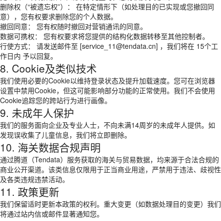
删除权（“被遗忘权”）： 在特定情形下（如处理目的已实现或您撤回同
意），您有权要求删除您的个人数据。
撤回同意： 您有权随时撤回对营销通讯的同意。
数据可携权： 您有权要求将您提供的结构化数据转移至其他控制者。
行使方式： 请发送邮件至 [service_11@tendata.cn] ，我们将在 15个工
作日内 予以回复。
8. Cookie及类似技术
我们使用必要的Cookie以维持登录状态及提升加载速度。您可在浏览器
设置中禁用Cookie，但这可能影响部分功能的正常使用。我们不会使用
Cookie追踪您的跨站行为进行画像。
9. 未成年人保护
我们的服务面向企业及专业人士，不向未满14周岁的未成年人提供。如
发现误收集了儿童信息，我们将立即删除。
10. 海关数据合规声明
通过腾道（Tendata）服务获取的海关与贸易数据，均来源于合法合规的
商业公开渠道。该类信息仅限用于正当商业用途，严禁用于违法、歧视性
及各类违规违禁活动。
11. 政策更新
我们保留适时更新本政策的权利。重大变更（如数据处理目的变更）我们
将通过站内信或邮件显著通知您。