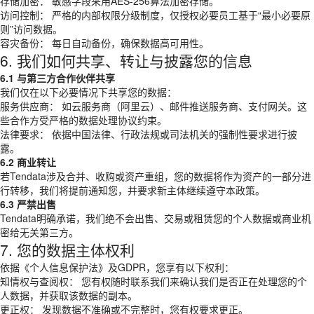
存储加密： 敏感字段采用AES-256算法加密存储。
访问控制： 严格的内部权限分级制度，仅授权必要员工基于“最小必要原
则”访问数据。
容灾备份： 每日自动备份，确保数据高可用性。
6. 我们如何共享、转让与披露您的信息
6.1 与第三方合作伙伴共享
我们仅在以下必要情况下共享您的数据：
服务供应商： 如云服务商（阿里云）、邮件推送服务商、支付网关。这
些合作方受严格的数据处理协议约束。
法律要求： 依据中国法律、行政法规或司法机关的强制性要求进行披
露。
6.2 商业转让
若Tendata涉及合并、收购或资产重组，您的数据将作为资产的一部分进
行转移，我们将提前通知您，并要求新主体继续遵守本政策。
6.3 严禁出售
Tendata明确承诺，我们绝不会出售、交易或租赁您的个人数据或商业机
密给无关第三方。
7. 您的数据主体权利
依据《个人信息保护法》及GDPR，您享有以下权利：
知情权与查阅权： 您有权随时联系我们来确认我们是否正在处理您的个
人数据，并获取该数据的副本。
更正权： 发现数据不准确或不完整时，您有权要求更正。