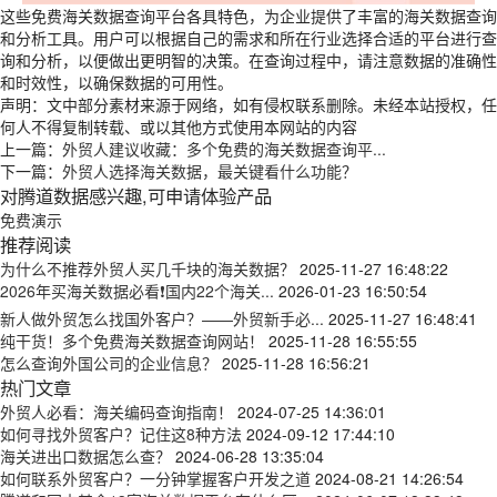
这些免费海关数据查询平台各具特色，为企业提供了丰富的海关数据查询
和分析工具。用户可以根据自己的需求和所在行业选择合适的平台进行查
询和分析，以便做出更明智的决策。在查询过程中，请注意数据的准确性
和时效性，以确保数据的可用性。
声明：文中部分素材来源于网络，如有侵权联系删除。未经本站授权，任
何人不得复制转载、或以其他方式使用本网站的内容
上一篇：
外贸人建议收藏：多个免费的海关数据查询平...
下一篇：
外贸人选择海关数据，最关键看什么功能？
对腾道数据感兴趣,可申请体验产品
免费演示
推荐阅读
为什么不推荐外贸人买几千块的海关数据？
2025-11-27 16:48:22
2026年买海关数据必看❗国内22个海关...
2026-01-23 16:50:54
新人做外贸怎么找国外客户？——外贸新手必...
2025-11-27 16:48:41
纯干货！多个免费海关数据查询网站！
2025-11-28 16:55:55
怎么查询外国公司的企业信息？
2025-11-28 16:56:21
热门文章
外贸人必看：海关编码查询指南！
2024-07-25 14:36:01
如何寻找外贸客户？记住这8种方法
2024-09-12 17:44:10
海关进出口数据怎么查？
2024-06-28 13:35:04
如何联系外贸客户？一分钟掌握客户开发之道
2024-08-21 14:26:54