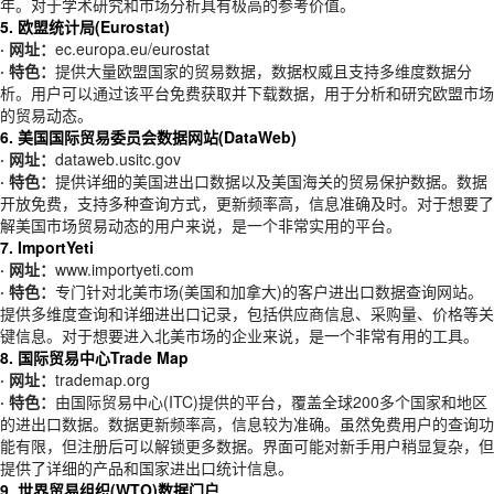
年。对于学术研究和市场分析具有极高的参考价值。
5. 欧盟统计局(Eurostat)
· 网址：
ec.europa.eu/eurostat
· 特色：
提供大量欧盟国家的贸易数据，数据权威且支持多维度数据分
析。用户可以通过该平台免费获取并下载数据，用于分析和研究欧盟市场
的贸易动态。
6. 美国国际贸易委员会数据网站(DataWeb)
· 网址：
dataweb.usitc.gov
· 特色：
提供详细的美国进出口数据以及美国海关的贸易保护数据。数据
开放免费，支持多种查询方式，更新频率高，信息准确及时。对于想要了
解美国市场贸易动态的用户来说，是一个非常实用的平台。
7. ImportYeti
· 网址：
www.importyeti.com
· 特色：
专门针对北美市场(美国和加拿大)的客户进出口数据查询网站。
提供多维度查询和详细进出口记录，包括供应商信息、采购量、价格等关
键信息。对于想要进入北美市场的企业来说，是一个非常有用的工具。
8. 国际贸易中心Trade Map
· 网址：
trademap.org
· 特色：
由国际贸易中心(ITC)提供的平台，覆盖全球200多个国家和地区
的进出口数据。数据更新频率高，信息较为准确。虽然免费用户的查询功
能有限，但注册后可以解锁更多数据。界面可能对新手用户稍显复杂，但
提供了详细的产品和国家进出口统计信息。
9. 世界贸易组织(WTO)数据门户