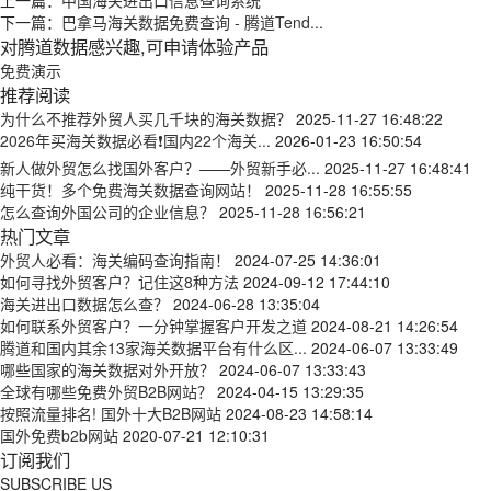
上一篇：
中国海关进出口信息查询系统
下一篇：
巴拿马海关数据免费查询 - 腾道Tend...
对腾道数据感兴趣,可申请体验产品
免费演示
推荐阅读
为什么不推荐外贸人买几千块的海关数据？
2025-11-27 16:48:22
2026年买海关数据必看❗国内22个海关...
2026-01-23 16:50:54
新人做外贸怎么找国外客户？——外贸新手必...
2025-11-27 16:48:41
纯干货！多个免费海关数据查询网站！
2025-11-28 16:55:55
怎么查询外国公司的企业信息？
2025-11-28 16:56:21
热门文章
外贸人必看：海关编码查询指南！
2024-07-25 14:36:01
如何寻找外贸客户？记住这8种方法
2024-09-12 17:44:10
海关进出口数据怎么查？
2024-06-28 13:35:04
如何联系外贸客户？一分钟掌握客户开发之道
2024-08-21 14:26:54
腾道和国内其余13家海关数据平台有什么区...
2024-06-07 13:33:49
哪些国家的海关数据对外开放？
2024-06-07 13:33:43
全球有哪些免费外贸B2B网站？
2024-04-15 13:29:35
按照流量排名! 国外十大B2B网站
2024-08-23 14:58:14
国外免费b2b网站
2020-07-21 12:10:31
订阅我们
SUBSCRIBE US