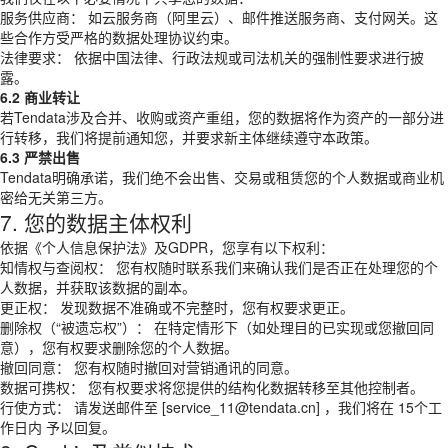
服务供应商： 如云服务商（阿里云）、邮件推送服务商、支付网关。这
些合作方受严格的数据处理协议约束。
法律要求： 依据中国法律、行政法规或司法机关的强制性要求进行披
露。
6.2 商业转让
若Tendata涉及合并、收购或资产重组，您的数据将作为资产的一部分进
行转移，我们将提前通知您，并要求新主体继续遵守本政策。
6.3 严禁出售
Tendata明确承诺，我们绝不会出售、交易或租赁您的个人数据或商业机
密给无关第三方。
7. 您的数据主体权利
依据《个人信息保护法》及GDPR，您享有以下权利：
知情权与查阅权： 您有权随时联系我们来确认我们是否正在处理您的个
人数据，并获取该数据的副本。
更正权： 发现数据不准确或不完整时，您有权要求更正。
删除权（“被遗忘权”）： 在特定情形下（如处理目的已实现或您撤回同
意），您有权要求删除您的个人数据。
撤回同意： 您有权随时撤回对营销通讯的同意。
数据可携权： 您有权要求将您提供的结构化数据转移至其他控制者。
行使方式： 请发送邮件至 [service_11@tendata.cn] ，我们将在 15个工
作日内 予以回复。