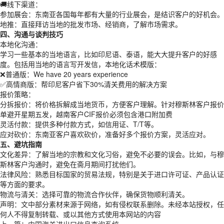
🚚线下渠道：
参加展会：东南亚各国每年都有大量的行业展会，是结识客户的好机会。
地推：直接拜访当地的批发市场、经销商，了解市场需求。
四、沟通与谈判技巧
本地化沟通：
学习一些基本的当地语言，比如印尼语、泰语，能大大提升客户的好感
度。包括用当地的语言写开发信，本地化话术模版：
❌普通版：We have 20 years experience
✅高情商版：帮印尼客户省下30%清关费用的解决方案
报价策略：
分拆报价：将价格拆解成当地货币，方便客户理解。针对穆斯林客户报价
单避开星期五发，越南客户CIF报价必须包含港口附加费
灵活付款：提供多种付款方式，如信用证、T/T等。
应对砍价：东南亚客户喜欢砍价，准备好多个报价方案，灵活应对。
五、避坑指南
文化差异：了解当地的宗教和文化习俗，避免不必要的误会。比如，与穆
斯林客户沟通时，避免在斋月期间打扰他们。
法律风险：熟悉目标国家的贸易法规，特别是关于进口许可证、产品认证
等方面的要求。
物流与清关：选择可靠的物流合作伙伴，确保货物顺利清关。
声明：文中部分素材来源于网络，如有侵权联系删除。未经本站授权，任
何人不得复制转载、或以其他方式使用本网站的内容