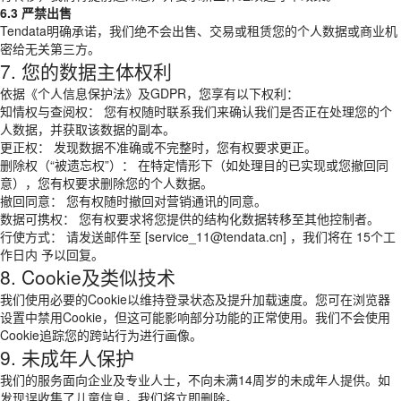
6.3 严禁出售
Tendata明确承诺，我们绝不会出售、交易或租赁您的个人数据或商业机
密给无关第三方。
7. 您的数据主体权利
依据《个人信息保护法》及GDPR，您享有以下权利：
知情权与查阅权： 您有权随时联系我们来确认我们是否正在处理您的个
人数据，并获取该数据的副本。
更正权： 发现数据不准确或不完整时，您有权要求更正。
删除权（“被遗忘权”）： 在特定情形下（如处理目的已实现或您撤回同
意），您有权要求删除您的个人数据。
撤回同意： 您有权随时撤回对营销通讯的同意。
数据可携权： 您有权要求将您提供的结构化数据转移至其他控制者。
行使方式： 请发送邮件至 [service_11@tendata.cn] ，我们将在 15个工
作日内 予以回复。
8. Cookie及类似技术
我们使用必要的Cookie以维持登录状态及提升加载速度。您可在浏览器
设置中禁用Cookie，但这可能影响部分功能的正常使用。我们不会使用
Cookie追踪您的跨站行为进行画像。
9. 未成年人保护
我们的服务面向企业及专业人士，不向未满14周岁的未成年人提供。如
发现误收集了儿童信息，我们将立即删除。