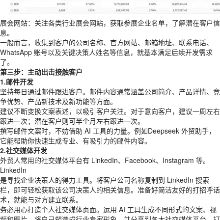
展会网站：关注各类行业展会网站，获取参展企业名单，了解潜在客户信
息。
一般而言，收集到客户的公司名称、官方网站、邮箱地址、联系电话、
WhatsApp 账号以及关键决策人姓名等信息，就基本满足后续开发需求
了。
第三步：主动出击接触客户
1.邮件开发
坚持每日通过邮件跟进客户。邮件内容通常涵盖公司简介、产品详情、竞
争优势、产品新技术及新功能等方面。
建议不断变换文案表述，以吸引客户关注。对于意向客户，建议一周左右
跟进一次；潜在客户则可半个月左右跟进一次。
撰写邮件文案时，不妨借助 AI 工具的力量。例如Deepseek 外贸助手，
它能帮助你快速生成专业、有吸引力的邮件内容。
2.社交媒体开发
外贸人常用的社交媒体平台有 LinkedIn、Facebook、Instagram 等。
LinkedIn
是寻找企业决策人的得力工具。将客户公司名称复制到 LinkedIn 搜索
栏，即可轻松获取该公司决策人的相关信息。准备好简洁友好的打招呼话
术，就能与对方建立联系。
务必用心打造个人社交媒体页面。运用 AI 工具生成不同形式的文案、视
频和图片，将自己塑造成行业专家形象，并分享到各大社交媒体平台，打