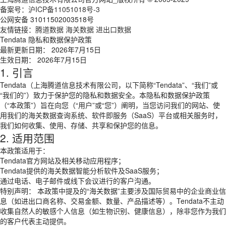
备案号：
沪ICP备11051018号-3
公网安备 31011502003518号
友情链接：
腾道数据
海关数据
进出口数据
Tendata 隐私和数据保护政策
最新更新日期： 2026年7月15日
生效日期： 2026年7月15日
1. 引言
Tendata（上海腾道信息技术有限公司，以下简称“Tendata”、“我们”或
“我们的”）致力于保护您的隐私和数据安全。本隐私和数据保护政策
（“本政策”）旨在向您（“用户”或“您”）阐明，当您访问我们的网站、使
用我们的海关数据查询系统、软件即服务（SaaS）平台或相关服务时，
我们如何收集、使用、存储、共享和保护您的信息。
2. 适用范围
本政策适用于：
Tendata官方网站及相关移动应用程序；
Tendata提供的海关数据智能分析软件及SaaS服务；
通过电话、电子邮件或线下会议进行的客户沟通。
特别声明： 本政策中提及的“海关数据”主要涉及国际贸易中的企业商业信
息（如进出口商名称、交易金额、数量、产品描述等）。Tendata不主动
收集自然人的敏感个人信息（如生物识别、健康信息），除非您作为我们
的客户代表主动提供。