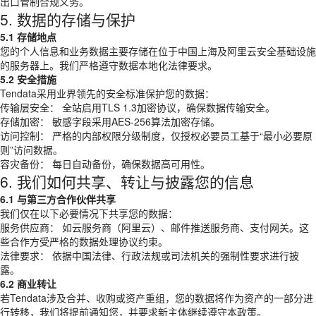
出口管制合规义务。
5. 数据的存储与保护
5.1 存储地点
您的个人信息和业务数据主要存储在位于中国上海及阿里云安全基础设施
的服务器上。我们严格遵守数据本地化法律要求。
5.2 安全措施
Tendata采用业界领先的安全标准保护您的数据：
传输层安全： 全站启用TLS 1.3加密协议，确保数据传输安全。
存储加密： 敏感字段采用AES-256算法加密存储。
访问控制： 严格的内部权限分级制度，仅授权必要员工基于“最小必要原
则”访问数据。
容灾备份： 每日自动备份，确保数据高可用性。
6. 我们如何共享、转让与披露您的信息
6.1 与第三方合作伙伴共享
我们仅在以下必要情况下共享您的数据：
服务供应商： 如云服务商（阿里云）、邮件推送服务商、支付网关。这
些合作方受严格的数据处理协议约束。
法律要求： 依据中国法律、行政法规或司法机关的强制性要求进行披
露。
6.2 商业转让
若Tendata涉及合并、收购或资产重组，您的数据将作为资产的一部分进
行转移，我们将提前通知您，并要求新主体继续遵守本政策。