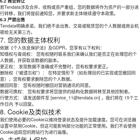
6.2 商业转让
若Tendata涉及合并、收购或资产重组，您的数据将作为资产的一部分进
行转移，我们将提前通知您，并要求新主体继续遵守本政策。
6.3 严禁出售
Tendata明确承诺，我们绝不会出售、交易或租赁您的个人数据或商业机
密给无关第三方。
7. 您的数据主体权利
依据《个人信息保护法》及GDPR，您享有以下权利：
知情权与查阅权： 您有权随时联系我们来确认我们是否正在处理您的个
人数据，并获取该数据的副本。
更正权： 发现数据不准确或不完整时，您有权要求更正。
删除权（“被遗忘权”）： 在特定情形下（如处理目的已实现或您撤回同
意），您有权要求删除您的个人数据。
撤回同意： 您有权随时撤回对营销通讯的同意。
数据可携权： 您有权要求将您提供的结构化数据转移至其他控制者。
行使方式： 请发送邮件至 [service_11@tendata.cn] ，我们将在 15个工
作日内 予以回复。
8. Cookie及类似技术
我们使用必要的Cookie以维持登录状态及提升加载速度。您可在浏览器
设置中禁用Cookie，但这可能影响部分功能的正常使用。我们不会使用
Cookie追踪您的跨站行为进行画像。
9. 未成年人保护