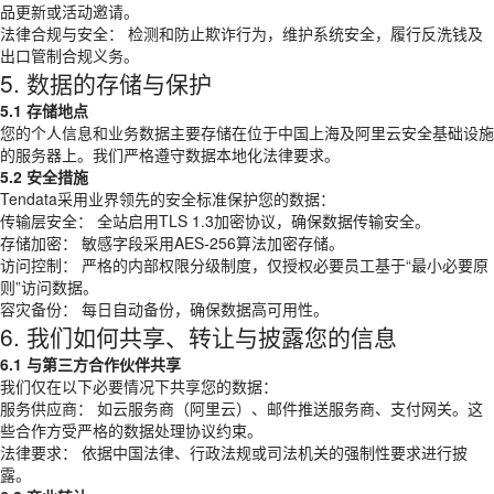
品更新或活动邀请。
法律合规与安全： 检测和防止欺诈行为，维护系统安全，履行反洗钱及
出口管制合规义务。
5. 数据的存储与保护
5.1 存储地点
您的个人信息和业务数据主要存储在位于中国上海及阿里云安全基础设施
的服务器上。我们严格遵守数据本地化法律要求。
5.2 安全措施
Tendata采用业界领先的安全标准保护您的数据：
传输层安全： 全站启用TLS 1.3加密协议，确保数据传输安全。
存储加密： 敏感字段采用AES-256算法加密存储。
访问控制： 严格的内部权限分级制度，仅授权必要员工基于“最小必要原
则”访问数据。
容灾备份： 每日自动备份，确保数据高可用性。
6. 我们如何共享、转让与披露您的信息
6.1 与第三方合作伙伴共享
我们仅在以下必要情况下共享您的数据：
服务供应商： 如云服务商（阿里云）、邮件推送服务商、支付网关。这
些合作方受严格的数据处理协议约束。
法律要求： 依据中国法律、行政法规或司法机关的强制性要求进行披
露。