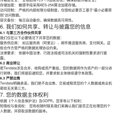
存储加密： 敏感字段采用AES-256算法加密存储。
访问控制： 严格的内部权限分级制度，仅授权必要员工基于“最小必要原
则”访问数据。
容灾备份： 每日自动备份，确保数据高可用性。
6. 我们如何共享、转让与披露您的信息
6.1 与第三方合作伙伴共享
我们仅在以下必要情况下共享您的数据：
服务供应商： 如云服务商（阿里云）、邮件推送服务商、支付网关。这
些合作方受严格的数据处理协议约束。
法律要求： 依据中国法律、行政法规或司法机关的强制性要求进行披
露。
6.2 商业转让
若Tendata涉及合并、收购或资产重组，您的数据将作为资产的一部分进
行转移，我们将提前通知您，并要求新主体继续遵守本政策。
6.3 严禁出售
Tendata明确承诺，我们绝不会出售、交易或租赁您的个人数据或商业机
密给无关第三方。
7. 您的数据主体权利
依据《个人信息保护法》及GDPR，您享有以下权利：
知情权与查阅权： 您有权随时联系我们来确认我们是否正在处理您的个
人数据，并获取该数据的副本。