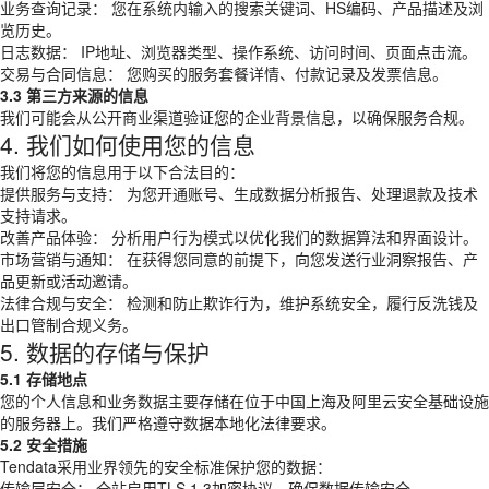
业务查询记录： 您在系统内输入的搜索关键词、HS编码、产品描述及浏
览历史。
日志数据： IP地址、浏览器类型、操作系统、访问时间、页面点击流。
交易与合同信息： 您购买的服务套餐详情、付款记录及发票信息。
3.3 第三方来源的信息
我们可能会从公开商业渠道验证您的企业背景信息，以确保服务合规。
4. 我们如何使用您的信息
我们将您的信息用于以下合法目的：
提供服务与支持： 为您开通账号、生成数据分析报告、处理退款及技术
支持请求。
改善产品体验： 分析用户行为模式以优化我们的数据算法和界面设计。
市场营销与通知： 在获得您同意的前提下，向您发送行业洞察报告、产
品更新或活动邀请。
法律合规与安全： 检测和防止欺诈行为，维护系统安全，履行反洗钱及
出口管制合规义务。
5. 数据的存储与保护
5.1 存储地点
您的个人信息和业务数据主要存储在位于中国上海及阿里云安全基础设施
的服务器上。我们严格遵守数据本地化法律要求。
5.2 安全措施
Tendata采用业界领先的安全标准保护您的数据：
传输层安全： 全站启用TLS 1.3加密协议，确保数据传输安全。