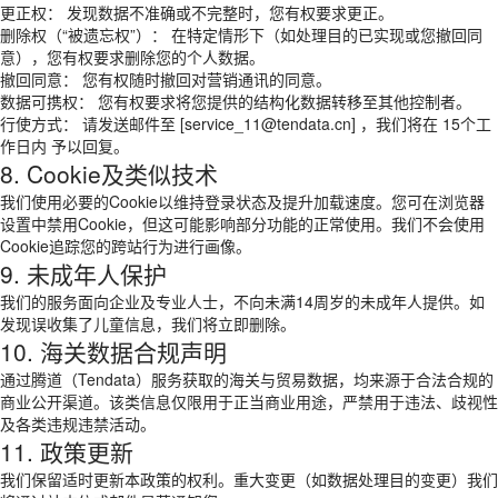
更正权： 发现数据不准确或不完整时，您有权要求更正。
删除权（“被遗忘权”）： 在特定情形下（如处理目的已实现或您撤回同
意），您有权要求删除您的个人数据。
撤回同意： 您有权随时撤回对营销通讯的同意。
数据可携权： 您有权要求将您提供的结构化数据转移至其他控制者。
行使方式： 请发送邮件至 [service_11@tendata.cn] ，我们将在 15个工
作日内 予以回复。
8. Cookie及类似技术
我们使用必要的Cookie以维持登录状态及提升加载速度。您可在浏览器
设置中禁用Cookie，但这可能影响部分功能的正常使用。我们不会使用
Cookie追踪您的跨站行为进行画像。
9. 未成年人保护
我们的服务面向企业及专业人士，不向未满14周岁的未成年人提供。如
发现误收集了儿童信息，我们将立即删除。
10. 海关数据合规声明
通过腾道（Tendata）服务获取的海关与贸易数据，均来源于合法合规的
商业公开渠道。该类信息仅限用于正当商业用途，严禁用于违法、歧视性
及各类违规违禁活动。
11. 政策更新
我们保留适时更新本政策的权利。重大变更（如数据处理目的变更）我们