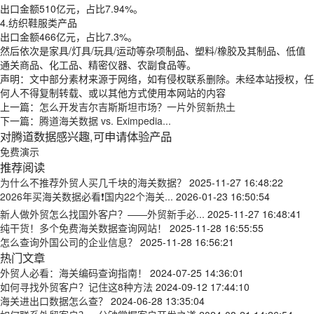
出口金额510亿元，占比7.94%。
4.纺织鞋服类产品
出口金额466亿元，占比7.3%。
然后依次是家具/灯具/玩具/运动等杂项制品、塑料/橡胶及其制品、低值
通关商品、化工品、精密仪器、农副食品等。
声明：文中部分素材来源于网络，如有侵权联系删除。未经本站授权，任
何人不得复制转载、或以其他方式使用本网站的内容
上一篇：
怎么开发吉尔吉斯斯坦市场？一片外贸新热土
下一篇：
腾道海关数据 vs. Eximpedia...
对腾道数据感兴趣,可申请体验产品
免费演示
推荐阅读
为什么不推荐外贸人买几千块的海关数据？
2025-11-27 16:48:22
2026年买海关数据必看❗国内22个海关...
2026-01-23 16:50:54
新人做外贸怎么找国外客户？——外贸新手必...
2025-11-27 16:48:41
纯干货！多个免费海关数据查询网站！
2025-11-28 16:55:55
怎么查询外国公司的企业信息？
2025-11-28 16:56:21
热门文章
外贸人必看：海关编码查询指南！
2024-07-25 14:36:01
如何寻找外贸客户？记住这8种方法
2024-09-12 17:44:10
海关进出口数据怎么查？
2024-06-28 13:35:04