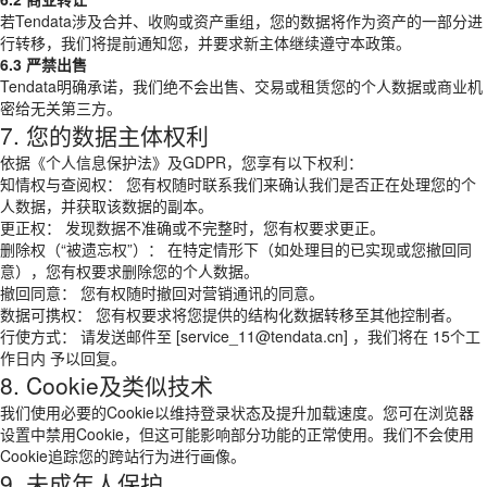
若Tendata涉及合并、收购或资产重组，您的数据将作为资产的一部分进
行转移，我们将提前通知您，并要求新主体继续遵守本政策。
6.3 严禁出售
Tendata明确承诺，我们绝不会出售、交易或租赁您的个人数据或商业机
密给无关第三方。
7. 您的数据主体权利
依据《个人信息保护法》及GDPR，您享有以下权利：
知情权与查阅权： 您有权随时联系我们来确认我们是否正在处理您的个
人数据，并获取该数据的副本。
更正权： 发现数据不准确或不完整时，您有权要求更正。
删除权（“被遗忘权”）： 在特定情形下（如处理目的已实现或您撤回同
意），您有权要求删除您的个人数据。
撤回同意： 您有权随时撤回对营销通讯的同意。
数据可携权： 您有权要求将您提供的结构化数据转移至其他控制者。
行使方式： 请发送邮件至 [service_11@tendata.cn] ，我们将在 15个工
作日内 予以回复。
8. Cookie及类似技术
我们使用必要的Cookie以维持登录状态及提升加载速度。您可在浏览器
设置中禁用Cookie，但这可能影响部分功能的正常使用。我们不会使用
Cookie追踪您的跨站行为进行画像。
9. 未成年人保护