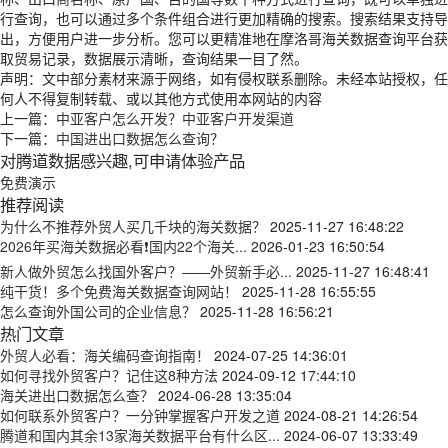
行查询，也可以通过多个条件组合进行更加精确的搜索。搜索结果支持导
出，方便用户进一步分析。您可以更精准地在摩洛哥海关数据查询平台获
取贸易记录，数据展示清晰，查询结果一目了然。
声明：文中部分素材来源于网络，如有侵权联系删除。未经本站授权，任
何人不得复制转载、或以其他方式使用本网站的内容
上一篇：
中亚客户怎么开发？中亚客户开发渠道
下一篇：
中国进出口数据怎么查询？
对腾道数据感兴趣,可申请体验产品
免费演示
推荐阅读
为什么不推荐外贸人买几千块的海关数据？
2025-11-27 16:48:22
2026年买海关数据必看❗国内22个海关...
2026-01-23 16:50:54
新人做外贸怎么找国外客户？——外贸新手必...
2025-11-27 16:48:41
纯干货！多个免费海关数据查询网站！
2025-11-28 16:55:55
怎么查询外国公司的企业信息？
2025-11-28 16:56:21
热门文章
外贸人必看：海关编码查询指南！
2024-07-25 14:36:01
如何寻找外贸客户？记住这8种方法
2024-09-12 17:44:10
海关进出口数据怎么查？
2024-06-28 13:35:04
如何联系外贸客户？一分钟掌握客户开发之道
2024-08-21 14:26:54
腾道和国内其余13家海关数据平台有什么区...
2024-06-07 13:33:49