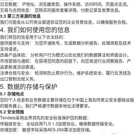
日志数据： IP地址、浏览器类型、操作系统、访问时间、页面点击流。
交易与合同信息： 您购买的服务套餐详情、付款记录及发票信息。
3.3 第三方来源的信息
我们可能会从公开商业渠道验证您的企业背景信息，以确保服务合规。
4. 我们如何使用您的信息
我们将您的信息用于以下合法目的：
提供服务与支持： 为您开通账号、生成数据分析报告、处理退款及技术
支持请求。
改善产品体验： 分析用户行为模式以优化我们的数据算法和界面设计。
市场营销与通知： 在获得您同意的前提下，向您发送行业洞察报告、产
品更新或活动邀请。
法律合规与安全： 检测和防止欺诈行为，维护系统安全，履行反洗钱及
出口管制合规义务。
5. 数据的存储与保护
5.1 存储地点
您的个人信息和业务数据主要存储在位于中国上海及阿里云安全基础设施
的服务器上。我们严格遵守数据本地化法律要求。
5.2 安全措施
Tendata采用业界领先的安全标准保护您的数据：
传输层安全： 全站启用TLS 1.3加密协议，确保数据传输安全。
存储加密： 敏感字段采用AES-256算法加密存储。