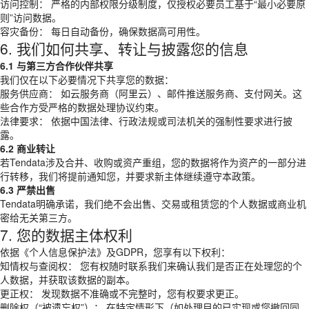
访问控制： 严格的内部权限分级制度，仅授权必要员工基于“最小必要原
则”访问数据。
容灾备份： 每日自动备份，确保数据高可用性。
6. 我们如何共享、转让与披露您的信息
6.1 与第三方合作伙伴共享
我们仅在以下必要情况下共享您的数据：
服务供应商： 如云服务商（阿里云）、邮件推送服务商、支付网关。这
些合作方受严格的数据处理协议约束。
法律要求： 依据中国法律、行政法规或司法机关的强制性要求进行披
露。
6.2 商业转让
若Tendata涉及合并、收购或资产重组，您的数据将作为资产的一部分进
行转移，我们将提前通知您，并要求新主体继续遵守本政策。
6.3 严禁出售
Tendata明确承诺，我们绝不会出售、交易或租赁您的个人数据或商业机
密给无关第三方。
7. 您的数据主体权利
依据《个人信息保护法》及GDPR，您享有以下权利：
知情权与查阅权： 您有权随时联系我们来确认我们是否正在处理您的个
人数据，并获取该数据的副本。
更正权： 发现数据不准确或不完整时，您有权要求更正。
删除权（“被遗忘权”）： 在特定情形下（如处理目的已实现或您撤回同