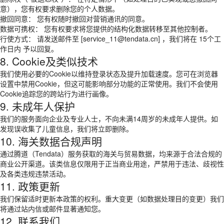
意），您有权要求删除您的个人数据。
撤回同意： 您有权随时撤回对营销通讯的同意。
数据可携权： 您有权要求将您提供的结构化数据转移至其他控制者。
行使方式： 请发送邮件至 [service_11@tendata.cn] ，我们将在 15个工
作日内 予以回复。
8. Cookie及类似技术
我们使用必要的Cookie以维持登录状态及提升加载速度。您可在浏览器
设置中禁用Cookie，但这可能影响部分功能的正常使用。我们不会使用
Cookie追踪您的跨站行为进行画像。
9. 未成年人保护
我们的服务面向企业及专业人士，不向未满14周岁的未成年人提供。如
发现误收集了儿童信息，我们将立即删除。
10. 海关数据合规声明
通过腾道（Tendata）服务获取的海关与贸易数据，均来源于合法合规的
商业公开渠道。该类信息仅限用于正当商业用途，严禁用于违法、歧视性
及各类违规违禁活动。
11. 政策更新
我们保留适时更新本政策的权利。重大变更（如数据处理目的变更）我们
将通过站内信或邮件显著通知您。
12. 联系我们