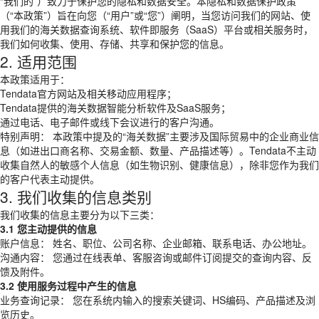
“我们的”）致力于保护您的隐私和数据安全。本隐私和数据保护政策
（“本政策”）旨在向您（“用户”或“您”）阐明，当您访问我们的网站、使
用我们的海关数据查询系统、软件即服务（SaaS）平台或相关服务时，
我们如何收集、使用、存储、共享和保护您的信息。
2. 适用范围
本政策适用于：
Tendata官方网站及相关移动应用程序；
Tendata提供的海关数据智能分析软件及SaaS服务；
通过电话、电子邮件或线下会议进行的客户沟通。
特别声明： 本政策中提及的“海关数据”主要涉及国际贸易中的企业商业信
息（如进出口商名称、交易金额、数量、产品描述等）。Tendata不主动
收集自然人的敏感个人信息（如生物识别、健康信息），除非您作为我们
的客户代表主动提供。
3. 我们收集的信息类别
我们收集的信息主要分为以下三类：
3.1 您主动提供的信息
账户信息： 姓名、职位、公司名称、企业邮箱、联系电话、办公地址。
沟通内容： 您通过在线表单、客服咨询或邮件订阅提交的查询内容、反
馈及附件。
3.2 使用服务过程中产生的信息
业务查询记录： 您在系统内输入的搜索关键词、HS编码、产品描述及浏
览历史。