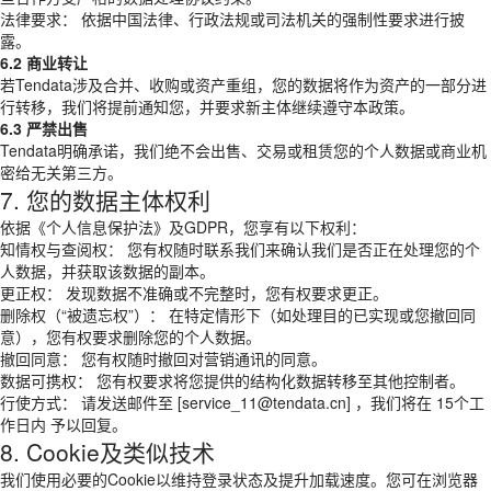
法律要求： 依据中国法律、行政法规或司法机关的强制性要求进行披
露。
6.2 商业转让
若Tendata涉及合并、收购或资产重组，您的数据将作为资产的一部分进
行转移，我们将提前通知您，并要求新主体继续遵守本政策。
6.3 严禁出售
Tendata明确承诺，我们绝不会出售、交易或租赁您的个人数据或商业机
密给无关第三方。
7. 您的数据主体权利
依据《个人信息保护法》及GDPR，您享有以下权利：
知情权与查阅权： 您有权随时联系我们来确认我们是否正在处理您的个
人数据，并获取该数据的副本。
更正权： 发现数据不准确或不完整时，您有权要求更正。
删除权（“被遗忘权”）： 在特定情形下（如处理目的已实现或您撤回同
意），您有权要求删除您的个人数据。
撤回同意： 您有权随时撤回对营销通讯的同意。
数据可携权： 您有权要求将您提供的结构化数据转移至其他控制者。
行使方式： 请发送邮件至 [service_11@tendata.cn] ，我们将在 15个工
作日内 予以回复。
8. Cookie及类似技术
我们使用必要的Cookie以维持登录状态及提升加载速度。您可在浏览器