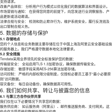
支持请求。
改善产品体验： 分析用户行为模式以优化我们的数据算法和界面设计。
市场营销与通知： 在获得您同意的前提下，向您发送行业洞察报告、产
品更新或活动邀请。
法律合规与安全： 检测和防止欺诈行为，维护系统安全，履行反洗钱及
出口管制合规义务。
5. 数据的存储与保护
5.1 存储地点
您的个人信息和业务数据主要存储在位于中国上海及阿里云安全基础设施
的服务器上。我们严格遵守数据本地化法律要求。
5.2 安全措施
Tendata采用业界领先的安全标准保护您的数据：
传输层安全： 全站启用TLS 1.3加密协议，确保数据传输安全。
存储加密： 敏感字段采用AES-256算法加密存储。
访问控制： 严格的内部权限分级制度，仅授权必要员工基于“最小必要原
则”访问数据。
容灾备份： 每日自动备份，确保数据高可用性。
6. 我们如何共享、转让与披露您的信息
6.1 与第三方合作伙伴共享
我们仅在以下必要情况下共享您的数据：
服务供应商： 如云服务商（阿里云）、邮件推送服务商、支付网关。这
些合作方受严格的数据处理协议约束。