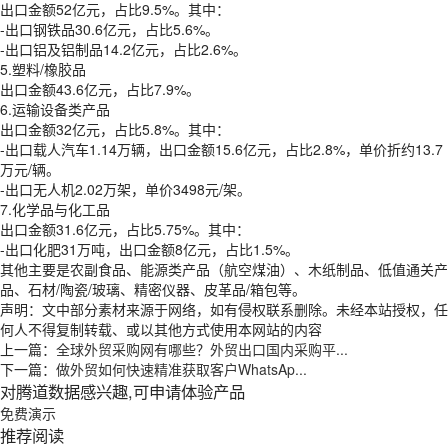
出口金额52亿元，占比9.5%。其中：
-出口钢铁品30.6亿元，占比5.6%。
-出口铝及铝制品14.2亿元，占比2.6%。
5.塑料/橡胶品
出口金额43.6亿元，占比7.9%。
6.运输设备类产品
出口金额32亿元，占比5.8%。其中：
-出口载人汽车1.14万辆，出口金额15.6亿元，占比2.8%，单价折约13.7
万元/辆。
-出口无人机2.02万架，单价3498元/架。
7.化学品与化工品
出口金额31.6亿元，占比5.75%。其中：
-出口化肥31万吨，出口金额8亿元，占比1.5%。
其他主要是农副食品、能源类产品（航空煤油）、木纸制品、低值通关产
品、石材/陶瓷/玻璃、精密仪器、皮革品/箱包等。
声明：文中部分素材来源于网络，如有侵权联系删除。未经本站授权，任
何人不得复制转载、或以其他方式使用本网站的内容
上一篇：
全球外贸采购网有哪些？外贸出口国内采购平...
下一篇：
做外贸如何快速精准获取客户WhatsAp...
对腾道数据感兴趣,可申请体验产品
免费演示
推荐阅读