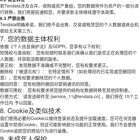
若Tendata涉及合并、收购或资产重组，您的数据将作为资产的一部分进
行转移，我们将提前通知您，并要求新主体继续遵守本政策。
6.3 严禁出售
Tendata明确承诺，我们绝不会出售、交易或租赁您的个人数据或商业机
密给无关第三方。
7. 您的数据主体权利
依据《个人信息保护法》及GDPR，您享有以下权利：
知情权与查阅权： 您有权随时联系我们来确认我们是否正在处理您的个
人数据，并获取该数据的副本。
更正权： 发现数据不准确或不完整时，您有权要求更正。
删除权（“被遗忘权”）： 在特定情形下（如处理目的已实现或您撤回同
意），您有权要求删除您的个人数据。
撤回同意： 您有权随时撤回对营销通讯的同意。
数据可携权： 您有权要求将您提供的结构化数据转移至其他控制者。
行使方式： 请发送邮件至 [service_11@tendata.cn] ，我们将在 15个工
作日内 予以回复。
8. Cookie及类似技术
我们使用必要的Cookie以维持登录状态及提升加载速度。您可在浏览器
设置中禁用Cookie，但这可能影响部分功能的正常使用。我们不会使用
Cookie追踪您的跨站行为进行画像。
9. 未成年人保护