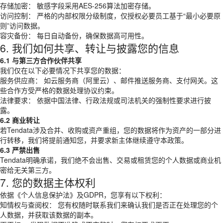
存储加密： 敏感字段采用AES-256算法加密存储。
访问控制： 严格的内部权限分级制度，仅授权必要员工基于“最小必要原
则”访问数据。
容灾备份： 每日自动备份，确保数据高可用性。
6. 我们如何共享、转让与披露您的信息
6.1 与第三方合作伙伴共享
我们仅在以下必要情况下共享您的数据：
服务供应商： 如云服务商（阿里云）、邮件推送服务商、支付网关。这
些合作方受严格的数据处理协议约束。
法律要求： 依据中国法律、行政法规或司法机关的强制性要求进行披
露。
6.2 商业转让
若Tendata涉及合并、收购或资产重组，您的数据将作为资产的一部分进
行转移，我们将提前通知您，并要求新主体继续遵守本政策。
6.3 严禁出售
Tendata明确承诺，我们绝不会出售、交易或租赁您的个人数据或商业机
密给无关第三方。
7. 您的数据主体权利
依据《个人信息保护法》及GDPR，您享有以下权利：
知情权与查阅权： 您有权随时联系我们来确认我们是否正在处理您的个
人数据，并获取该数据的副本。