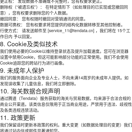
更正权： 发现数据不准确或不完整时，您有权要求更正。
删除权（“被遗忘权”）： 在特定情形下（如处理目的已实现或您撤回同
意），您有权要求删除您的个人数据。
撤回同意： 您有权随时撤回对营销通讯的同意。
数据可携权： 您有权要求将您提供的结构化数据转移至其他控制者。
行使方式： 请发送邮件至 [service_11@tendata.cn] ，我们将在 15个工
作日内 予以回复。
8. Cookie及类似技术
我们使用必要的Cookie以维持登录状态及提升加载速度。您可在浏览器
设置中禁用Cookie，但这可能影响部分功能的正常使用。我们不会使用
Cookie追踪您的跨站行为进行画像。
9. 未成年人保护
我们的服务面向企业及专业人士，不向未满14周岁的未成年人提供。如
发现误收集了儿童信息，我们将立即删除。
10. 海关数据合规声明
通过腾道（Tendata）服务获取的海关与贸易数据，均来源于合法合规的
商业公开渠道。该类信息仅限用于正当商业用途，严禁用于违法、歧视性
及各类违规违禁活动。
11. 政策更新
我们保留适时更新本政策的权利。重大变更（如数据处理目的变更）我们
将通过站内信或邮件显著通知您。