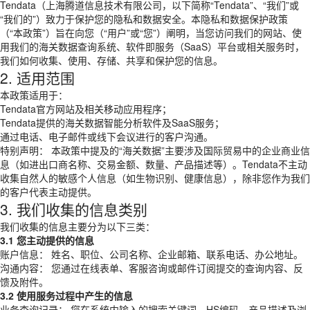
Tendata（上海腾道信息技术有限公司，以下简称“Tendata”、“我们”或
“我们的”）致力于保护您的隐私和数据安全。本隐私和数据保护政策
（“本政策”）旨在向您（“用户”或“您”）阐明，当您访问我们的网站、使
用我们的海关数据查询系统、软件即服务（SaaS）平台或相关服务时，
我们如何收集、使用、存储、共享和保护您的信息。
2. 适用范围
本政策适用于：
Tendata官方网站及相关移动应用程序；
Tendata提供的海关数据智能分析软件及SaaS服务；
通过电话、电子邮件或线下会议进行的客户沟通。
特别声明： 本政策中提及的“海关数据”主要涉及国际贸易中的企业商业信
息（如进出口商名称、交易金额、数量、产品描述等）。Tendata不主动
收集自然人的敏感个人信息（如生物识别、健康信息），除非您作为我们
的客户代表主动提供。
3. 我们收集的信息类别
我们收集的信息主要分为以下三类：
3.1 您主动提供的信息
账户信息： 姓名、职位、公司名称、企业邮箱、联系电话、办公地址。
沟通内容： 您通过在线表单、客服咨询或邮件订阅提交的查询内容、反
馈及附件。
3.2 使用服务过程中产生的信息
业务查询记录： 您在系统内输入的搜索关键词、HS编码、产品描述及浏