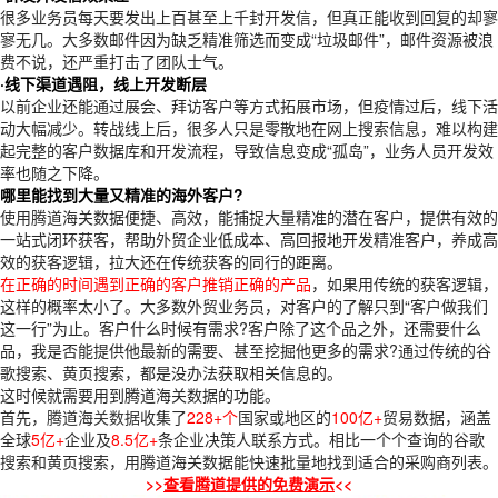
很多业务员每天要发出上百甚至上千封开发信，但真正能收到回复的却寥
寥无几。大多数邮件因为缺乏精准筛选而变成“垃圾邮件”，邮件资源被浪
费不说，还严重打击了团队士气。
·线下渠道遇阻，线上开发断层
以前企业还能通过展会、拜访客户等方式拓展市场，但疫情过后，线下活
动大幅减少。转战线上后，很多人只是零散地在网上搜索信息，难以构建
起完整的客户数据库和开发流程，导致信息变成“孤岛”，业务人员开发效
率也随之下降。
哪里能找到大量又精准的海外客户?
使用腾道海关数据便捷、高效，能捕捉大量精准的潜在客户，提供有效的
一站式闭环获客，帮助外贸企业低成本、高回报地开发精准客户，养成高
效的获客逻辑，拉大还在传统获客的同行的距离。
在正确的时间遇到正确的客户推销正确的产品
，如果用传统的获客逻辑，
这样的概率太小了。大多数外贸业务员，对客户的了解只到“客户做我们
这一行”为止。客户什么时候有需求?客户除了这个品之外，还需要什么
品，我是否能提供他最新的需要、甚至挖掘他更多的需求?通过传统的谷
歌搜索、黄页搜索，都是没办法获取相关信息的。
这时候就需要用到腾道海关数据的功能。
首先，
腾道海关数据
收集了
228+个
国家或地区的
100亿+
贸易数据，涵盖
全球
5亿+
企业及
8.5亿+
条企业决策人联系方式。相比一个个查询的谷歌
搜索和黄页搜索，用腾道海关数据能快速批量地找到适合的采购商列表。
>>
查看腾道提供的免费演示
<<