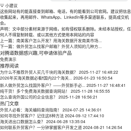
💡 小建议
这些网站有的能直接查到邮箱、电话，有的能看到公司官网。建议把信息
收集起来，再用邮件、WhatsApp、LinkedIn等多渠道联系，提高成交机
会。
声明：文中部分素材来源于网络，如有侵权联系删除。未经本站授权，任
何人不得复制转载、或以其他方式使用本网站的内容
上一篇：
南美客户怎么开发？用海关数据开发南美市场...
下一篇：
做外贸怎么找客户邮箱？外贸人须知的几种方...
对腾道数据感兴趣,可申请体验产品
免费演示
推荐阅读
为什么不推荐外贸人买几千块的海关数据？
2025-11-27 16:48:22
2026年买海关数据必看❗国内22个海关...
2026-01-23 16:50:54
新人做外贸怎么找国外客户？——外贸新手必...
2025-11-27 16:48:41
纯干货！多个免费海关数据查询网站！
2025-11-28 16:55:55
怎么查询外国公司的企业信息？
2025-11-28 16:56:21
热门文章
外贸人必看：海关编码查询指南！
2024-07-25 14:36:01
如何寻找外贸客户？记住这8种方法
2024-09-12 17:44:10
海关进出口数据怎么查？
2024-06-28 13:35:04
如何联系外贸客户？一分钟掌握客户开发之道
2024-08-21 14:26:54