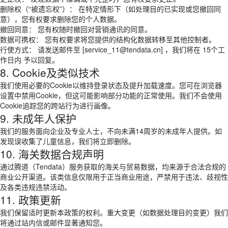
删除权（“被遗忘权”）： 在特定情形下（如处理目的已实现或您撤回同
意），您有权要求删除您的个人数据。
撤回同意： 您有权随时撤回对营销通讯的同意。
数据可携权： 您有权要求将您提供的结构化数据转移至其他控制者。
行使方式： 请发送邮件至 [service_11@tendata.cn] ，我们将在 15个工
作日内 予以回复。
8. Cookie及类似技术
我们使用必要的Cookie以维持登录状态及提升加载速度。您可在浏览器
设置中禁用Cookie，但这可能影响部分功能的正常使用。我们不会使用
Cookie追踪您的跨站行为进行画像。
9. 未成年人保护
我们的服务面向企业及专业人士，不向未满14周岁的未成年人提供。如
发现误收集了儿童信息，我们将立即删除。
10. 海关数据合规声明
通过腾道（Tendata）服务获取的海关与贸易数据，均来源于合法合规的
商业公开渠道。该类信息仅限用于正当商业用途，严禁用于违法、歧视性
及各类违规违禁活动。
11. 政策更新
我们保留适时更新本政策的权利。重大变更（如数据处理目的变更）我们
将通过站内信或邮件显著通知您。