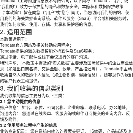
Tendata（上海腾道信息技术有限公司，以下简称“Tendata”、“我们”或
“我们的”）致力于保护您的隐私和数据安全。本隐私和数据保护政策
（“本政策”）旨在向您（“用户”或“您”）阐明，当您访问我们的网站、使
用我们的海关数据查询系统、软件即服务（SaaS）平台或相关服务时，
我们如何收集、使用、存储、共享和保护您的信息。
2. 适用范围
本政策适用于：
Tendata官方网站及相关移动应用程序；
Tendata提供的海关数据智能分析软件及SaaS服务；
通过电话、电子邮件或线下会议进行的客户沟通。
特别声明： 本政策中提及的“海关数据”主要涉及国际贸易中的企业商业信
息（如进出口商名称、交易金额、数量、产品描述等）。Tendata不主动
收集自然人的敏感个人信息（如生物识别、健康信息），除非您作为我们
的客户代表主动提供。
3. 我们收集的信息类别
我们收集的信息主要分为以下三类：
3.1 您主动提供的信息
账户信息： 姓名、职位、公司名称、企业邮箱、联系电话、办公地址。
沟通内容： 您通过在线表单、客服咨询或邮件订阅提交的查询内容、反
馈及附件。
3.2 使用服务过程中产生的信息
业务查询记录： 您在系统内输入的搜索关键词、HS编码、产品描述及浏