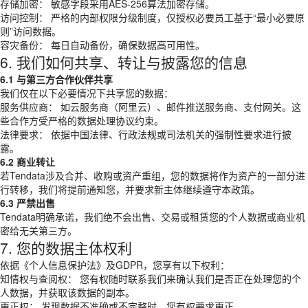
存储加密： 敏感字段采用AES-256算法加密存储。
访问控制： 严格的内部权限分级制度，仅授权必要员工基于“最小必要原
则”访问数据。
容灾备份： 每日自动备份，确保数据高可用性。
6. 我们如何共享、转让与披露您的信息
6.1 与第三方合作伙伴共享
我们仅在以下必要情况下共享您的数据：
服务供应商： 如云服务商（阿里云）、邮件推送服务商、支付网关。这
些合作方受严格的数据处理协议约束。
法律要求： 依据中国法律、行政法规或司法机关的强制性要求进行披
露。
6.2 商业转让
若Tendata涉及合并、收购或资产重组，您的数据将作为资产的一部分进
行转移，我们将提前通知您，并要求新主体继续遵守本政策。
6.3 严禁出售
Tendata明确承诺，我们绝不会出售、交易或租赁您的个人数据或商业机
密给无关第三方。
7. 您的数据主体权利
依据《个人信息保护法》及GDPR，您享有以下权利：
知情权与查阅权： 您有权随时联系我们来确认我们是否正在处理您的个
人数据，并获取该数据的副本。
更正权： 发现数据不准确或不完整时，您有权要求更正。