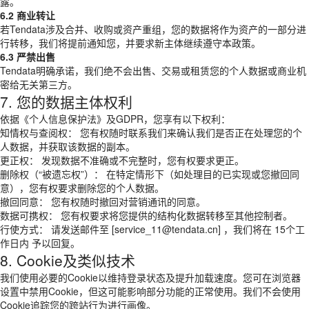
露。
6.2 商业转让
若Tendata涉及合并、收购或资产重组，您的数据将作为资产的一部分进
行转移，我们将提前通知您，并要求新主体继续遵守本政策。
6.3 严禁出售
Tendata明确承诺，我们绝不会出售、交易或租赁您的个人数据或商业机
密给无关第三方。
7. 您的数据主体权利
依据《个人信息保护法》及GDPR，您享有以下权利：
知情权与查阅权： 您有权随时联系我们来确认我们是否正在处理您的个
人数据，并获取该数据的副本。
更正权： 发现数据不准确或不完整时，您有权要求更正。
删除权（“被遗忘权”）： 在特定情形下（如处理目的已实现或您撤回同
意），您有权要求删除您的个人数据。
撤回同意： 您有权随时撤回对营销通讯的同意。
数据可携权： 您有权要求将您提供的结构化数据转移至其他控制者。
行使方式： 请发送邮件至 [service_11@tendata.cn] ，我们将在 15个工
作日内 予以回复。
8. Cookie及类似技术
我们使用必要的Cookie以维持登录状态及提升加载速度。您可在浏览器
设置中禁用Cookie，但这可能影响部分功能的正常使用。我们不会使用
Cookie追踪您的跨站行为进行画像。