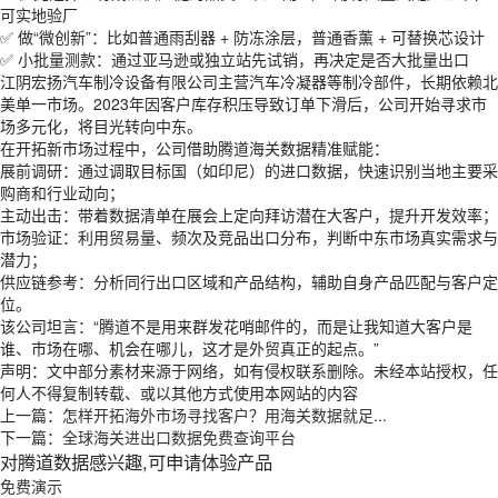
可实地验厂
✅ 做“微创新”：比如普通雨刮器 + 防冻涂层，普通香薰 + 可替换芯设计
✅ 小批量测款：通过亚马逊或独立站先试销，再决定是否大批量出口
江阴宏扬汽车制冷设备有限公司主营汽车冷凝器等制冷部件，长期依赖北
美单一市场。2023年因客户库存积压导致订单下滑后，公司开始寻求市
场多元化，将目光转向中东。
在开拓新市场过程中，公司借助腾道海关数据精准赋能：
展前调研：通过调取目标国（如印尼）的进口数据，快速识别当地主要采
购商和行业动向；
主动出击：带着数据清单在展会上定向拜访潜在大客户，提升开发效率；
市场验证：利用贸易量、频次及竞品出口分布，判断中东市场真实需求与
潜力；
供应链参考：分析同行出口区域和产品结构，辅助自身产品匹配与客户定
位。
该公司坦言：“腾道不是用来群发花哨邮件的，而是让我知道大客户是
谁、市场在哪、机会在哪儿，这才是外贸真正的起点。”
声明：文中部分素材来源于网络，如有侵权联系删除。未经本站授权，任
何人不得复制转载、或以其他方式使用本网站的内容
上一篇：
怎样开拓海外市场寻找客户？用海关数据就足...
下一篇：
全球海关进出口数据免费查询平台
对腾道数据感兴趣,可申请体验产品
免费演示