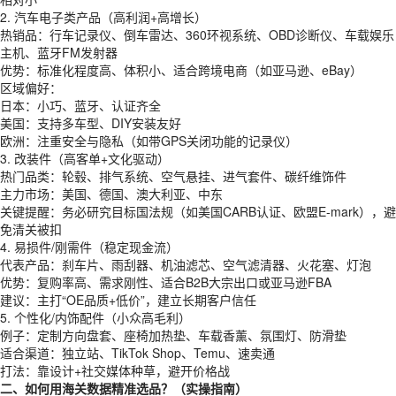
2. 汽车电子类产品（高利润+高增长）
热销品：行车记录仪、倒车雷达、360环视系统、OBD诊断仪、车载娱乐
主机、蓝牙FM发射器
优势：标准化程度高、体积小、适合跨境电商（如亚马逊、eBay）
区域偏好：
日本：小巧、蓝牙、认证齐全
美国：支持多车型、DIY安装友好
欧洲：注重安全与隐私（如带GPS关闭功能的记录仪）
3. 改装件（高客单+文化驱动）
热门品类：轮毂、排气系统、空气悬挂、进气套件、碳纤维饰件
主力市场：美国、德国、澳大利亚、中东
关键提醒：务必研究目标国法规（如美国CARB认证、欧盟E-mark），避
免清关被扣
4. 易损件/刚需件（稳定现金流）
代表产品：刹车片、雨刮器、机油滤芯、空气滤清器、火花塞、灯泡
优势：复购率高、需求刚性、适合B2B大宗出口或亚马逊FBA
建议：主打“OE品质+低价”，建立长期客户信任
5. 个性化/内饰配件（小众高毛利）
例子：定制方向盘套、座椅加热垫、车载香薰、氛围灯、防滑垫
适合渠道：独立站、TikTok Shop、Temu、速卖通
打法：靠设计+社交媒体种草，避开价格战
二、如何用海关数据精准选品？（实操指南）