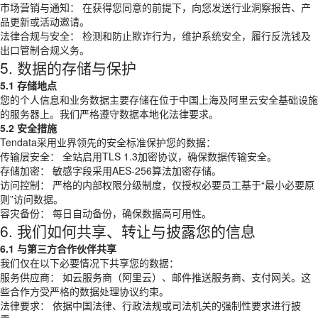
市场营销与通知： 在获得您同意的前提下，向您发送行业洞察报告、产
品更新或活动邀请。
法律合规与安全： 检测和防止欺诈行为，维护系统安全，履行反洗钱及
出口管制合规义务。
5. 数据的存储与保护
5.1 存储地点
您的个人信息和业务数据主要存储在位于中国上海及阿里云安全基础设施
的服务器上。我们严格遵守数据本地化法律要求。
5.2 安全措施
Tendata采用业界领先的安全标准保护您的数据：
传输层安全： 全站启用TLS 1.3加密协议，确保数据传输安全。
存储加密： 敏感字段采用AES-256算法加密存储。
访问控制： 严格的内部权限分级制度，仅授权必要员工基于“最小必要原
则”访问数据。
容灾备份： 每日自动备份，确保数据高可用性。
6. 我们如何共享、转让与披露您的信息
6.1 与第三方合作伙伴共享
我们仅在以下必要情况下共享您的数据：
服务供应商： 如云服务商（阿里云）、邮件推送服务商、支付网关。这
些合作方受严格的数据处理协议约束。
法律要求： 依据中国法律、行政法规或司法机关的强制性要求进行披