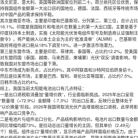
洛文尼亚、意大利、英国等欧洲国家位列前二十。荷兰依托区位优势，保
持我国组件金额第一大出口目的国地位，德国、法国、西班牙等传统市场
对中国产品的需求保持平稳。
其次是南亚市场，主要是印度和巴基斯坦，分列第二、第三位，合计占比
16.1%。印度是我国硅片和电池片在数量上的第一大出口国，主要是基于
印度扶持本土制造，实施《太阳能光伏发电组件型号及制造商认证强制注
册令》，将产能纳入以本土企业为主的“批准清单”（ALMM）。巴基斯坦
政府将组件进口税从18%下调至10%，进一步激活市场潜力。
第三是东盟市场，主要是印尼、菲律宾、泰国等，占比约12.2%。受美国
对东盟四国（泰国、越南、马来西亚、柬埔寨）光伏“双反”调查影响，导
致我国对东盟市场出口量下滑。
中东市场成为新亮点，占比约9%，其中阿联酋和沙特阿拉伯跻身前十。
然后是拉美市场，主要是巴西、智利、哥伦比亚等国家，占比约7.5%。
日韩市场占比约4%。
综上，我国当前太阳能电池出口有几点特征：
一是出口退税取消叠加“量增价跌”，行业面临新挑战。2025年出口呈现
“数量增（+72.9%）金额降（-7.3%）”的出口反差，反映行业整体处于
“以价换量”阶段。2026年我国将取消光伏产品增值税出口退税，此举将影
响产品出口竞争力。
二是电池片与组件出口分化，产品结构影响均价。电池片出口数量与金额
同比增幅均超73%，是拉动总出口量增长的主因，但其单价（2.49元/
个）极低。组件出口“量增价跌”，显示终端产品同样面临价格压力。由于
单价极低的电池片出口数量远高于高单价组件，导致太阳能电池整体出口