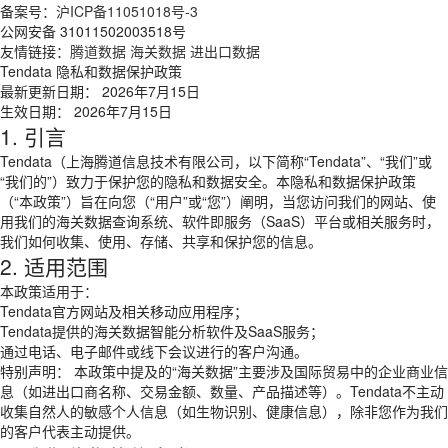
备案号：
沪ICP备11051018号-3
公网安备 31011502003518号
友情链接：
腾道数据
海关数据
进出口数据
Tendata 隐私和数据保护政策
最新更新日期： 2026年7月15日
生效日期： 2026年7月15日
1. 引言
Tendata（上海腾道信息技术有限公司，以下简称“Tendata”、“我们”或
“我们的”）致力于保护您的隐私和数据安全。本隐私和数据保护政策
（“本政策”）旨在向您（“用户”或“您”）阐明，当您访问我们的网站、使
用我们的海关数据查询系统、软件即服务（SaaS）平台或相关服务时，
我们如何收集、使用、存储、共享和保护您的信息。
2. 适用范围
本政策适用于：
Tendata官方网站及相关移动应用程序；
Tendata提供的海关数据智能分析软件及SaaS服务；
通过电话、电子邮件或线下会议进行的客户沟通。
特别声明： 本政策中提及的“海关数据”主要涉及国际贸易中的企业商业信
息（如进出口商名称、交易金额、数量、产品描述等）。Tendata不主动
收集自然人的敏感个人信息（如生物识别、健康信息），除非您作为我们
的客户代表主动提供。