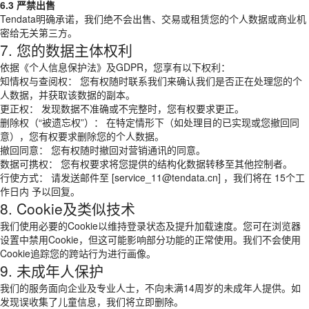
6.3 严禁出售
Tendata明确承诺，我们绝不会出售、交易或租赁您的个人数据或商业机
密给无关第三方。
7. 您的数据主体权利
依据《个人信息保护法》及GDPR，您享有以下权利：
知情权与查阅权： 您有权随时联系我们来确认我们是否正在处理您的个
人数据，并获取该数据的副本。
更正权： 发现数据不准确或不完整时，您有权要求更正。
删除权（“被遗忘权”）： 在特定情形下（如处理目的已实现或您撤回同
意），您有权要求删除您的个人数据。
撤回同意： 您有权随时撤回对营销通讯的同意。
数据可携权： 您有权要求将您提供的结构化数据转移至其他控制者。
行使方式： 请发送邮件至 [service_11@tendata.cn] ，我们将在 15个工
作日内 予以回复。
8. Cookie及类似技术
我们使用必要的Cookie以维持登录状态及提升加载速度。您可在浏览器
设置中禁用Cookie，但这可能影响部分功能的正常使用。我们不会使用
Cookie追踪您的跨站行为进行画像。
9. 未成年人保护
我们的服务面向企业及专业人士，不向未满14周岁的未成年人提供。如
发现误收集了儿童信息，我们将立即删除。