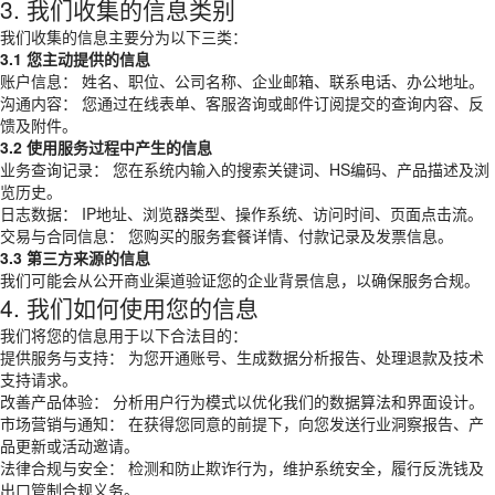
3. 我们收集的信息类别
我们收集的信息主要分为以下三类：
3.1 您主动提供的信息
账户信息： 姓名、职位、公司名称、企业邮箱、联系电话、办公地址。
沟通内容： 您通过在线表单、客服咨询或邮件订阅提交的查询内容、反
馈及附件。
3.2 使用服务过程中产生的信息
业务查询记录： 您在系统内输入的搜索关键词、HS编码、产品描述及浏
览历史。
日志数据： IP地址、浏览器类型、操作系统、访问时间、页面点击流。
交易与合同信息： 您购买的服务套餐详情、付款记录及发票信息。
3.3 第三方来源的信息
我们可能会从公开商业渠道验证您的企业背景信息，以确保服务合规。
4. 我们如何使用您的信息
我们将您的信息用于以下合法目的：
提供服务与支持： 为您开通账号、生成数据分析报告、处理退款及技术
支持请求。
改善产品体验： 分析用户行为模式以优化我们的数据算法和界面设计。
市场营销与通知： 在获得您同意的前提下，向您发送行业洞察报告、产
品更新或活动邀请。
法律合规与安全： 检测和防止欺诈行为，维护系统安全，履行反洗钱及
出口管制合规义务。