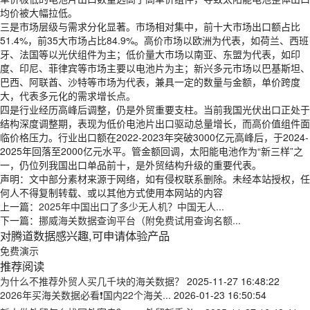
均价被大幅拉低。
三是市场层级与需求分化显著。市场相对集中，前十大市场出口额占比
51.4%，前35大市场占比84.9%。高价市场以欧洲为代表，如荷兰、西班
牙、法国等以光伏组件为主；低价量大市场以南亚、东盟为代表，如印
度、印尼、菲律宾等市场主要以电池片为主；新兴多元市场以巴基斯坦、
巴西、阿联酋、沙特等市场为代表，兼具一定的数量与金额，单价跨度
大，代表多元化的需求增长点。
四是行业经历高峰后调整，仍是外贸重要支柱。当前我国光伏出口正处于
结构深度调整期，表现为低价电池片出口驱动总量增长，而高价值组件面
临价格压力。行业出口额在2022-2023年突破3000亿元高峰后，于2024-
2025年回落至2000亿元水平。管金额回调，太阳能电池作为“新三样”之
一，仍位列我国出口单品前十，是外贸结构升级的重要代表。
声明：文中部分素材来源于网络，如有侵权联系删除。未经本站授权，任
何人不得复制转载、或以其他方式使用本网站的内容
上一篇：
2025年中国出口了多少无人机？中国无人...
下一篇：
挪威海关数据查询平台（附免费试用查询名额...
对腾道数据感兴趣,可申请体验产品
免费演示
推荐阅读
为什么不推荐外贸人买几千块的海关数据？
2025-11-27 16:48:22
2026年买海关数据必看❗国内22个海关...
2026-01-23 16:50:54