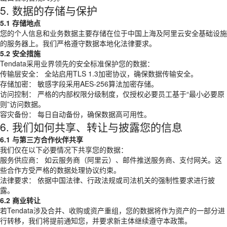
5. 数据的存储与保护
5.1 存储地点
您的个人信息和业务数据主要存储在位于中国上海及阿里云安全基础设施
的服务器上。我们严格遵守数据本地化法律要求。
5.2 安全措施
Tendata采用业界领先的安全标准保护您的数据：
传输层安全： 全站启用TLS 1.3加密协议，确保数据传输安全。
存储加密： 敏感字段采用AES-256算法加密存储。
访问控制： 严格的内部权限分级制度，仅授权必要员工基于“最小必要原
则”访问数据。
容灾备份： 每日自动备份，确保数据高可用性。
6. 我们如何共享、转让与披露您的信息
6.1 与第三方合作伙伴共享
我们仅在以下必要情况下共享您的数据：
服务供应商： 如云服务商（阿里云）、邮件推送服务商、支付网关。这
些合作方受严格的数据处理协议约束。
法律要求： 依据中国法律、行政法规或司法机关的强制性要求进行披
露。
6.2 商业转让
若Tendata涉及合并、收购或资产重组，您的数据将作为资产的一部分进
行转移，我们将提前通知您，并要求新主体继续遵守本政策。