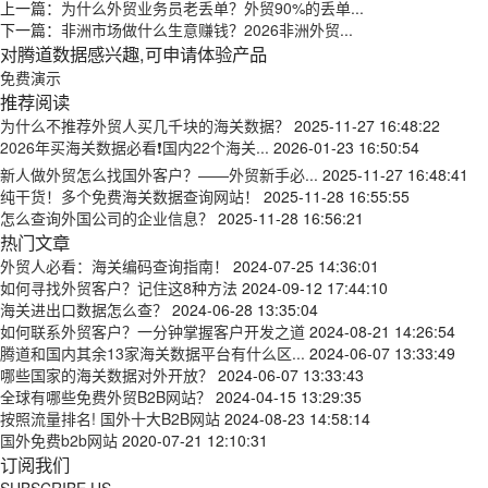
上一篇：
为什么外贸业务员老丢单？外贸90%的丢单...
下一篇：
非洲市场做什么生意赚钱？2026非洲外贸...
对腾道数据感兴趣,可申请体验产品
免费演示
推荐阅读
为什么不推荐外贸人买几千块的海关数据？
2025-11-27 16:48:22
2026年买海关数据必看❗国内22个海关...
2026-01-23 16:50:54
新人做外贸怎么找国外客户？——外贸新手必...
2025-11-27 16:48:41
纯干货！多个免费海关数据查询网站！
2025-11-28 16:55:55
怎么查询外国公司的企业信息？
2025-11-28 16:56:21
热门文章
外贸人必看：海关编码查询指南！
2024-07-25 14:36:01
如何寻找外贸客户？记住这8种方法
2024-09-12 17:44:10
海关进出口数据怎么查？
2024-06-28 13:35:04
如何联系外贸客户？一分钟掌握客户开发之道
2024-08-21 14:26:54
腾道和国内其余13家海关数据平台有什么区...
2024-06-07 13:33:49
哪些国家的海关数据对外开放？
2024-06-07 13:33:43
全球有哪些免费外贸B2B网站？
2024-04-15 13:29:35
按照流量排名! 国外十大B2B网站
2024-08-23 14:58:14
国外免费b2b网站
2020-07-21 12:10:31
订阅我们