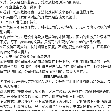
b.对于缺乏经验的业务员，难以从数据通洞察到商机。
2、在企业主页客户背调时:
a.看到一堆的数据报表，无法快速判断这个客户是否值得开发。
b.如果值得开发那么对应的开发策略应该怎么设计。
3、写的开发信没有转化:
a.外贸新人不会写开发信，特别是面向小语种客户，无法写出母语级的营
销内容，
b.内转外企业，还没来得及搭建成熟的外贸团队。国内的业务员外语水平
不好，写不出native的文案，只能写出生硬的Chinglish的产品介绍。
c.开发信石沉大海，长时间没有回复，不知道要怎么继续跟进。开发客户
的转化率难以提升。
4、对于当前复杂多变的市场环境
a.不知道哪些国家地区的市场份额在上升下降，不知道目际市场的主要客
户和竞争对手有那些，不知道自己产品适合在哪些国家推广，缺乏对于整
体市场的把握，公司整体战略导向不明确，错失大量商机。
腾道AI产品功能
腾道AI致力于通过定制化的AI能力，提升外贸企业的业务能力和效率，包
括两大板块：
对话模式：提供外贸市场分析、客户背调&开发等多样化场景的AI解答能
力。在外贸业务员的日常工作中，随时解答用户的问题。
专家模式：联合多个行业专家提供深度咨询服务，定期提供专业的深度研
究按告。后续将支持用户自定义组合行业专家，生成定制化研究报告，并