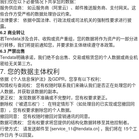
我们仅在以下必要情况下共享您的数据：
服务供应商： 如云服务商（阿里云）、邮件推送服务商、支付网关。这
些合作方受严格的数据处理协议约束。
法律要求： 依据中国法律、行政法规或司法机关的强制性要求进行披
露。
6.2 商业转让
若Tendata涉及合并、收购或资产重组，您的数据将作为资产的一部分进
行转移，我们将提前通知您，并要求新主体继续遵守本政策。
6.3 严禁出售
Tendata明确承诺，我们绝不会出售、交易或租赁您的个人数据或商业机
密给无关第三方。
7. 您的数据主体权利
依据《个人信息保护法》及GDPR，您享有以下权利：
知情权与查阅权： 您有权随时联系我们来确认我们是否正在处理您的个
人数据，并获取该数据的副本。
更正权： 发现数据不准确或不完整时，您有权要求更正。
删除权（“被遗忘权”）： 在特定情形下（如处理目的已实现或您撤回同
意），您有权要求删除您的个人数据。
撤回同意： 您有权随时撤回对营销通讯的同意。
数据可携权： 您有权要求将您提供的结构化数据转移至其他控制者。
行使方式： 请发送邮件至 [service_11@tendata.cn] ，我们将在 15个工
作日内 予以回复。