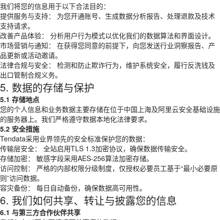
我们将您的信息用于以下合法目的：
提供服务与支持： 为您开通账号、生成数据分析报告、处理退款及技术
支持请求。
改善产品体验： 分析用户行为模式以优化我们的数据算法和界面设计。
市场营销与通知： 在获得您同意的前提下，向您发送行业洞察报告、产
品更新或活动邀请。
法律合规与安全： 检测和防止欺诈行为，维护系统安全，履行反洗钱及
出口管制合规义务。
5. 数据的存储与保护
5.1 存储地点
您的个人信息和业务数据主要存储在位于中国上海及阿里云安全基础设施
的服务器上。我们严格遵守数据本地化法律要求。
5.2 安全措施
Tendata采用业界领先的安全标准保护您的数据：
传输层安全： 全站启用TLS 1.3加密协议，确保数据传输安全。
存储加密： 敏感字段采用AES-256算法加密存储。
访问控制： 严格的内部权限分级制度，仅授权必要员工基于“最小必要原
则”访问数据。
容灾备份： 每日自动备份，确保数据高可用性。
6. 我们如何共享、转让与披露您的信息
6.1 与第三方合作伙伴共享