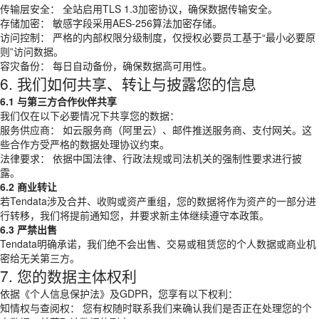
传输层安全： 全站启用TLS 1.3加密协议，确保数据传输安全。
存储加密： 敏感字段采用AES-256算法加密存储。
访问控制： 严格的内部权限分级制度，仅授权必要员工基于“最小必要原
则”访问数据。
容灾备份： 每日自动备份，确保数据高可用性。
6. 我们如何共享、转让与披露您的信息
6.1 与第三方合作伙伴共享
我们仅在以下必要情况下共享您的数据：
服务供应商： 如云服务商（阿里云）、邮件推送服务商、支付网关。这
些合作方受严格的数据处理协议约束。
法律要求： 依据中国法律、行政法规或司法机关的强制性要求进行披
露。
6.2 商业转让
若Tendata涉及合并、收购或资产重组，您的数据将作为资产的一部分进
行转移，我们将提前通知您，并要求新主体继续遵守本政策。
6.3 严禁出售
Tendata明确承诺，我们绝不会出售、交易或租赁您的个人数据或商业机
密给无关第三方。
7. 您的数据主体权利
依据《个人信息保护法》及GDPR，您享有以下权利：
知情权与查阅权： 您有权随时联系我们来确认我们是否正在处理您的个