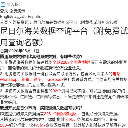
加入我们
登录
免费演示
English
بالعربية
Español
首页
>
外贸资讯
>
尼日尔海关数据查询平台（附免费试用查询名额）
尼日尔海关数据查询平台（附免费试
用查询名额）
日期:2026年05月11日
腾道海关数据相比其他海关数据，有哪些优势?
1. 用腾道海关数据能快速找到
全球228+个国家/地区
真正有需求的外贸客
户，而免费的海关统计数据通常没有企业信息。
2. 用腾道海关数据能一键获取客户联系方式，包含公司决策人的
电话、
whatsapp、邮箱、领英、Facebook
等社媒联系方式。而便宜的海关数据
通常还需要你自己去查客户联系方式。
3. 腾道海关数据含有更详细的
92个
贸易记录字段，可以直接看到客户的
交易价格、供应链、供应商等信息，不管是做客户背调还是做竞企调研都
非常好用。
我想开发尼日尔市场，买腾道海关数据可以吗?
腾道
提供的海关数据涵盖
228+个国家和地区
，包含尼日尔海关数据。
从腾道尼日尔海关数据中，你能看到
100亿+
条贸易交易明细，涵盖
230+
细分行业，含有
5亿+
企业深度数据，让外贸人能够快速了解客户的