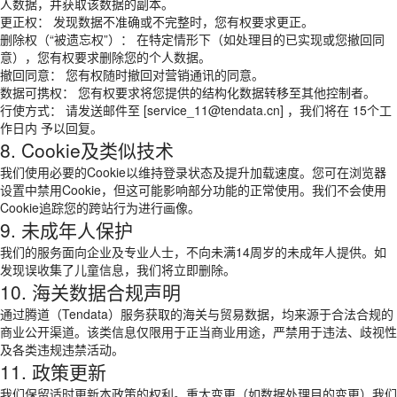
人数据，并获取该数据的副本。
更正权： 发现数据不准确或不完整时，您有权要求更正。
删除权（“被遗忘权”）： 在特定情形下（如处理目的已实现或您撤回同
意），您有权要求删除您的个人数据。
撤回同意： 您有权随时撤回对营销通讯的同意。
数据可携权： 您有权要求将您提供的结构化数据转移至其他控制者。
行使方式： 请发送邮件至 [service_11@tendata.cn] ，我们将在 15个工
作日内 予以回复。
8. Cookie及类似技术
我们使用必要的Cookie以维持登录状态及提升加载速度。您可在浏览器
设置中禁用Cookie，但这可能影响部分功能的正常使用。我们不会使用
Cookie追踪您的跨站行为进行画像。
9. 未成年人保护
我们的服务面向企业及专业人士，不向未满14周岁的未成年人提供。如
发现误收集了儿童信息，我们将立即删除。
10. 海关数据合规声明
通过腾道（Tendata）服务获取的海关与贸易数据，均来源于合法合规的
商业公开渠道。该类信息仅限用于正当商业用途，严禁用于违法、歧视性
及各类违规违禁活动。
11. 政策更新
我们保留适时更新本政策的权利。重大变更（如数据处理目的变更）我们