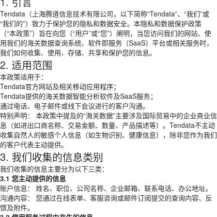
1. 引言
Tendata（上海腾道信息技术有限公司，以下简称“Tendata”、“我们”或
“我们的”）致力于保护您的隐私和数据安全。本隐私和数据保护政策
（“本政策”）旨在向您（“用户”或“您”）阐明，当您访问我们的网站、使
用我们的海关数据查询系统、软件即服务（SaaS）平台或相关服务时，
我们如何收集、使用、存储、共享和保护您的信息。
2. 适用范围
本政策适用于：
Tendata官方网站及相关移动应用程序；
Tendata提供的海关数据智能分析软件及SaaS服务；
通过电话、电子邮件或线下会议进行的客户沟通。
特别声明： 本政策中提及的“海关数据”主要涉及国际贸易中的企业商业信
息（如进出口商名称、交易金额、数量、产品描述等）。Tendata不主动
收集自然人的敏感个人信息（如生物识别、健康信息），除非您作为我们
的客户代表主动提供。
3. 我们收集的信息类别
我们收集的信息主要分为以下三类：
3.1 您主动提供的信息
账户信息： 姓名、职位、公司名称、企业邮箱、联系电话、办公地址。
沟通内容： 您通过在线表单、客服咨询或邮件订阅提交的查询内容、反
馈及附件。