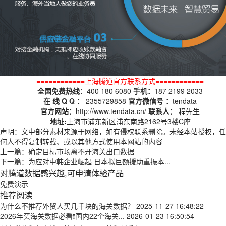
============上海腾道官方联系方式============
全国免费热线
：400 180 6080
手机：
187 2199 2033
在 线 Q Q ：
2355729858
官方微信号 ：
tendata
官方网站：
http://www.tendata.cn/
联系人：
程先生
地址:
上海市浦东新区浦东南路2162号3楼C座
声明：文中部分素材来源于网络，如有侵权联系删除。未经本站授权，任
何人不得复制转载、或以其他方式使用本网站的内容
上一篇：
确定目标市场离不开海关出口数据
下一篇：
为应对中韩企业崛起 日本拟巨额援助重振本...
对腾道数据感兴趣,可申请体验产品
免费演示
推荐阅读
为什么不推荐外贸人买几千块的海关数据？
2025-11-27 16:48:22
2026年买海关数据必看❗国内22个海关...
2026-01-23 16:50:54