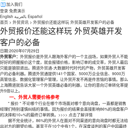
加入我们
登录
免费演示
English
بالعربية
Español
首页
>
外贸资讯
>
外贸报价还能这样玩 外贸英雄开发客户的必备
外贸报价还能这样玩 外贸英雄开发
客户的必备
日期:2020年07月29日
外贸客户：
外贸报价是外贸人跟海外客户的一个主战场，如果外贸人不能
好好的把握报价这个度，就会报错价格，影响订单的成交率，外贸人最后
只能是狼狈退出。
腾道外贸通
-大数据时代时代的产物，外贸英雄开发客
户的必备利器。腾道外贸通提供141个国家、5000万企业信息、9000万
高管信息、数据化管理客户管理，让外贸开发不再是件苦恼的事情。那么
上海腾道就告诉大家一个外贸英雄必备的利器，让你的意向订单转化率提
升5倍以上。
一、外贸人需要价格参考
" 报价 " 不论哪个行业在哪个市场面对哪个意向询盘，一直都是销售
经理们特别谨慎纠结的事情。因为报价的结果会直接影响86%的询盘客户
的决择和10+%的最终订单转换。
>>>> 点击了解详情
据不完全统计，86%的外贸人在面对不同渠道的意向询盘时都无法给
出对方的期望价格。甚至于在10个中有1个，在深度谈判的客户中因最终