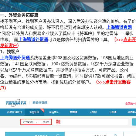
一、外贸业务拓展篇
找不到客户、找到客户没办法深入、深入后没办法谈合适的价格、有了价
格却没有合适的成交量、好不容易货到对岸却没人认领。
上海
腾道官网
"囧况"让外贸人和贸易企业误入了莫应丰《将军吟》里的地雷阵-----举步
维艰。 而
上海腾道外贸通
可以是你信任的扫清雷障的工具。
（>>>
点击开
发新客户
）
1、找客户
上海腾道外贸通
系统覆盖全球208国及地区贸易数据，198国及地区商业
数据，141国互联网数据 ，100+亿条贸易数据，1亿2千万深度企业数据
以及1亿3千万采购商数据库，并提供多种搜索方式，可按产品、公司
名、hs编码、SIC编码等智能一键查询，同时提供17款可视化报告，帮助
企业精准的定位分析市场，找到优质的外贸客户。
（>>>
点击开发新客
户
）