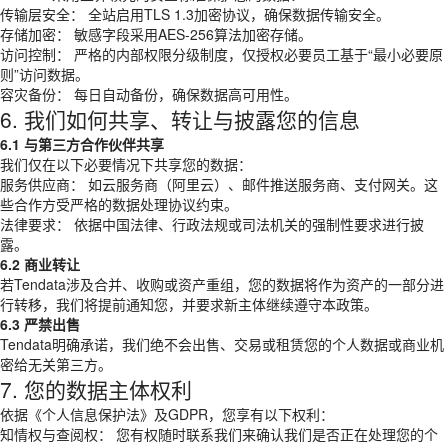
传输层安全： 全站启用TLS 1.3加密协议，确保数据传输安全。
存储加密： 敏感字段采用AES-256算法加密存储。
访问控制： 严格的内部权限分级制度，仅授权必要员工基于“最小必要原
则”访问数据。
容灾备份： 每日自动备份，确保数据高可用性。
6. 我们如何共享、转让与披露您的信息
6.1 与第三方合作伙伴共享
我们仅在以下必要情况下共享您的数据：
服务供应商： 如云服务商（阿里云）、邮件推送服务商、支付网关。这
些合作方受严格的数据处理协议约束。
法律要求： 依据中国法律、行政法规或司法机关的强制性要求进行披
露。
6.2 商业转让
若Tendata涉及合并、收购或资产重组，您的数据将作为资产的一部分进
行转移，我们将提前通知您，并要求新主体继续遵守本政策。
6.3 严禁出售
Tendata明确承诺，我们绝不会出售、交易或租赁您的个人数据或商业机
密给无关第三方。
7. 您的数据主体权利
依据《个人信息保护法》及GDPR，您享有以下权利：
知情权与查阅权： 您有权随时联系我们来确认我们是否正在处理您的个