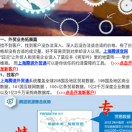
一、外贸业务拓展篇
找不到客户、找到客户没办法深入、深入后没办法谈合适的价格、有了价
格却没有合适的成交量、好不容易货到对岸却没人认领。
上海
腾道官网
"囧况"让外贸人和贸易企业误入了莫应丰《将军吟》里的地雷阵-----举步
维艰。 而
上海腾道外贸通
可以是你信任的扫清雷障的工具。
（>>>
点击开
发新客户
）
1、找客户
上海腾道外贸通
系统覆盖全球208国及地区贸易数据，198国及地区商业
数据，141国互联网数据 ，100+亿条贸易数据，1亿2千万深度企业数据
以及1亿3千万采购商数据库。
（>>>
点击开发新客户
）