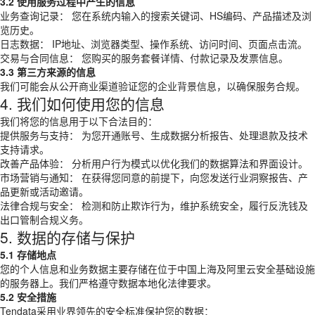
3.2 使用服务过程中产生的信息
业务查询记录： 您在系统内输入的搜索关键词、HS编码、产品描述及浏
览历史。
日志数据： IP地址、浏览器类型、操作系统、访问时间、页面点击流。
交易与合同信息： 您购买的服务套餐详情、付款记录及发票信息。
3.3 第三方来源的信息
我们可能会从公开商业渠道验证您的企业背景信息，以确保服务合规。
4. 我们如何使用您的信息
我们将您的信息用于以下合法目的：
提供服务与支持： 为您开通账号、生成数据分析报告、处理退款及技术
支持请求。
改善产品体验： 分析用户行为模式以优化我们的数据算法和界面设计。
市场营销与通知： 在获得您同意的前提下，向您发送行业洞察报告、产
品更新或活动邀请。
法律合规与安全： 检测和防止欺诈行为，维护系统安全，履行反洗钱及
出口管制合规义务。
5. 数据的存储与保护
5.1 存储地点
您的个人信息和业务数据主要存储在位于中国上海及阿里云安全基础设施
的服务器上。我们严格遵守数据本地化法律要求。
5.2 安全措施
Tendata采用业界领先的安全标准保护您的数据：