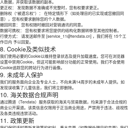
人数据，并获取该数据的副本。
更正权： 发现数据不准确或不完整时，您有权要求更正。
删除权（“被遗忘权”）： 在特定情形下（如处理目的已实现或您撤回同
意），您有权要求删除您的个人数据。
撤回同意： 您有权随时撤回对营销通讯的同意。
数据可携权： 您有权要求将您提供的结构化数据转移至其他控制者。
行使方式： 请发送邮件至 [service_11@tendata.cn] ，我们将在 15个工
作日内 予以回复。
8. Cookie及类似技术
我们使用必要的Cookie以维持登录状态及提升加载速度。您可在浏览器
设置中禁用Cookie，但这可能影响部分功能的正常使用。我们不会使用
Cookie追踪您的跨站行为进行画像。
9. 未成年人保护
我们的服务面向企业及专业人士，不向未满14周岁的未成年人提供。如
发现误收集了儿童信息，我们将立即删除。
10. 海关数据合规声明
通过腾道（Tendata）服务获取的海关与贸易数据，均来源于合法合规的
商业公开渠道。该类信息仅限用于正当商业用途，严禁用于违法、歧视性
及各类违规违禁活动。
11. 政策更新
我们保留适时更新本政策的权利。重大变更（如数据处理目的变更）我们