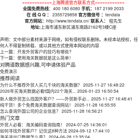
============上海腾道官方联系方式============
全国免费热线
：400 180 6080
手机：
187 2199 2033
在 线 Q Q ：
2355729858
官方微信号 ：
tendata
官方网站：
http://www.tendata.cn/
联系人：
程先生
地址:
上海市浦东新区浦东南路2162号3楼C座
声明：文中部分素材来源于网络，如有侵权联系删除。未经本站授权，任
何人不得复制转载、或以其他方式使用本网站的内容
上一篇：
开发外贸客户的技巧有哪些?
下一篇：
使用海关数据就是这么简单！
对腾道数据感兴趣,可申请体验产品
免费演示
推荐阅读
为什么不推荐外贸人买几千块的海关数据？
2025-11-27 16:48:22
2026年买海关数据必看❗国内22个海关...
2026-01-23 16:50:54
新人做外贸怎么找国外客户？——外贸新手必...
2025-11-27 16:48:41
纯干货！多个免费海关数据查询网站！
2025-11-28 16:55:55
怎么查询外国公司的企业信息？
2025-11-28 16:56:21
热门文章
外贸人必看：海关编码查询指南！
2024-07-25 14:36:01
如何寻找外贸客户？记住这8种方法
2024-09-12 17:44:10
海关进出口数据怎么查？
2024-06-28 13:35:04