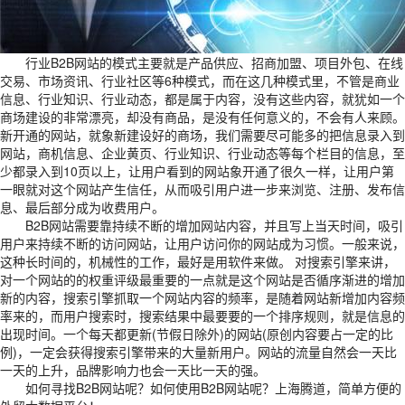
行业B2B网站的模式主要就是产品供应、招商加盟、项目外包、在线
交易、市场资讯、行业社区等6种模式，而在这几种模式里，不管是商业
信息、行业知识、行业动态，都是属于内容，没有这些内容，就犹如一个
商场建设的非常漂亮，却没有商品，是没有任何意义的，不会有人来顾。
新开通的网站，就象新建设好的商场，我们需要尽可能多的把信息录入到
网站，商机信息、企业黄页、行业知识、行业动态等每个栏目的信息，至
少都录入到10页以上，让用户看到的网站象开通了很久一样，让用户第
一眼就对这个网站产生信任，从而吸引用户进一步来浏览、注册、发布信
息、最后部分成为收费用户。
B2B网站需要靠持续不断的增加网站内容，并且写上当天时间，吸引
用户来持续不断的访问网站，让用户访问你的网站成为习惯。一般来说，
这种长时间的，机械性的工作，最好是用软件来做。 对搜索引擎来讲，
对一个网站的的权重评级最重要的一点就是这个网站是否循序渐进的增加
新的内容，搜索引擎抓取一个网站内容的频率，是随着网站新增加内容频
率来的，而用户搜索时，搜索结果中最要要的一个排序规则，就是信息的
出现时间。一个每天都更新(节假日除外)的网站(原创内容要占一定的比
例)，一定会获得搜索引擎带来的大量新用户。网站的流量自然会一天比
一天的上升，品牌影响力也会一天比一天的强。
如何寻找B2B网站呢？如何使用B2B网站呢？上海腾道，简单方便的