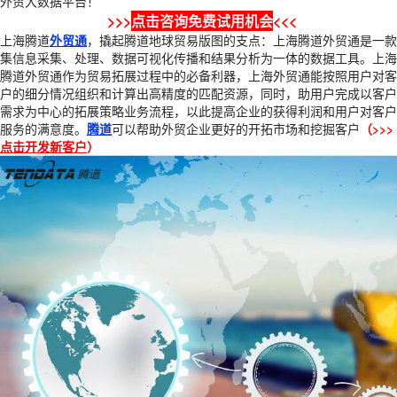
外贸大数据平台！
>>>
点击咨询免费试用机会
<<<
上海腾道
外贸通
，撬起腾道地球贸易版图的支点：上海腾道外贸通是一款
集信息采集、处理、数据可视化传播和结果分析为一体的数据工具。上海
腾道外贸通作为贸易拓展过程中的必备利器，上海外贸通能按照用户对客
户的细分情况组织和计算出高精度的匹配资源，同时，助用户完成以客户
需求为中心的拓展策略业务流程，以此提高企业的获得利润和用户对客户
服务的满意度。
腾道
可以帮助外贸企业更好的开拓市场和挖掘客户
（>>>
点击开发新客户
）