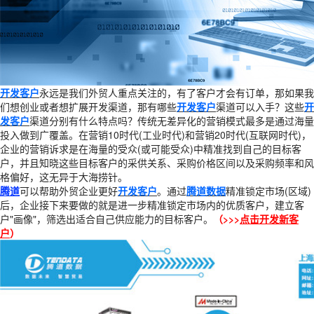
开发客户
永远是我们外贸人重点关注的，有了客户才会有订单，那如果我
们想创业或者想扩展开发渠道，那有哪些
开发客户
渠道可以入手？这些
开
发客户
渠道分别有什么特点吗？传统无差异化的营销模式最多是通过海量
投入做到广覆盖。在营销10时代(工业时代)和营销20时代(互联网时代)，
企业的营销诉求是在海量的受众(或可能受众)中精准找到自己的目标客
户，并且知晓这些目标客户的采供关系、采购价格区间以及采购频率和风
格偏好，这无异于大海捞针。
腾道
可以帮助外贸企业更好
开发客户
。通过
腾道数据
精准锁定市场(区域)
后，企业接下来要做的就是进一步精准锁定市场内的优质客户，建立客
户"画像"，筛选出适合自己供应能力的目标客户。
（>>>
点击开发新客
户
）