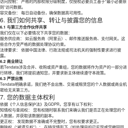
访问控制： 严格的内部权限分级制度，仅授权必要员工基于“最小必要原
则”访问数据。
容灾备份： 每日自动备份，确保数据高可用性。
6. 我们如何共享、转让与披露您的信息
6.1 与第三方合作伙伴共享
我们仅在以下必要情况下共享您的数据：
服务供应商： 如云服务商（阿里云）、邮件推送服务商、支付网关。这
些合作方受严格的数据处理协议约束。
法律要求： 依据中国法律、行政法规或司法机关的强制性要求进行披
露。
6.2 商业转让
若Tendata涉及合并、收购或资产重组，您的数据将作为资产的一部分进
行转移，我们将提前通知您，并要求新主体继续遵守本政策。
6.3 严禁出售
Tendata明确承诺，我们绝不会出售、交易或租赁您的个人数据或商业机
密给无关第三方。
7. 您的数据主体权利
依据《个人信息保护法》及GDPR，您享有以下权利：
知情权与查阅权： 您有权随时联系我们来确认我们是否正在处理您的个
人数据，并获取该数据的副本。
更正权： 发现数据不准确或不完整时，您有权要求更正。
删除权（“被遗忘权”）： 在特定情形下（如处理目的已实现或您撤回同