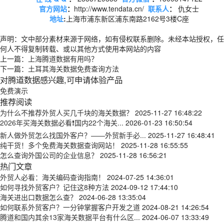
官方网站
：
http://www.tendata.cn/
联系人
：
仇女士
地址
:
上海市浦东新区浦东南路2162号3楼C座
声明：文中部分素材来源于网络，如有侵权联系删除。未经本站授权，任
何人不得复制转载、或以其他方式使用本网站的内容
上一篇：
上海腾道数据有用吗？
下一篇：
土耳其海关数据免费查询方法
对腾道数据感兴趣,可申请体验产品
免费演示
推荐阅读
为什么不推荐外贸人买几千块的海关数据？
2025-11-27 16:48:22
2026年买海关数据必看❗国内22个海关...
2026-01-23 16:50:54
新人做外贸怎么找国外客户？——外贸新手必...
2025-11-27 16:48:41
纯干货！多个免费海关数据查询网站！
2025-11-28 16:55:55
怎么查询外国公司的企业信息？
2025-11-28 16:56:21
热门文章
外贸人必看：海关编码查询指南！
2024-07-25 14:36:01
如何寻找外贸客户？记住这8种方法
2024-09-12 17:44:10
海关进出口数据怎么查？
2024-06-28 13:35:04
如何联系外贸客户？一分钟掌握客户开发之道
2024-08-21 14:26:54
腾道和国内其余13家海关数据平台有什么区...
2024-06-07 13:33:49