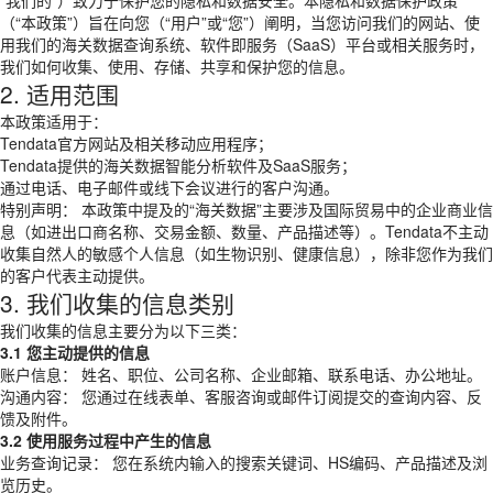
“我们的”）致力于保护您的隐私和数据安全。本隐私和数据保护政策
（“本政策”）旨在向您（“用户”或“您”）阐明，当您访问我们的网站、使
用我们的海关数据查询系统、软件即服务（SaaS）平台或相关服务时，
我们如何收集、使用、存储、共享和保护您的信息。
2. 适用范围
本政策适用于：
Tendata官方网站及相关移动应用程序；
Tendata提供的海关数据智能分析软件及SaaS服务；
通过电话、电子邮件或线下会议进行的客户沟通。
特别声明： 本政策中提及的“海关数据”主要涉及国际贸易中的企业商业信
息（如进出口商名称、交易金额、数量、产品描述等）。Tendata不主动
收集自然人的敏感个人信息（如生物识别、健康信息），除非您作为我们
的客户代表主动提供。
3. 我们收集的信息类别
我们收集的信息主要分为以下三类：
3.1 您主动提供的信息
账户信息： 姓名、职位、公司名称、企业邮箱、联系电话、办公地址。
沟通内容： 您通过在线表单、客服咨询或邮件订阅提交的查询内容、反
馈及附件。
3.2 使用服务过程中产生的信息
业务查询记录： 您在系统内输入的搜索关键词、HS编码、产品描述及浏
览历史。