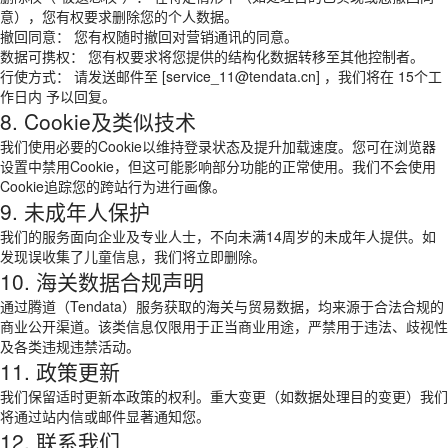
意），您有权要求删除您的个人数据。
撤回同意： 您有权随时撤回对营销通讯的同意。
数据可携权： 您有权要求将您提供的结构化数据转移至其他控制者。
行使方式： 请发送邮件至 [service_11@tendata.cn] ，我们将在 15个工
作日内 予以回复。
8. Cookie及类似技术
我们使用必要的Cookie以维持登录状态及提升加载速度。您可在浏览器
设置中禁用Cookie，但这可能影响部分功能的正常使用。我们不会使用
Cookie追踪您的跨站行为进行画像。
9. 未成年人保护
我们的服务面向企业及专业人士，不向未满14周岁的未成年人提供。如
发现误收集了儿童信息，我们将立即删除。
10. 海关数据合规声明
通过腾道（Tendata）服务获取的海关与贸易数据，均来源于合法合规的
商业公开渠道。该类信息仅限用于正当商业用途，严禁用于违法、歧视性
及各类违规违禁活动。
11. 政策更新
我们保留适时更新本政策的权利。重大变更（如数据处理目的变更）我们
将通过站内信或邮件显著通知您。
12. 联系我们