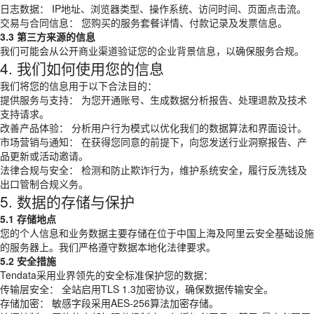
日志数据： IP地址、浏览器类型、操作系统、访问时间、页面点击流。
交易与合同信息： 您购买的服务套餐详情、付款记录及发票信息。
3.3 第三方来源的信息
我们可能会从公开商业渠道验证您的企业背景信息，以确保服务合规。
4. 我们如何使用您的信息
我们将您的信息用于以下合法目的：
提供服务与支持： 为您开通账号、生成数据分析报告、处理退款及技术
支持请求。
改善产品体验： 分析用户行为模式以优化我们的数据算法和界面设计。
市场营销与通知： 在获得您同意的前提下，向您发送行业洞察报告、产
品更新或活动邀请。
法律合规与安全： 检测和防止欺诈行为，维护系统安全，履行反洗钱及
出口管制合规义务。
5. 数据的存储与保护
5.1 存储地点
您的个人信息和业务数据主要存储在位于中国上海及阿里云安全基础设施
的服务器上。我们严格遵守数据本地化法律要求。
5.2 安全措施
Tendata采用业界领先的安全标准保护您的数据：
传输层安全： 全站启用TLS 1.3加密协议，确保数据传输安全。
存储加密： 敏感字段采用AES-256算法加密存储。