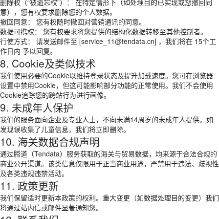
删除权（“被遗忘权”）： 在特定情形下（如处理目的已实现或您撤回同
意），您有权要求删除您的个人数据。
撤回同意： 您有权随时撤回对营销通讯的同意。
数据可携权： 您有权要求将您提供的结构化数据转移至其他控制者。
行使方式： 请发送邮件至 [service_11@tendata.cn] ，我们将在 15个工
作日内 予以回复。
8. Cookie及类似技术
我们使用必要的Cookie以维持登录状态及提升加载速度。您可在浏览器
设置中禁用Cookie，但这可能影响部分功能的正常使用。我们不会使用
Cookie追踪您的跨站行为进行画像。
9. 未成年人保护
我们的服务面向企业及专业人士，不向未满14周岁的未成年人提供。如
发现误收集了儿童信息，我们将立即删除。
10. 海关数据合规声明
通过腾道（Tendata）服务获取的海关与贸易数据，均来源于合法合规的
商业公开渠道。该类信息仅限用于正当商业用途，严禁用于违法、歧视性
及各类违规违禁活动。
11. 政策更新
我们保留适时更新本政策的权利。重大变更（如数据处理目的变更）我们
将通过站内信或邮件显著通知您。