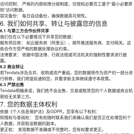
访问控制： 严格的内部权限分级制度，仅授权必要员工基于“最小必要原
则”访问数据。
容灾备份： 每日自动备份，确保数据高可用性。
6. 我们如何共享、转让与披露您的信息
6.1 与第三方合作伙伴共享
我们仅在以下必要情况下共享您的数据：
服务供应商： 如云服务商（阿里云）、邮件推送服务商、支付网关。这
些合作方受严格的数据处理协议约束。
法律要求： 依据中国法律、行政法规或司法机关的强制性要求进行披
露。
6.2 商业转让
若Tendata涉及合并、收购或资产重组，您的数据将作为资产的一部分进
行转移，我们将提前通知您，并要求新主体继续遵守本政策。
6.3 严禁出售
Tendata明确承诺，我们绝不会出售、交易或租赁您的个人数据或商业机
密给无关第三方。
7. 您的数据主体权利
依据《个人信息保护法》及GDPR，您享有以下权利：
知情权与查阅权： 您有权随时联系我们来确认我们是否正在处理您的个
人数据，并获取该数据的副本。
更正权： 发现数据不准确或不完整时，您有权要求更正。