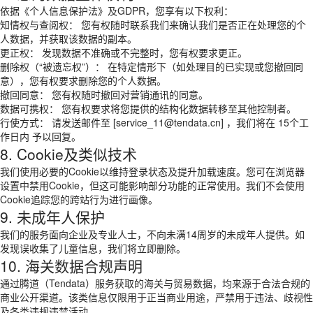
依据《个人信息保护法》及GDPR，您享有以下权利：
知情权与查阅权： 您有权随时联系我们来确认我们是否正在处理您的个
人数据，并获取该数据的副本。
更正权： 发现数据不准确或不完整时，您有权要求更正。
删除权（“被遗忘权”）： 在特定情形下（如处理目的已实现或您撤回同
意），您有权要求删除您的个人数据。
撤回同意： 您有权随时撤回对营销通讯的同意。
数据可携权： 您有权要求将您提供的结构化数据转移至其他控制者。
行使方式： 请发送邮件至 [service_11@tendata.cn] ，我们将在 15个工
作日内 予以回复。
8. Cookie及类似技术
我们使用必要的Cookie以维持登录状态及提升加载速度。您可在浏览器
设置中禁用Cookie，但这可能影响部分功能的正常使用。我们不会使用
Cookie追踪您的跨站行为进行画像。
9. 未成年人保护
我们的服务面向企业及专业人士，不向未满14周岁的未成年人提供。如
发现误收集了儿童信息，我们将立即删除。
10. 海关数据合规声明
通过腾道（Tendata）服务获取的海关与贸易数据，均来源于合法合规的
商业公开渠道。该类信息仅限用于正当商业用途，严禁用于违法、歧视性
及各类违规违禁活动。