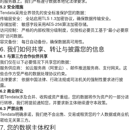
的服务器上。我们严格遵守数据本地化法律要求。
5.2 安全措施
Tendata采用业界领先的安全标准保护您的数据：
传输层安全： 全站启用TLS 1.3加密协议，确保数据传输安全。
存储加密： 敏感字段采用AES-256算法加密存储。
访问控制： 严格的内部权限分级制度，仅授权必要员工基于“最小必要原
则”访问数据。
容灾备份： 每日自动备份，确保数据高可用性。
6. 我们如何共享、转让与披露您的信息
6.1 与第三方合作伙伴共享
我们仅在以下必要情况下共享您的数据：
服务供应商： 如云服务商（阿里云）、邮件推送服务商、支付网关。这
些合作方受严格的数据处理协议约束。
法律要求： 依据中国法律、行政法规或司法机关的强制性要求进行披
露。
6.2 商业转让
若Tendata涉及合并、收购或资产重组，您的数据将作为资产的一部分进
行转移，我们将提前通知您，并要求新主体继续遵守本政策。
6.3 严禁出售
Tendata明确承诺，我们绝不会出售、交易或租赁您的个人数据或商业机
密给无关第三方。
7. 您的数据主体权利