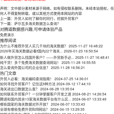
声明：文中部分素材来源于网络，如有侵权联系删除。未经本站授权，任
何人不得复制转载、或以其他方式使用本网站的内容
上一篇：
外贸人如何了解你的同行，挖掘外贸客户
下一篇：
萨尔瓦多海关数据怎么查询？
对腾道数据感兴趣,可申请体验产品
免费演示
推荐阅读
为什么不推荐外贸人买几千块的海关数据？
2025-11-27 16:48:22
2026年买海关数据必看❗国内22个海关...
2026-01-23 16:50:54
新人做外贸怎么找国外客户？——外贸新手必...
2025-11-27 16:48:41
纯干货！多个免费海关数据查询网站！
2025-11-28 16:55:55
怎么查询外国公司的企业信息？
2025-11-28 16:56:21
热门文章
外贸人必看：海关编码查询指南！
2024-07-25 14:36:01
如何寻找外贸客户？记住这8种方法
2024-09-12 17:44:10
海关进出口数据怎么查？
2024-06-28 13:35:04
如何联系外贸客户？一分钟掌握客户开发之道
2024-08-21 14:26:54
腾道和国内其余13家海关数据平台有什么区...
2024-06-07 13:33:49
哪些国家的海关数据对外开放？
2024-06-07 13:33:43
全球有哪些免费外贸B2B网站？
2024-04-15 13:29:35