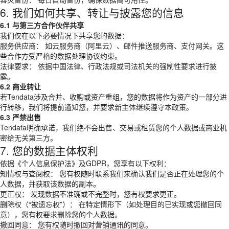
6. 我们如何共享、转让与披露您的信息
6.1 与第三方合作伙伴共享
我们仅在以下必要情况下共享您的数据：
服务供应商： 如云服务商（阿里云）、邮件推送服务商、支付网关。这
些合作方受严格的数据处理协议约束。
法律要求： 依据中国法律、行政法规或司法机关的强制性要求进行披
露。
6.2 商业转让
若Tendata涉及合并、收购或资产重组，您的数据将作为资产的一部分进
行转移，我们将提前通知您，并要求新主体继续遵守本政策。
6.3 严禁出售
Tendata明确承诺，我们绝不会出售、交易或租赁您的个人数据或商业机
密给无关第三方。
7. 您的数据主体权利
依据《个人信息保护法》及GDPR，您享有以下权利：
知情权与查阅权： 您有权随时联系我们来确认我们是否正在处理您的个
人数据，并获取该数据的副本。
更正权： 发现数据不准确或不完整时，您有权要求更正。
删除权（“被遗忘权”）： 在特定情形下（如处理目的已实现或您撤回同
意），您有权要求删除您的个人数据。
撤回同意： 您有权随时撤回对营销通讯的同意。