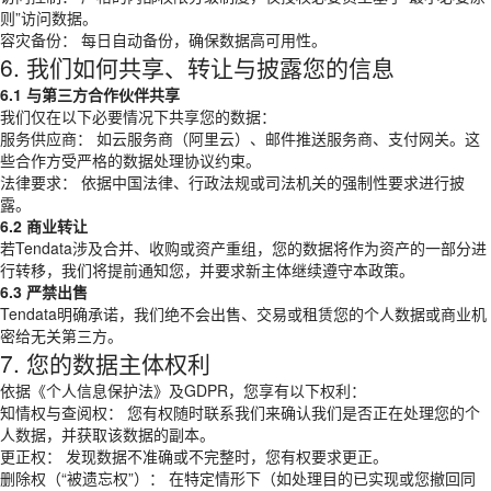
则”访问数据。
容灾备份： 每日自动备份，确保数据高可用性。
6. 我们如何共享、转让与披露您的信息
6.1 与第三方合作伙伴共享
我们仅在以下必要情况下共享您的数据：
服务供应商： 如云服务商（阿里云）、邮件推送服务商、支付网关。这
些合作方受严格的数据处理协议约束。
法律要求： 依据中国法律、行政法规或司法机关的强制性要求进行披
露。
6.2 商业转让
若Tendata涉及合并、收购或资产重组，您的数据将作为资产的一部分进
行转移，我们将提前通知您，并要求新主体继续遵守本政策。
6.3 严禁出售
Tendata明确承诺，我们绝不会出售、交易或租赁您的个人数据或商业机
密给无关第三方。
7. 您的数据主体权利
依据《个人信息保护法》及GDPR，您享有以下权利：
知情权与查阅权： 您有权随时联系我们来确认我们是否正在处理您的个
人数据，并获取该数据的副本。
更正权： 发现数据不准确或不完整时，您有权要求更正。
删除权（“被遗忘权”）： 在特定情形下（如处理目的已实现或您撤回同