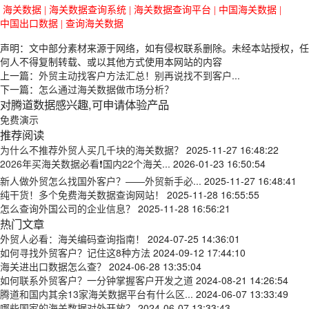
海关数据
|
海关数据查询系统
|
海关数据查询平台
|
中国海关数据
|
中国出口数据
|
查询海关数据
声明：文中部分素材来源于网络，如有侵权联系删除。未经本站授权，任
何人不得复制转载、或以其他方式使用本网站的内容
上一篇：
外贸主动找客户方法汇总！别再说找不到客户...
下一篇：
怎么通过海关数据做市场分析？
对腾道数据感兴趣,可申请体验产品
免费演示
推荐阅读
为什么不推荐外贸人买几千块的海关数据？
2025-11-27 16:48:22
2026年买海关数据必看❗国内22个海关...
2026-01-23 16:50:54
新人做外贸怎么找国外客户？——外贸新手必...
2025-11-27 16:48:41
纯干货！多个免费海关数据查询网站！
2025-11-28 16:55:55
怎么查询外国公司的企业信息？
2025-11-28 16:56:21
热门文章
外贸人必看：海关编码查询指南！
2024-07-25 14:36:01
如何寻找外贸客户？记住这8种方法
2024-09-12 17:44:10
海关进出口数据怎么查？
2024-06-28 13:35:04
如何联系外贸客户？一分钟掌握客户开发之道
2024-08-21 14:26:54
腾道和国内其余13家海关数据平台有什么区...
2024-06-07 13:33:49
哪些国家的海关数据对外开放？
2024-06-07 13:33:43