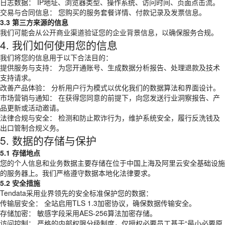
日志数据： IP地址、浏览器类型、操作系统、访问时间、页面点击流。
交易与合同信息： 您购买的服务套餐详情、付款记录及发票信息。
3.3 第三方来源的信息
我们可能会从公开商业渠道验证您的企业背景信息，以确保服务合规。
4. 我们如何使用您的信息
我们将您的信息用于以下合法目的：
提供服务与支持： 为您开通账号、生成数据分析报告、处理退款及技术
支持请求。
改善产品体验： 分析用户行为模式以优化我们的数据算法和界面设计。
市场营销与通知： 在获得您同意的前提下，向您发送行业洞察报告、产
品更新或活动邀请。
法律合规与安全： 检测和防止欺诈行为，维护系统安全，履行反洗钱及
出口管制合规义务。
5. 数据的存储与保护
5.1 存储地点
您的个人信息和业务数据主要存储在位于中国上海及阿里云安全基础设施
的服务器上。我们严格遵守数据本地化法律要求。
5.2 安全措施
Tendata采用业界领先的安全标准保护您的数据：
传输层安全： 全站启用TLS 1.3加密协议，确保数据传输安全。
存储加密： 敏感字段采用AES-256算法加密存储。
访问控制： 严格的内部权限分级制度，仅授权必要员工基于“最小必要原