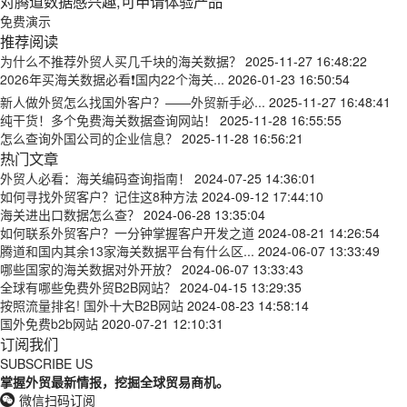
对腾道数据感兴趣,可申请体验产品
免费演示
推荐阅读
为什么不推荐外贸人买几千块的海关数据？
2025-11-27 16:48:22
2026年买海关数据必看❗国内22个海关...
2026-01-23 16:50:54
新人做外贸怎么找国外客户？——外贸新手必...
2025-11-27 16:48:41
纯干货！多个免费海关数据查询网站！
2025-11-28 16:55:55
怎么查询外国公司的企业信息？
2025-11-28 16:56:21
热门文章
外贸人必看：海关编码查询指南！
2024-07-25 14:36:01
如何寻找外贸客户？记住这8种方法
2024-09-12 17:44:10
海关进出口数据怎么查？
2024-06-28 13:35:04
如何联系外贸客户？一分钟掌握客户开发之道
2024-08-21 14:26:54
腾道和国内其余13家海关数据平台有什么区...
2024-06-07 13:33:49
哪些国家的海关数据对外开放？
2024-06-07 13:33:43
全球有哪些免费外贸B2B网站？
2024-04-15 13:29:35
按照流量排名! 国外十大B2B网站
2024-08-23 14:58:14
国外免费b2b网站
2020-07-21 12:10:31
订阅我们
SUBSCRIBE US
掌握外贸最新情报，挖掘全球贸易商机。
微信扫码订阅