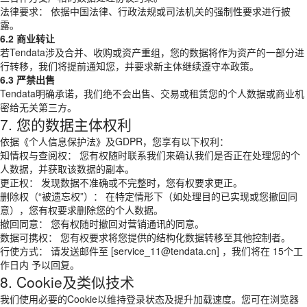
法律要求： 依据中国法律、行政法规或司法机关的强制性要求进行披
露。
6.2 商业转让
若Tendata涉及合并、收购或资产重组，您的数据将作为资产的一部分进
行转移，我们将提前通知您，并要求新主体继续遵守本政策。
6.3 严禁出售
Tendata明确承诺，我们绝不会出售、交易或租赁您的个人数据或商业机
密给无关第三方。
7. 您的数据主体权利
依据《个人信息保护法》及GDPR，您享有以下权利：
知情权与查阅权： 您有权随时联系我们来确认我们是否正在处理您的个
人数据，并获取该数据的副本。
更正权： 发现数据不准确或不完整时，您有权要求更正。
删除权（“被遗忘权”）： 在特定情形下（如处理目的已实现或您撤回同
意），您有权要求删除您的个人数据。
撤回同意： 您有权随时撤回对营销通讯的同意。
数据可携权： 您有权要求将您提供的结构化数据转移至其他控制者。
行使方式： 请发送邮件至 [service_11@tendata.cn] ，我们将在 15个工
作日内 予以回复。
8. Cookie及类似技术
我们使用必要的Cookie以维持登录状态及提升加载速度。您可在浏览器