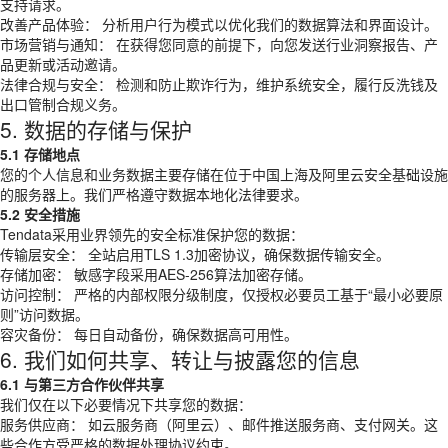
支持请求。
改善产品体验： 分析用户行为模式以优化我们的数据算法和界面设计。
市场营销与通知： 在获得您同意的前提下，向您发送行业洞察报告、产
品更新或活动邀请。
法律合规与安全： 检测和防止欺诈行为，维护系统安全，履行反洗钱及
出口管制合规义务。
5. 数据的存储与保护
5.1 存储地点
您的个人信息和业务数据主要存储在位于中国上海及阿里云安全基础设施
的服务器上。我们严格遵守数据本地化法律要求。
5.2 安全措施
Tendata采用业界领先的安全标准保护您的数据：
传输层安全： 全站启用TLS 1.3加密协议，确保数据传输安全。
存储加密： 敏感字段采用AES-256算法加密存储。
访问控制： 严格的内部权限分级制度，仅授权必要员工基于“最小必要原
则”访问数据。
容灾备份： 每日自动备份，确保数据高可用性。
6. 我们如何共享、转让与披露您的信息
6.1 与第三方合作伙伴共享
我们仅在以下必要情况下共享您的数据：
服务供应商： 如云服务商（阿里云）、邮件推送服务商、支付网关。这
些合作方受严格的数据处理协议约束。