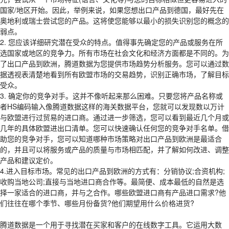
国家/地区开始。因此，举例来说，如果您想出口产品到德国，最好先在
奥地利或瑞士尝试您的产品。这将使您能够以最小的损失识别您的概念的
弱点。
2. 您应该详细研究潜在受众的特点。值得事先确定您的产品或服务在所
选国家或地区的竞争力。所有市场在社会文化和经济方面都是不同的。为
了出口产品到欧洲，腾道数据为您提供市场趋势分析服务。您可以通过数
据透视表清楚地看到所有欧盟市场的交易趋势，识别正确市场，了解目标
受众。
3. 确定你的竞争对手。这并不像听起来那么困难。只要您将产品名称或
者HS编码输入像腾道数据这样的海关数据平台，您就可以发现数以万计
与欧盟进行过贸易的进口商。通过进一步筛选，您可以看到最近几个月或
几年的具体欧盟进出口清单。您可以快速确认任何您的竞争对手名单。借
助您的竞争对手，您可以知道哪种市场策略对出口产品到欧洲是最适合
的，并且可以将服务或产品的质量与市场相匹配，并了解如何改进、调整
产品和建议定价。
4.进入目标市场。常见的出口产品到欧洲的方式有：分销协议;合资机构;
收购当地公司;直接与当地进口商合作等。最简便、成本最低的自然是选
择一家适合的进口商，并与之合作。哪些欧盟进口商有产品进口需求?他
们往往在哪个季节、哪些月份备货?他们期望用什么价格进货?
腾道数据是一个用于寻找潜在买家和客户的在线数字工具。它运用大数