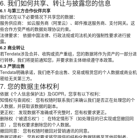
6. 我们如何共享、转让与披露您的信息
6.1 与第三方合作伙伴共享
我们仅在以下必要情况下共享您的数据：
服务供应商： 如云服务商（阿里云）、邮件推送服务商、支付网关。这
些合作方受严格的数据处理协议约束。
法律要求： 依据中国法律、行政法规或司法机关的强制性要求进行披
露。
6.2 商业转让
若Tendata涉及合并、收购或资产重组，您的数据将作为资产的一部分进
行转移，我们将提前通知您，并要求新主体继续遵守本政策。
6.3 严禁出售
Tendata明确承诺，我们绝不会出售、交易或租赁您的个人数据或商业机
密给无关第三方。
7. 您的数据主体权利
依据《个人信息保护法》及GDPR，您享有以下权利：
知情权与查阅权： 您有权随时联系我们来确认我们是否正在处理您的个
人数据，并获取该数据的副本。
更正权： 发现数据不准确或不完整时，您有权要求更正。
删除权（“被遗忘权”）： 在特定情形下（如处理目的已实现或您撤回同
意），您有权要求删除您的个人数据。
撤回同意： 您有权随时撤回对营销通讯的同意。
数据可携权： 您有权要求将您提供的结构化数据转移至其他控制者。