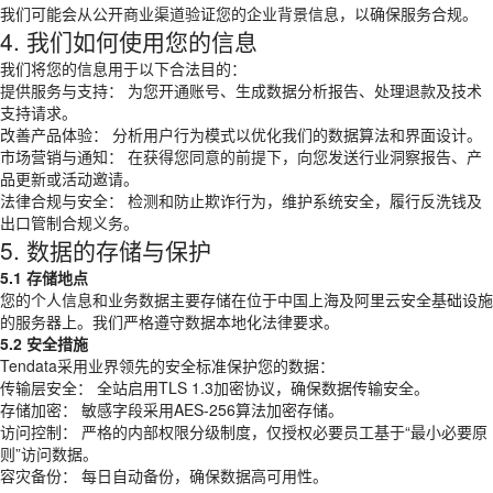
我们可能会从公开商业渠道验证您的企业背景信息，以确保服务合规。
4. 我们如何使用您的信息
我们将您的信息用于以下合法目的：
提供服务与支持： 为您开通账号、生成数据分析报告、处理退款及技术
支持请求。
改善产品体验： 分析用户行为模式以优化我们的数据算法和界面设计。
市场营销与通知： 在获得您同意的前提下，向您发送行业洞察报告、产
品更新或活动邀请。
法律合规与安全： 检测和防止欺诈行为，维护系统安全，履行反洗钱及
出口管制合规义务。
5. 数据的存储与保护
5.1 存储地点
您的个人信息和业务数据主要存储在位于中国上海及阿里云安全基础设施
的服务器上。我们严格遵守数据本地化法律要求。
5.2 安全措施
Tendata采用业界领先的安全标准保护您的数据：
传输层安全： 全站启用TLS 1.3加密协议，确保数据传输安全。
存储加密： 敏感字段采用AES-256算法加密存储。
访问控制： 严格的内部权限分级制度，仅授权必要员工基于“最小必要原
则”访问数据。
容灾备份： 每日自动备份，确保数据高可用性。