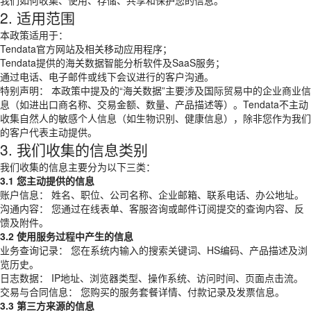
我们如何收集、使用、存储、共享和保护您的信息。
2. 适用范围
本政策适用于：
Tendata官方网站及相关移动应用程序；
Tendata提供的海关数据智能分析软件及SaaS服务；
通过电话、电子邮件或线下会议进行的客户沟通。
特别声明： 本政策中提及的“海关数据”主要涉及国际贸易中的企业商业信
息（如进出口商名称、交易金额、数量、产品描述等）。Tendata不主动
收集自然人的敏感个人信息（如生物识别、健康信息），除非您作为我们
的客户代表主动提供。
3. 我们收集的信息类别
我们收集的信息主要分为以下三类：
3.1 您主动提供的信息
账户信息： 姓名、职位、公司名称、企业邮箱、联系电话、办公地址。
沟通内容： 您通过在线表单、客服咨询或邮件订阅提交的查询内容、反
馈及附件。
3.2 使用服务过程中产生的信息
业务查询记录： 您在系统内输入的搜索关键词、HS编码、产品描述及浏
览历史。
日志数据： IP地址、浏览器类型、操作系统、访问时间、页面点击流。
交易与合同信息： 您购买的服务套餐详情、付款记录及发票信息。
3.3 第三方来源的信息