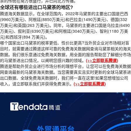
茶的传统在南方很盛行，并已向北方传播。
全球还有哪些进出口马黛茶的地区?
腾道海关数据显示，在全球范围内，2022年马黛茶的主要出口国是巴西
(9960万美元)、阿根廷(8850万美元)和巴拉圭(1490万美元)、德国(332
万美元)和英国(263 万美元)。同年，马黛茶的主要进口国是乌拉圭(6490
万美元)、叙利亚(6390万美元)和阿根廷(3040万美元)、智利(1180 万美
元)和西班牙(894 万美元)。
哪个国家出口马黛茶的税率更低、性价比更高?当外贸企业对市场相对盲
目时，就需要通过腾道这样可靠的免费海关数据网查询马黛茶相关的海关
数据。我们很乐意通过免费海关数据，用全面的报告帮助您了解细分市场
的马黛茶进出口情况，以阐明您感兴趣的领域。
(
>>立即联系腾道
)
腾道是帮助外贸企业进行市场分析的理想平台，让您可以在免费海关数据
网查询最新的马黛茶海关数据。当您需要真实且实时更新的全球马黛茶进
出口数据、全球免费海关数据时，我们将一直在这里!如果您想增加公司
收入，请立即联系我们并获得免费演示。
(
>>立即联系腾道
)