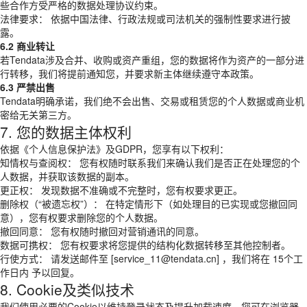
些合作方受严格的数据处理协议约束。
法律要求： 依据中国法律、行政法规或司法机关的强制性要求进行披
露。
6.2 商业转让
若Tendata涉及合并、收购或资产重组，您的数据将作为资产的一部分进
行转移，我们将提前通知您，并要求新主体继续遵守本政策。
6.3 严禁出售
Tendata明确承诺，我们绝不会出售、交易或租赁您的个人数据或商业机
密给无关第三方。
7. 您的数据主体权利
依据《个人信息保护法》及GDPR，您享有以下权利：
知情权与查阅权： 您有权随时联系我们来确认我们是否正在处理您的个
人数据，并获取该数据的副本。
更正权： 发现数据不准确或不完整时，您有权要求更正。
删除权（“被遗忘权”）： 在特定情形下（如处理目的已实现或您撤回同
意），您有权要求删除您的个人数据。
撤回同意： 您有权随时撤回对营销通讯的同意。
数据可携权： 您有权要求将您提供的结构化数据转移至其他控制者。
行使方式： 请发送邮件至 [service_11@tendata.cn] ，我们将在 15个工
作日内 予以回复。
8. Cookie及类似技术
我们使用必要的Cookie以维持登录状态及提升加载速度。您可在浏览器