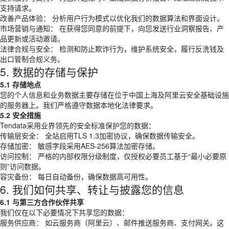
支持请求。
改善产品体验： 分析用户行为模式以优化我们的数据算法和界面设计。
市场营销与通知： 在获得您同意的前提下，向您发送行业洞察报告、产
品更新或活动邀请。
法律合规与安全： 检测和防止欺诈行为，维护系统安全，履行反洗钱及
出口管制合规义务。
5. 数据的存储与保护
5.1 存储地点
您的个人信息和业务数据主要存储在位于中国上海及阿里云安全基础设施
的服务器上。我们严格遵守数据本地化法律要求。
5.2 安全措施
Tendata采用业界领先的安全标准保护您的数据：
传输层安全： 全站启用TLS 1.3加密协议，确保数据传输安全。
存储加密： 敏感字段采用AES-256算法加密存储。
访问控制： 严格的内部权限分级制度，仅授权必要员工基于“最小必要原
则”访问数据。
容灾备份： 每日自动备份，确保数据高可用性。
6. 我们如何共享、转让与披露您的信息
6.1 与第三方合作伙伴共享
我们仅在以下必要情况下共享您的数据：
服务供应商： 如云服务商（阿里云）、邮件推送服务商、支付网关。这