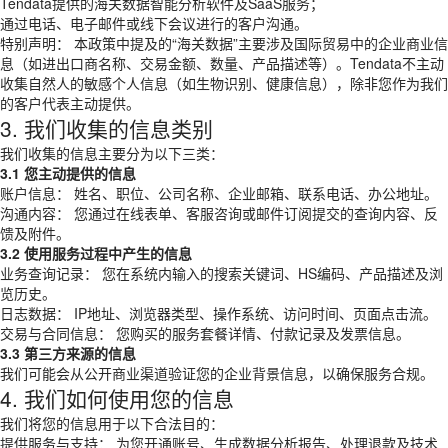
Tendata提供的海关数据智能分析软件及SaaS服务；
通过电话、电子邮件或线下会议进行的客户沟通。
特别声明： 本政策中提及的“海关数据”主要涉及国际贸易中的企业商业信
息（如进出口商名称、交易金额、数量、产品描述等）。Tendata不主动
收集自然人的敏感个人信息（如生物识别、健康信息），除非您作为我们
的客户代表主动提供。
3. 我们收集的信息类别
我们收集的信息主要分为以下三类：
3.1 您主动提供的信息
账户信息： 姓名、职位、公司名称、企业邮箱、联系电话、办公地址。
沟通内容： 您通过在线表单、客服咨询或邮件订阅提交的查询内容、反
馈及附件。
3.2 使用服务过程中产生的信息
业务查询记录： 您在系统内输入的搜索关键词、HS编码、产品描述及浏
览历史。
日志数据： IP地址、浏览器类型、操作系统、访问时间、页面点击流。
交易与合同信息： 您购买的服务套餐详情、付款记录及发票信息。
3.3 第三方来源的信息
我们可能会从公开商业渠道验证您的企业背景信息，以确保服务合规。
4. 我们如何使用您的信息
我们将您的信息用于以下合法目的：
提供服务与支持： 为您开通账号、生成数据分析报告、处理退款及技术